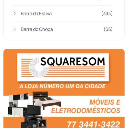
Barra da Estiva
(333)
Barra do Choça
(65)
Belo Campo
(57)
Bom Jesus da Lapa
(505)
Boquira
(152)
Botuporã
(72)
Brasil
(7679)
Brumado
(31951)