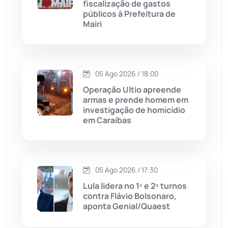
fiscalização de gastos
públicos à Prefeitura de
Chapada Diamantina
(429)
Mairi
Condeúba
(133)
Contendas do Sincorá
(79)
05 Ago 2026 / 18:00
Operação Ultio apreende
Cordeiros
(49)
armas e prende homem em
investigação de homicídio
em Caraíbas
Dom Basílio
(391)
Economia
(1235)
05 Ago 2026 / 17:30
Educação
(231)
Lula lidera no 1º e 2º turnos
contra Flávio Bolsonaro,
aponta Genial/Quaest
Érico Cardoso
(82)