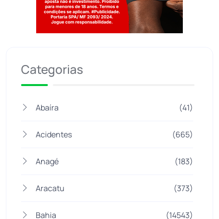
Jogue com responsabilidade. 18+
Categorias
Abaíra
(41)
Acidentes
(665)
Anagé
(183)
Aracatu
(373)
Bahia
(14543)