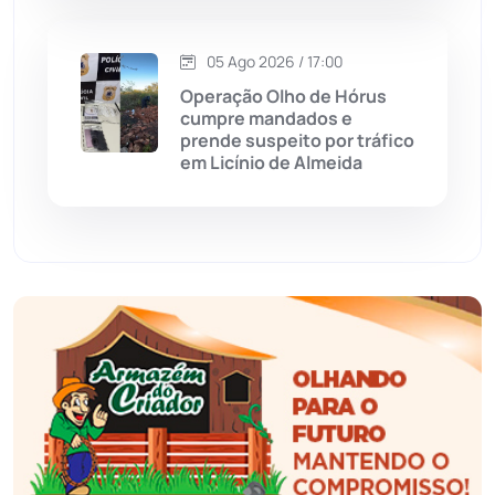
Esportes
(522)
05 Ago 2026 / 17:00
Eventos
(24)
Operação Olho de Hórus
cumpre mandados e
prende suspeito por tráfico
Feira da Mata
(23)
em Licínio de Almeida
Guajeru
(130)
Guanambi
(3492)
Ibiassucê
(167)
Ibicoara
(220)
Ibipitanga
(116)