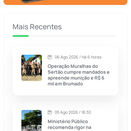
Caculé
(695)
Mais Recentes
Caetanos
(47)
Caetité
(1504)
06 Ago 2026 / Há 6 horas
Candiba
(157)
Operação Muralhas do
Sertão cumpre mandados e
Cândido Sales
(120)
apreende munição e R$ 6
mil em Brumado
Caraíbas
(103)
Carinhanha
(299)
05 Ago 2026 / 18:30
Ministério Público
Caturama
(65)
recomenda rigor na