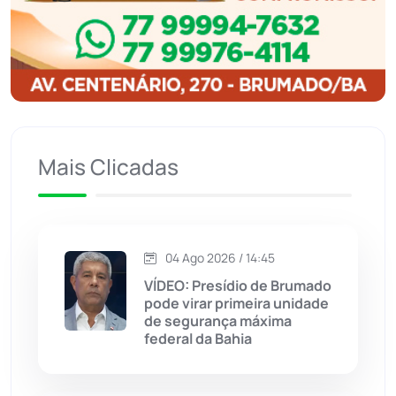
Ibitiara
(31)
Igaporã
(217)
Ituaçu
(256)
Iuiu
(173)
Mais Clicadas
Jacaraci
(97)
Jequié
(311)
04 Ago 2026 / 14:45
VÍDEO: Presídio de Brumado
pode virar primeira unidade
Jussiape
(97)
de segurança máxima
federal da Bahia
Justiça
(1464)