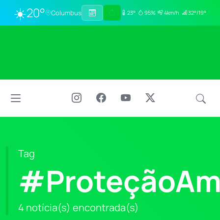
☀️
20°
Columbus
23°
95%
4km/h
32°/19°
Tag
#ProteçãoAm
4 notícia(s) encontrada(s)