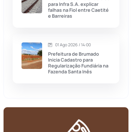
para Infra S.A. explicar
falhas na Fiol entre Caetité
Mundo
(436)
e Barreiras
Oliveira dos Brejinhos
(67)
01 Ago 2026 / 14:00
Palmas de Monte Alto
(260)
Prefeitura de Brumado
Inicia Cadastro para
Paramirim
(341)
Regularização Fundiária na
Fazenda Santa Inês
Pindaí
(103)
Piripá
(90)
Planalto
(59)
Poções
(182)