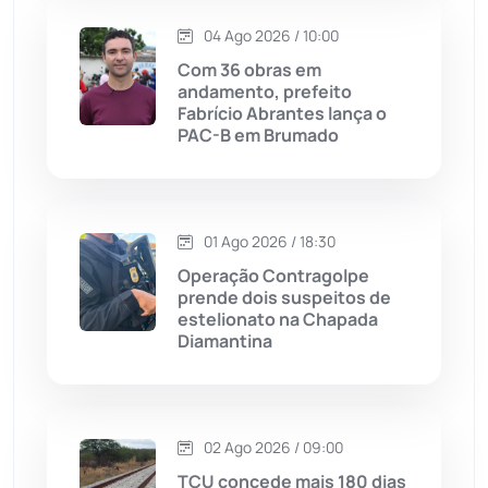
Lagoa Real
(182)
04 Ago 2026 / 10:00
Licínio de Almeida
(118)
Com 36 obras em
andamento, prefeito
Fabrício Abrantes lança o
Livramento de Nossa...
(1338)
PAC-B em Brumado
Macaúbas
(713)
01 Ago 2026 / 18:30
Maetinga
(101)
Operação Contragolpe
prende dois suspeitos de
Malhada
(82)
estelionato na Chapada
Diamantina
Malhada de Pedras
(507)
Matina
(71)
02 Ago 2026 / 09:00
TCU concede mais 180 dias
Mortugaba
(31)