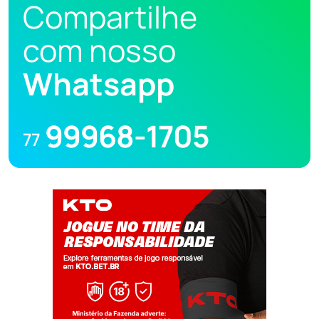
Compartilhe
com nosso
Whatsapp
99968-1705
77