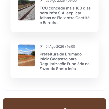
02 Ago 2026 / 09:00
Matina
(71)
TCU concede mais 180 dias
para Infra S.A. explicar
falhas na Fiol entre Caetité
Mortugaba
(31)
e Barreiras
Mundo
(436)
Oliveira dos Brejinhos
(67)
01 Ago 2026 / 14:00
Prefeitura de Brumado
Palmas de Monte Alto
(260)
Inicia Cadastro para
Regularização Fundiária na
Fazenda Santa Inês
Paramirim
(342)
Pindaí
(103)
Piripá
(90)