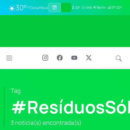
☀️
30°
Columbus
32°
49%
8km/h
31°/20°
Tag
#ResíduosSól
3 notícia(s) encontrada(s)