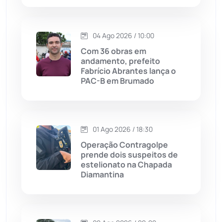
Justiça
(1466)
04 Ago 2026 / 10:00
Lagoa Real
(182)
Com 36 obras em
andamento, prefeito
Licínio de Almeida
(118)
Fabrício Abrantes lança o
PAC-B em Brumado
Livramento de Nossa...
(1338)
Macaúbas
(713)
01 Ago 2026 / 18:30
Operação Contragolpe
Maetinga
(101)
prende dois suspeitos de
estelionato na Chapada
Diamantina
Malhada
(82)
Malhada de Pedras
(507)