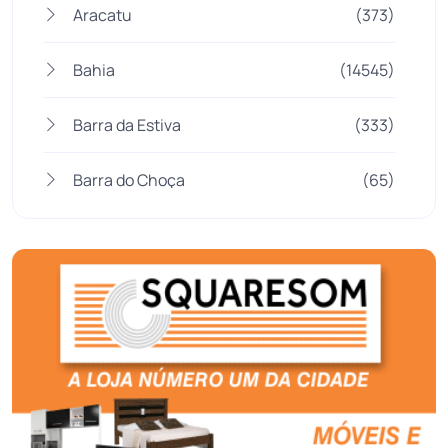
Aracatu
(373)
Bahia
(14545)
Barra da Estiva
(333)
Barra do Choça
(65)
Belo Campo
(57)
Bom Jesus da Lapa
(505)
Boquira
(152)
Botuporã
(72)