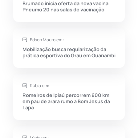
Rio do Antônio
(203)
Brumado inicia oferta da nova vacina
Pneumo 20 nas salas de vacinação
Rio do Pires
(98)
Saúde
(2427)
Edson Mauro em:
Mobilização busca regularização da
Seabra
(50)
prática esportiva do Grau em Guanambi
Sebastião Laranjeiras
(96)
Rúbia em:
Sítio do Mato
(42)
Romeiros de Ipiaú percorrem 600 km
em pau de arara rumo a Bom Jesus da
Sudoeste Baiano
(1530)
Lapa
Tanhaçu
(425)
Tanque Novo
(126)
Lúcia em: