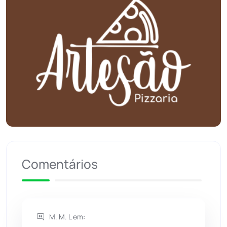
Planalto
(59)
Poções
(182)
Polícia Civil
(57)
Polícia Militar
(27)
Política
(03)
Presidente Jânio Qu...
(125)
Comentários
Riacho de Santana
(309)
Rio de Contas
(410)
M. M. L em: