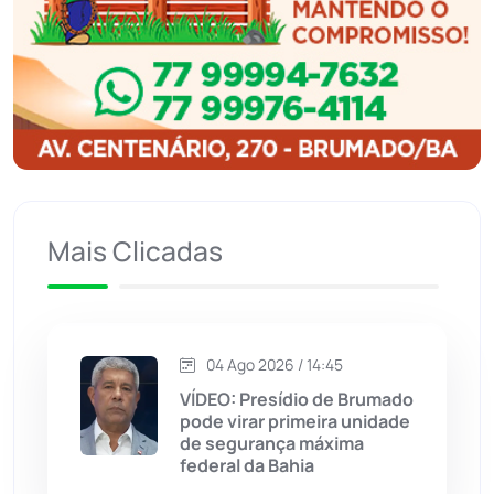
Ibipitanga
(116)
Ibitiara
(32)
Igaporã
(218)
Ituaçu
(256)
Mais Clicadas
Iuiu
(173)
Jacaraci
(97)
04 Ago 2026 / 14:45
VÍDEO: Presídio de Brumado
Jequié
(313)
pode virar primeira unidade
de segurança máxima
federal da Bahia
Jussiape
(97)