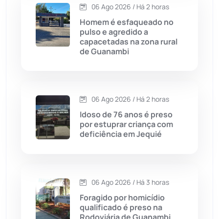
06 Ago 2026 / Há 2 horas
Homem é esfaqueado no
Caturama
(65)
pulso e agredido a
capacetadas na zona rural
de Guanambi
Chapada Diamantina
(430)
Condeúba
(133)
06 Ago 2026 / Há 2 horas
Contendas do Sincorá
(79)
Idoso de 76 anos é preso
por estuprar criança com
Cordeiros
(49)
deficiência em Jequié
Dom Basílio
(391)
06 Ago 2026 / Há 3 horas
Economia
(1235)
Foragido por homicídio
qualificado é preso na
Educação
(232)
Rodoviária de Guanambi