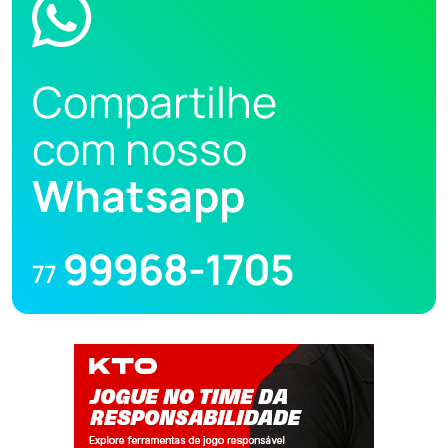
Compartilhe
com nosso
Whatsapp
99968-1705
77