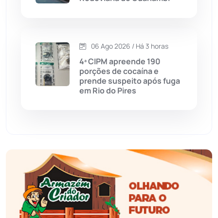
Érico Cardoso
(82)
06 Ago 2026 / Há 3 horas
Esportes
(522)
4ª CIPM apreende 190
porções de cocaína e
Eventos
(24)
prende suspeito após fuga
em Rio do Pires
Feira da Mata
(23)
Guajeru
(130)
Guanambi
(3494)
Ibiassucê
(167)
Ibicoara
(220)