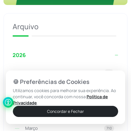
Arquivo
2026
Agosto
150
🍪 Preferências de Cookies
Julho
695
Utilizamos cookies para melhorar sua experiência. Ao
Junho
620
continuar, você concorda com nossa
Política de
Privacidade
.
Maio
675
Concordar e Fechar
Abril
671
Março
710