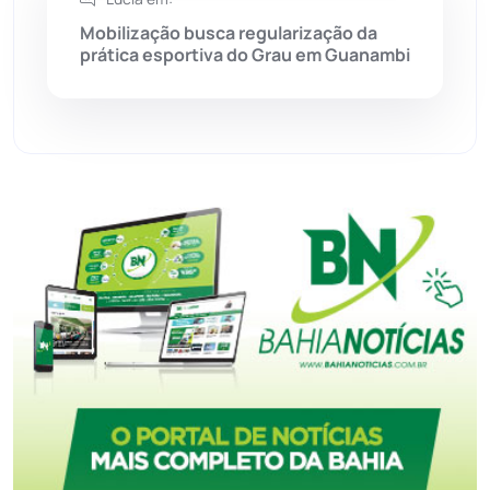
Mobilização busca regularização da
prática esportiva do Grau em Guanambi
Tecnologia
(12)
Urandi
(156)
Vitória da Conquista
(2513)