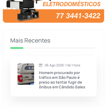
Brasil
(7679)
Brumado
(31955)
Caculé
(696)
Mais Recentes
Caetanos
(47)
Caetité
(1504)
06 Ago 2026 / Há 1 hora
Candiba
(157)
Homem procurado por
tráfico em São Paulo é
Cândido Sales
(121)
preso ao tentar fugir de
ônibus em Cândido Sales
Caraíbas
(103)
Carinhanha
(299)