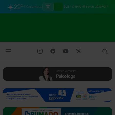
☀️
22°
Columbus
26°
94%
6km/h
29°/21°