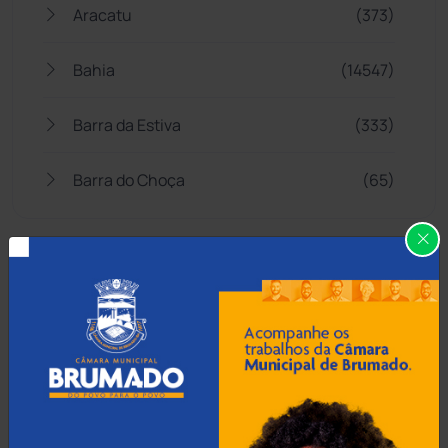
Aracatu
(373)
Bahia
(14547)
Barra da Estiva
(333)
Barra do Choça
(65)
Belo Campo
(57)
Bom Jesus da Lapa
(510)
Boquira
(152)
Botuporã
(73)