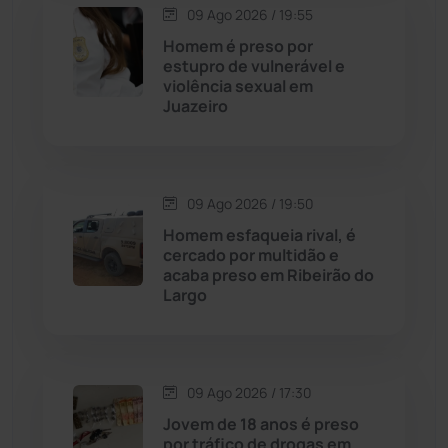
09 Ago 2026 / 19:55
Homem é preso por
Caturama
(65)
estupro de vulnerável e
violência sexual em
Juazeiro
Chapada Diamantina
(430)
Condeúba
(133)
09 Ago 2026 / 19:50
Contendas do Sincorá
(79)
Homem esfaqueia rival, é
cercado por multidão e
Cordeiros
(49)
acaba preso em Ribeirão do
Largo
Dom Basílio
(391)
Economia
(1236)
09 Ago 2026 / 17:30
Jovem de 18 anos é preso
Educação
(232)
por tráfico de drogas em