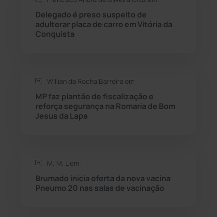
Rio do Antônio
(203)
Delegado é preso suspeito de
adulterar placa de carro em Vitória da
Rio do Pires
(98)
Conquista
Saúde
(2430)
Willian da Rocha Barreira em:
Seabra
(51)
MP faz plantão de fiscalização e
reforça segurança na Romaria de Bom
Sebastião Laranjeiras
(96)
Jesus da Lapa
Sítio do Mato
(42)
Sudoeste Baiano
(1531)
M. M. L em:
Brumado inicia oferta da nova vacina
Pneumo 20 nas salas de vacinação
Tanhaçu
(427)
Tanque Novo
(126)