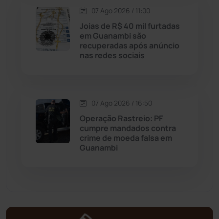
Matina
(71)
07 Ago 2026 / 11:00
Joias de R$ 40 mil furtadas
em Guanambi são
Mortugaba
(31)
recuperadas após anúncio
nas redes sociais
Mundo
(438)
Oliveira dos Brejinhos
(67)
07 Ago 2026 / 16:50
Operação Rastreio: PF
Palmas de Monte Alto
(266)
cumpre mandados contra
crime de moeda falsa em
Paramirim
(342)
Guanambi
Pindaí
(103)
Piripá
(90)