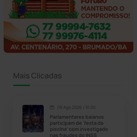
Ibipitanga
(116)
Ibitiara
(33)
Igaporã
(218)
Ituaçu
(256)
Mais Clicadas
Iuiu
(174)
Jacaraci
(97)
09 Ago 2026 / 10:30
Jequié
(314)
Parlamentares baianos
participam de 'festa da
piscina' com investigado
Jussiape
(98)
nas fraudes do INSS