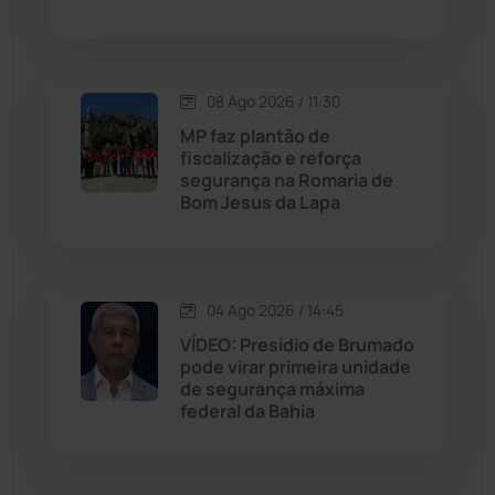
Justiça
(1471)
Lagoa Real
(182)
08 Ago 2026 / 11:30
MP faz plantão de
Licínio de Almeida
(118)
fiscalização e reforça
segurança na Romaria de
Bom Jesus da Lapa
Livramento de Nossa...
(1339)
Macaúbas
(715)
04 Ago 2026 / 14:45
Maetinga
(101)
VÍDEO: Presídio de Brumado
pode virar primeira unidade
de segurança máxima
Malhada
(82)
federal da Bahia
Malhada de Pedras
(508)