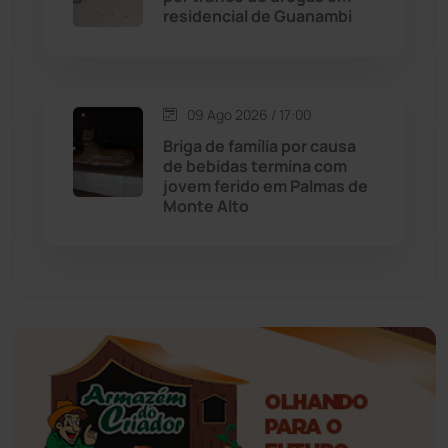
residencial de Guanambi
Érico Cardoso
(82)
Esportes
(522)
09 Ago 2026 / 17:00
Briga de família por causa
Eventos
(24)
de bebidas termina com
jovem ferido em Palmas de
Monte Alto
Feira da Mata
(23)
Guajeru
(130)
Guanambi
(3503)
Ibiassucê
(168)
Ibicoara
(221)