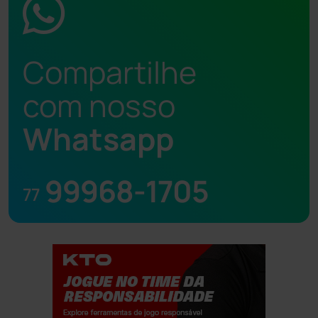
Compartilhe
com nosso
Whatsapp
99968-1705
77