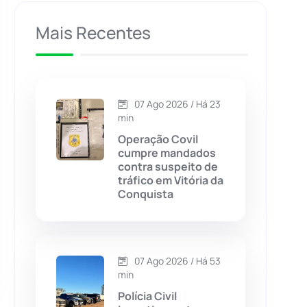
Caculé
(696)
Mais Recentes
Caetanos
(47)
Caetité
(1504)
07 Ago 2026 / Há 23
min
Candiba
(157)
Operação Covil
cumpre mandados
contra suspeito de
Cândido Sales
(121)
tráfico em Vitória da
Conquista
Caraíbas
(103)
Carinhanha
(299)
07 Ago 2026 / Há 53
min
Caturama
(65)
Polícia Civil