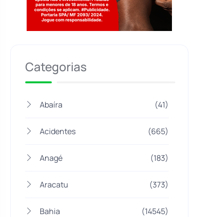
Jogue com responsabilidade. 18+
Categorias
Abaíra
(41)
Acidentes
(665)
Anagé
(183)
Aracatu
(373)
Bahia
(14545)