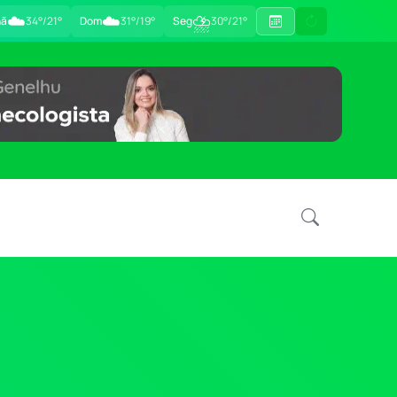
☁️
☁️
⛈
hã
34°/21°
Dom
31°/19°
Seg
30°/21°