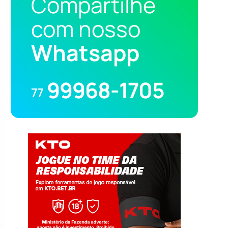
Compartilhe
com nosso
Whatsapp
99968-1705
77