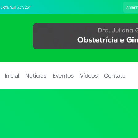
5km/h
33°/23°
Aman
Inicial
Notícias
Eventos
Vídeos
Contato