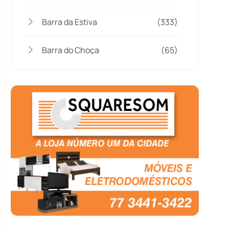
Barra da Estiva
(333)
Barra do Choça
(65)
Belo Campo
(57)
Bom Jesus da Lapa
(505)
Boquira
(152)
Botuporã
(72)
Brasil
(7679)
Brumado
(31955)