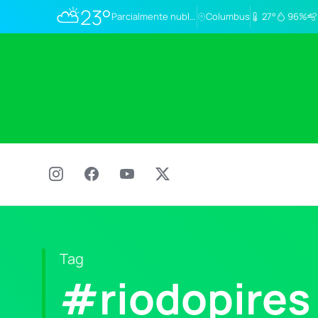
⛅
23°
Parcialmente nublado
Columbus
27°
96%
Tag
#riodopires