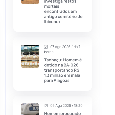
investiga restos
mortais
Chapada Diamantina
(430)
encontrados em
antigo cemitério de
Condeúba
(133)
Ibicoara
Contendas do Sincorá
(79)
07 Ago 2026 / Há 7
Cordeiros
(49)
horas
Tanhaçu: Homem é
Dom Basílio
(391)
detido na BA-026
transportando R$
1,3 milhão em mala
Economia
(1235)
para Alagoas
Educação
(232)
Érico Cardoso
(82)
06 Ago 2026 / 18:30
Homem procurado