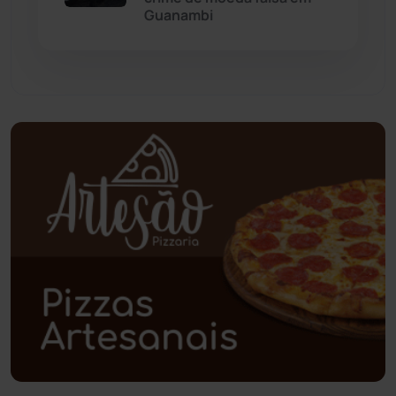
Guanambi
Paramirim
(342)
Pindaí
(103)
Piripá
(90)
Planalto
(59)
Poções
(182)
Polícia Civil
(61)
Polícia Militar
(28)
Política
(03)