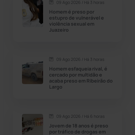
09 Ago 2026 / Há 3 horas
Candiba
(157)
Homem é preso por
estupro de vulnerável e
Cândido Sales
(121)
violência sexual em
Juazeiro
Caraíbas
(103)
Carinhanha
(300)
09 Ago 2026 / Há 3 horas
Homem esfaqueia rival, é
Caturama
(65)
cercado por multidão e
acaba preso em Ribeirão do
Largo
Chapada Diamantina
(430)
Condeúba
(133)
09 Ago 2026 / Há 6 horas
Contendas do Sincorá
(79)
Jovem de 18 anos é preso
por tráfico de drogas em