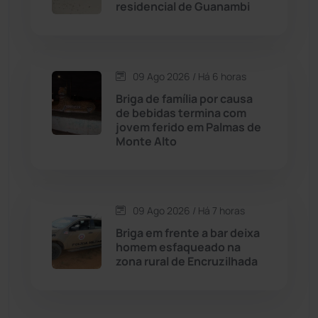
Cordeiros
(49)
residencial de Guanambi
Dom Basílio
(391)
09 Ago 2026 / Há 6 horas
Economia
(1236)
Briga de família por causa
de bebidas termina com
Educação
(232)
jovem ferido em Palmas de
Monte Alto
Érico Cardoso
(82)
Esportes
(522)
09 Ago 2026 / Há 7 horas
Briga em frente a bar deixa
Eventos
(24)
homem esfaqueado na
zona rural de Encruzilhada
Feira da Mata
(23)