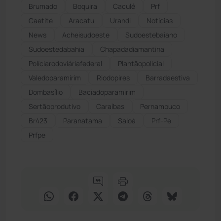
Brumado
Boquira
Caculé
Prf
Caetité
Aracatu
Urandi
Notícias
News
Acheisudoeste
Sudoestebaiano
Sudoestedabahia
Chapadadiamantina
Políciarodoviáriafederal
Plantãopolicial
Valedoparamirim
Riodopires
Barradaestiva
Dombasílio
Baciadoparamirim
Sertãoprodutivo
Caraíbas
Pernambuco
Br423
Paranatama
Saloá
Prf-Pe
Prfpe