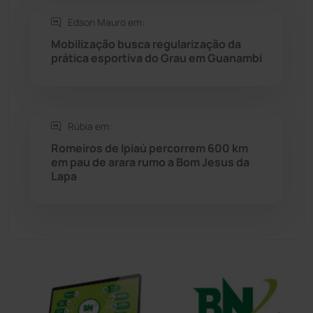
Sítio do Mato
(42)
Edson Mauro em:
Mobilização busca regularização da
Sudoeste Baiano
(1531)
prática esportiva do Grau em Guanambi
Tanhaçu
(427)
Tanque Novo
(126)
Rúbia em:
Romeiros de Ipiaú percorrem 600 km
em pau de arara rumo a Bom Jesus da
Tecnologia
(12)
Lapa
Urandi
(158)
Vitória da Conquista
(2517)