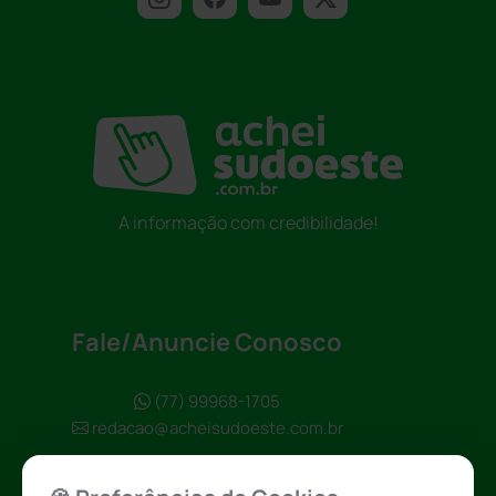
A informação com credibilidade!
Fale/Anuncie Conosco
(77) 99968-1705
redacao@acheisudoeste.com.br