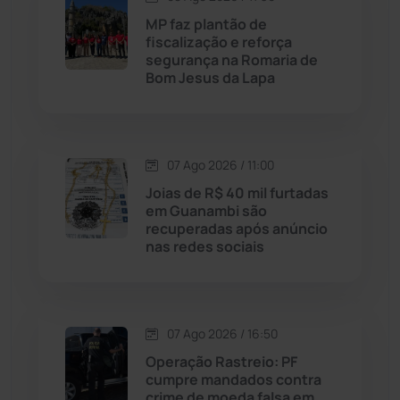
MP faz plantão de
Maetinga
(101)
fiscalização e reforça
segurança na Romaria de
Bom Jesus da Lapa
Malhada
(82)
Malhada de Pedras
(508)
07 Ago 2026 / 11:00
Matina
(71)
Joias de R$ 40 mil furtadas
em Guanambi são
recuperadas após anúncio
Mortugaba
(31)
nas redes sociais
Mundo
(438)
Oliveira dos Brejinhos
(67)
07 Ago 2026 / 16:50
Operação Rastreio: PF
Palmas de Monte Alto
(266)
cumpre mandados contra
crime de moeda falsa em