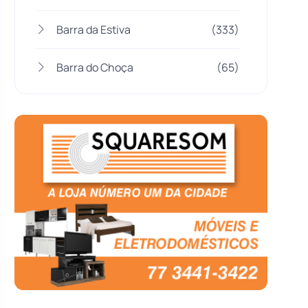
Barra da Estiva
(333)
Barra do Choça
(65)
Belo Campo
(57)
Bom Jesus da Lapa
(505)
Boquira
(152)
Botuporã
(72)
Brasil
(7679)
Brumado
(31955)