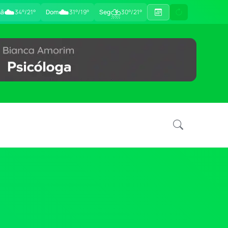
☁️
☁️
⛈
hã
34°/21°
Dom
31°/19°
Seg
30°/21°