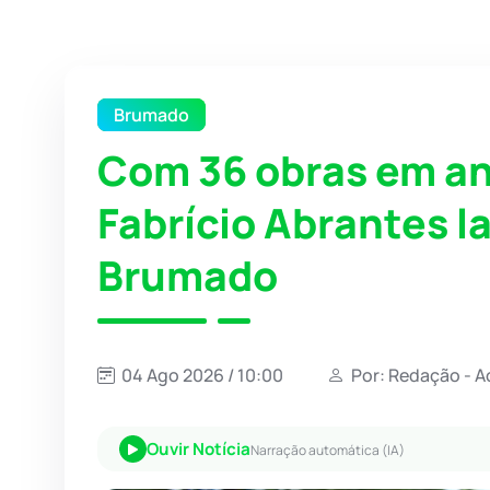
Brumado
Com 36 obras em an
Fabrício Abrantes 
Brumado
04 Ago 2026 / 10:00
Por: Redação - A
Ouvir Notícia
Narração automática (IA)