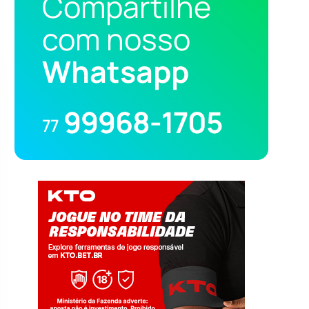
Compartilhe
com nosso
Whatsapp
99968-1705
77