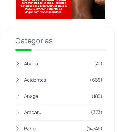
Jogue com responsabilidade. 18+
Categorias
Abaíra
(41)
Acidentes
(665)
Anagé
(183)
Aracatu
(373)
Bahia
(14545)