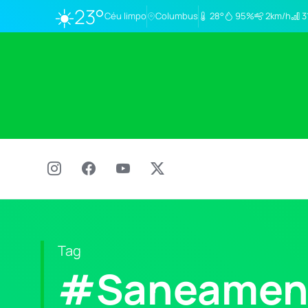
☀️
23°
Céu limpo
Columbus
28°
95%
2km/h
3
Tag
#Saneamen