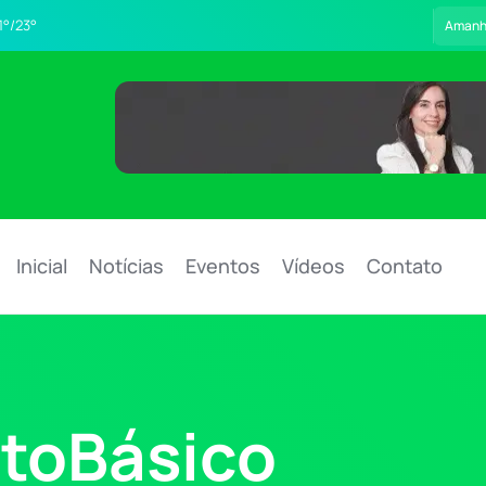
1°/23°
Aman
Inicial
Notícias
Eventos
Vídeos
Contato
toBásico