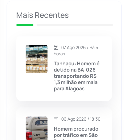
Caculé
(696)
Mais Recentes
Caetanos
(47)
Caetité
(1504)
07 Ago 2026 / Há 5
horas
Candiba
(157)
Tanhaçu: Homem é
detido na BA-026
transportando R$
Cândido Sales
(121)
1,3 milhão em mala
para Alagoas
Caraíbas
(103)
Carinhanha
(299)
06 Ago 2026 / 18:30
Homem procurado
Caturama
(65)
por tráfico em São