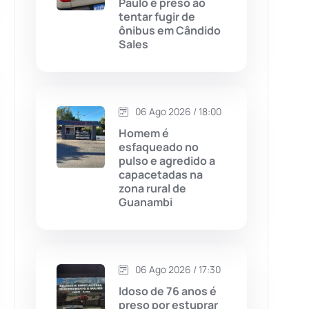
Paulo é preso ao
tentar fugir de
Chapada Diamantina
(430)
ônibus em Cândido
Sales
Condeúba
(133)
Contendas do Sincorá
(79)
06 Ago 2026 / 18:00
Cordeiros
(49)
Homem é
esfaqueado no
pulso e agredido a
Dom Basílio
(391)
capacetadas na
zona rural de
Guanambi
Economia
(1235)
Educação
(232)
06 Ago 2026 / 17:30
Érico Cardoso
(82)
Idoso de 76 anos é
preso por estuprar