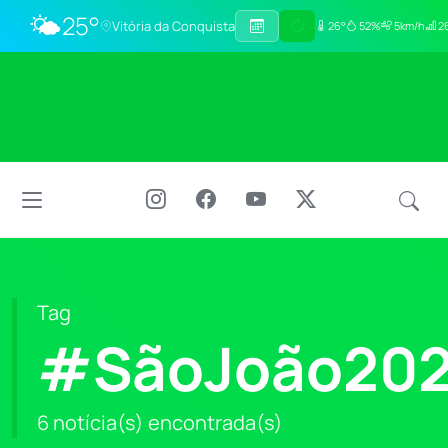
🌤️
25°
Vitória da Conquista
26°
52%
5km/h
26
Tag
#SãoJoão20
6 notícia(s) encontrada(s)