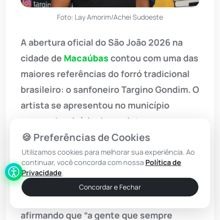
Foto: Lay Amorim/Achei Sudoeste
A abertura oficial do São João 2026 na
cidade de
Macaúbas
contou com uma das
maiores referências do forró tradicional
brasileiro: o sanfoneiro Targino Gondim. O
artista se apresentou no município
marcando o início de sua intensa
maratona junina, embalada pelo clima
🍪 Preferências de Cookies
típico da época. Em entrevista ao site
Utilizamos cookies para melhorar sua experiência. Ao
continuar, você concorda com nossa
Política de
Achei Sudoeste e ao Programa Achei
Privacidade
.
Sudoeste no Ar, o cantor celebrou o
Concordar e Fechar
reencontro com o público baiano,
afirmando que “a gente que sempre