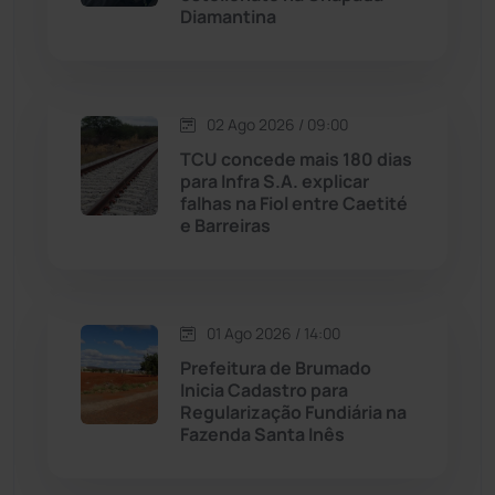
Diamantina
Malhada de Pedras
(507)
Matina
(71)
02 Ago 2026 / 09:00
TCU concede mais 180 dias
Mortugaba
(31)
para Infra S.A. explicar
falhas na Fiol entre Caetité
Mundo
(436)
e Barreiras
Oliveira dos Brejinhos
(67)
01 Ago 2026 / 14:00
Palmas de Monte Alto
(260)
Prefeitura de Brumado
Inicia Cadastro para
Paramirim
(341)
Regularização Fundiária na
Fazenda Santa Inês
Pindaí
(103)