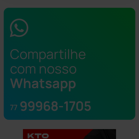
Compartilhe
com nosso
Whatsapp
99968-1705
77