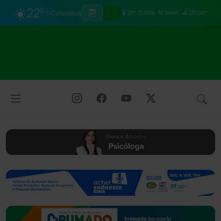
☀️
22°
Columbus
25°
94%
5km/h
33°/20°