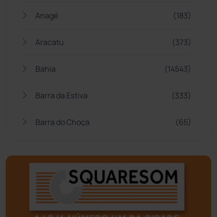
Anagé
(183)
Aracatu
(373)
Bahia
(14543)
Barra da Estiva
(333)
Barra do Choça
(65)
Belo Campo
(57)
Bom Jesus da Lapa
(505)
Boquira
(152)