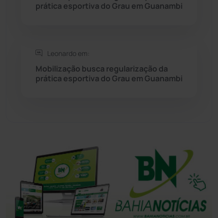
prática esportiva do Grau em Guanambi
Tanhaçu
(425)
Tanque Novo
(126)
Leonardo em:
Tecnologia
(12)
Mobilização busca regularização da
prática esportiva do Grau em Guanambi
Urandi
(155)
Vitória da Conquista
(2513)