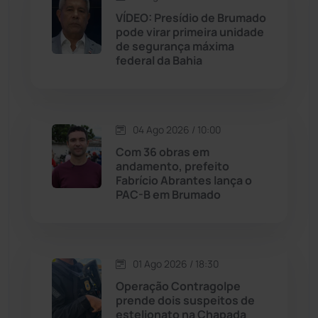
VÍDEO: Presídio de Brumado
pode virar primeira unidade
Jussiape
(97)
de segurança máxima
federal da Bahia
Justiça
(1464)
Lagoa Real
(182)
04 Ago 2026 / 10:00
Licínio de Almeida
(118)
Com 36 obras em
andamento, prefeito
Fabrício Abrantes lança o
Livramento de Nossa...
(1338)
PAC-B em Brumado
Macaúbas
(713)
01 Ago 2026 / 18:30
Maetinga
(101)
Operação Contragolpe
prende dois suspeitos de
Malhada
(82)
estelionato na Chapada