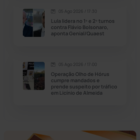
Economia
(1235)
05 Ago 2026 / 17:30
Educação
(231)
Lula lidera no 1º e 2º turnos
contra Flávio Bolsonaro,
aponta Genial/Quaest
Érico Cardoso
(82)
Esportes
(522)
05 Ago 2026 / 17:00
Eventos
(24)
Operação Olho de Hórus
cumpre mandados e
prende suspeito por tráfico
Feira da Mata
(23)
em Licínio de Almeida
Guajeru
(130)
Guanambi
(3492)
Ibiassucê
(167)