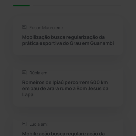
Rio de Contas
(410)
Rio do Antônio
(203)
Edson Mauro em:
Mobilização busca regularização da
Rio do Pires
(97)
prática esportiva do Grau em Guanambi
Saúde
(2427)
Rúbia em:
Seabra
(49)
Romeiros de Ipiaú percorrem 600 km
em pau de arara rumo a Bom Jesus da
Sebastião Laranjeiras
(96)
Lapa
Sítio do Mato
(42)
Sudoeste Baiano
(1530)
Lúcia em:
Mobilização busca regularização da