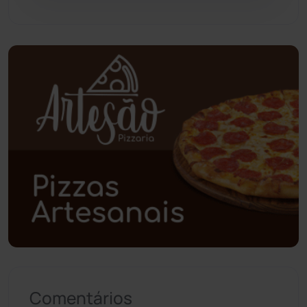
Piripá
(90)
Planalto
(59)
Poções
(182)
Polícia Civil
(55)
Polícia Militar
(27)
Política
(03)
Presidente Jânio Qu...
(125)
Riacho de Santana
(309)
Comentários