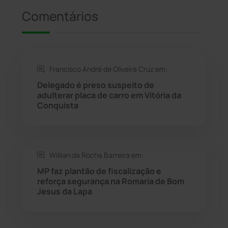
Comentários
Riacho de Santana
(309)
Rio de Contas
(411)
Francisco André de Oliveira Cruz em:
Rio do Antônio
(203)
Delegado é preso suspeito de
adulterar placa de carro em Vitória da
Rio do Pires
(98)
Conquista
Saúde
(2430)
Willian da Rocha Barreira em:
Seabra
(51)
MP faz plantão de fiscalização e
reforça segurança na Romaria de Bom
Sebastião Laranjeiras
(96)
Jesus da Lapa
Sítio do Mato
(42)