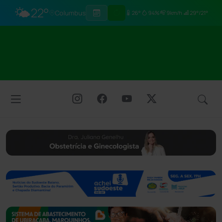
🌤️
22°
Columbus
26°
94%
9km/h
29°/21°