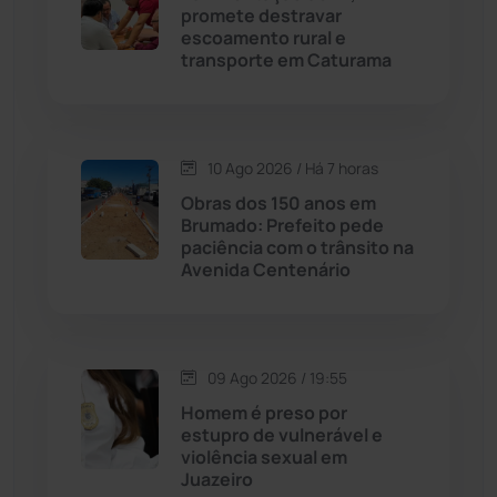
promete destravar
Cândido Sales
(121)
escoamento rural e
transporte em Caturama
Caraíbas
(103)
Carinhanha
(300)
10 Ago 2026 / Há 7 horas
Obras dos 150 anos em
Caturama
(66)
Brumado: Prefeito pede
paciência com o trânsito na
Avenida Centenário
Chapada Diamantina
(430)
Condeúba
(133)
09 Ago 2026 / 19:55
Contendas do Sincorá
(79)
Homem é preso por
estupro de vulnerável e
Cordeiros
(49)
violência sexual em
Juazeiro