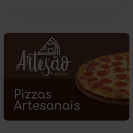
Pindaí
(103)
Piripá
(90)
Planalto
(59)
Poções
(182)
Polícia Civil
(61)
Polícia Militar
(28)
Política
(03)
Presidente Jânio Qu...
(125)