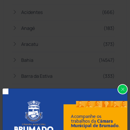
Acidentes
(666)
Anagé
(183)
Aracatu
(373)
Bahia
(14547)
Barra da Estiva
(333)
Barra do Choça
(65)
Belo Campo
(57)
Bom Jesus da Lapa
(510)