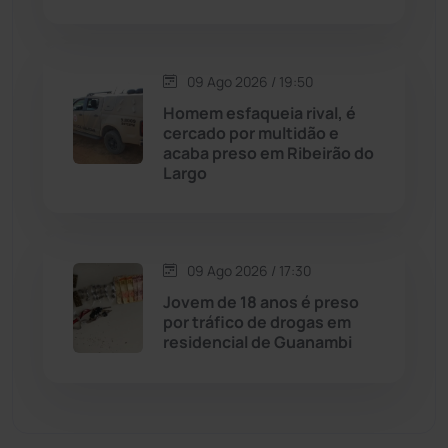
Dom Basílio
(391)
Economia
(1236)
09 Ago 2026 / 19:50
Homem esfaqueia rival, é
Educação
(232)
cercado por multidão e
acaba preso em Ribeirão do
Largo
Érico Cardoso
(82)
Esportes
(522)
09 Ago 2026 / 17:30
Eventos
(24)
Jovem de 18 anos é preso
por tráfico de drogas em
residencial de Guanambi
Feira da Mata
(23)
Guajeru
(130)