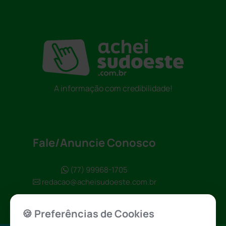
A informação com credibilidade!
Fale/Anuncie Conosco
(77) 99968-1705
redacao@acheisudoeste.com.br
🍪 Preferências de Cookies