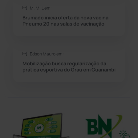
Sudoeste Baiano
(1531)
M. M. L em:
Brumado inicia oferta da nova vacina
Pneumo 20 nas salas de vacinação
Tanhaçu
(427)
Tanque Novo
(126)
Edson Mauro em:
Tecnologia
(12)
Mobilização busca regularização da
prática esportiva do Grau em Guanambi
Urandi
(158)
Vitória da Conquista
(2517)