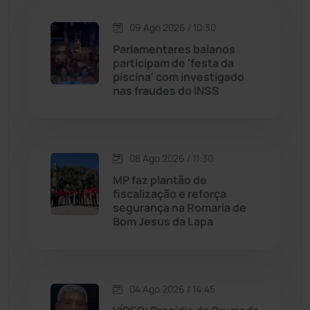
Jacaraci
(97)
09 Ago 2026 / 10:30
Jequié
(314)
Parlamentares baianos
participam de 'festa da
piscina' com investigado
Jussiape
(98)
nas fraudes do INSS
Justiça
(1471)
Lagoa Real
(182)
08 Ago 2026 / 11:30
MP faz plantão de
Licínio de Almeida
(118)
fiscalização e reforça
segurança na Romaria de
Bom Jesus da Lapa
Livramento de Nossa...
(1339)
Macaúbas
(715)
04 Ago 2026 / 14:45
Maetinga
(101)