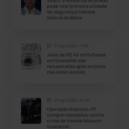
VÍDEO: Presídio de Brumado
pode virar primeira unidade
de segurança máxima
Malhada
(82)
federal da Bahia
Malhada de Pedras
(508)
Matina
(71)
07 Ago 2026 / 11:00
Joias de R$ 40 mil furtadas
em Guanambi são
Mortugaba
(31)
recuperadas após anúncio
nas redes sociais
Mundo
(438)
Oliveira dos Brejinhos
(67)
07 Ago 2026 / 16:50
Operação Rastreio: PF
Palmas de Monte Alto
(266)
cumpre mandados contra
crime de moeda falsa em
Paramirim
(342)
Guanambi