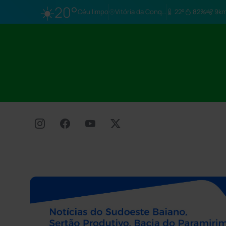
☀️
20°
Céu limpo
Vitória da Conq…
22°
82%
9km