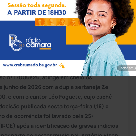
vulgação/PMSMV
ahia
(TCM-BA) deferiu parcialmente uma
na contratação de atrações artísticas para o
itória. A decisão, proferida pelo conselheiro
Fecha em 7
so nº 17006e26, atinge em cheio os
de junho de 2026 com a dupla sertaneja Zé
00, e com o cantor Léo Foguete, cujo cachê
cisão publicada nesta terça-feira (16) e
o de ocorrência foi lavrado pela 25ª
IRCE) após a identificação de graves indícios
 por parte do gestor municipal, Antônio Elson