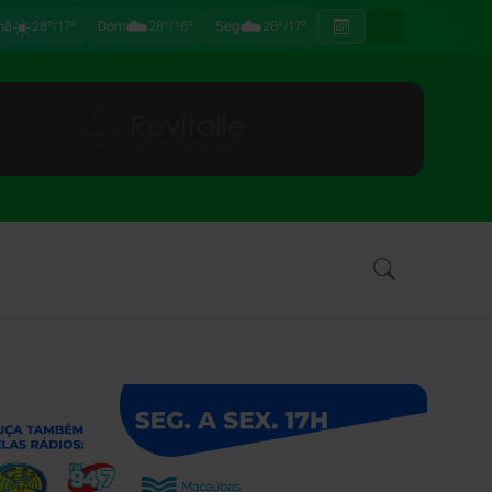
☀️
☁️
☁️
hã
28°/17°
Dom
28°/16°
Seg
26°/17°