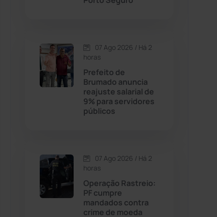
Porto Seguro
Contendas do Sincorá
(79)
07 Ago 2026 / Há 2
Cordeiros
(49)
horas
Prefeito de
Dom Basílio
(391)
Brumado anuncia
reajuste salarial de
9% para servidores
Economia
(1235)
públicos
Educação
(232)
Érico Cardoso
(82)
07 Ago 2026 / Há 2
horas
Operação Rastreio:
Esportes
(522)
PF cumpre
mandados contra
Eventos
(24)
crime de moeda