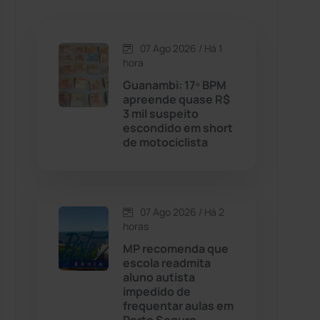
Caetanos
(47)
Caetité
(1504)
07 Ago 2026 / Há 1
hora
Candiba
(157)
Guanambi: 17º BPM
apreende quase R$
3 mil suspeito
Cândido Sales
(121)
escondido em short
de motociclista
Caraíbas
(103)
Carinhanha
(300)
07 Ago 2026 / Há 2
horas
Caturama
(65)
MP recomenda que
escola readmita
aluno autista
Chapada Diamantina
(430)
impedido de
frequentar aulas em
Condeúba
(133)