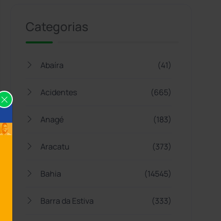
Categorias
Abaíra
(41)
Acidentes
(665)
Anagé
(183)
Aracatu
(373)
Bahia
(14545)
Barra da Estiva
(333)