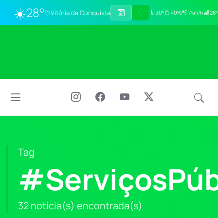
☀️
28°
Vitória da Conquista
30°
40%
7km/h
28°
Tag
#ServiçosPúb
32 notícia(s) encontrada(s)