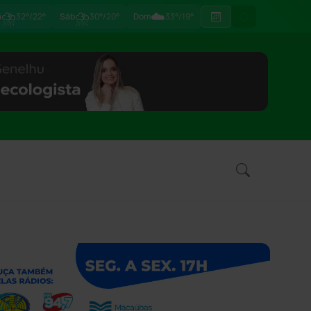
⛈
⛈
☁️
ã
32°/22°
Sáb
30°/20°
Dom
33°/19°