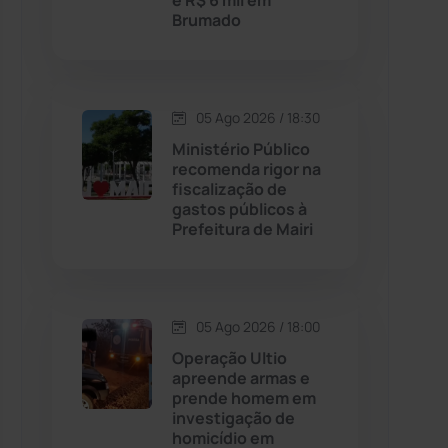
e R$ 6 mil em
Brumado
Contendas do Sincorá
(79)
Cordeiros
(49)
05 Ago 2026 / 18:30
Ministério Público
Dom Basílio
(391)
recomenda rigor na
fiscalização de
gastos públicos à
Economia
(1235)
Prefeitura de Mairi
Educação
(231)
Érico Cardoso
(82)
05 Ago 2026 / 18:00
Operação Ultio
apreende armas e
Esportes
(522)
prende homem em
investigação de
Eventos
(24)
homicídio em