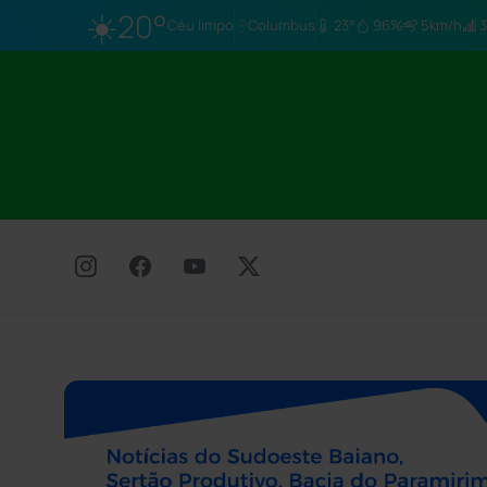
☀️
20°
Céu limpo
Columbus
23°
96%
5km/h
3