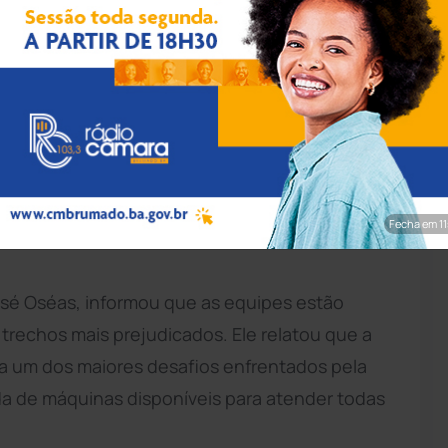
caúbas FM/Achei Sudoeste
o prioridade um cronograma de recuperação
as principais demandas da população,
quando aumenta a circulação de pessoas entre
Fecha em 9
José Oséas, informou que as equipes estão
trechos mais prejudicados. Ele relatou que a
ta um dos maiores desafios enfrentados pela
da de máquinas disponíveis para atender todas