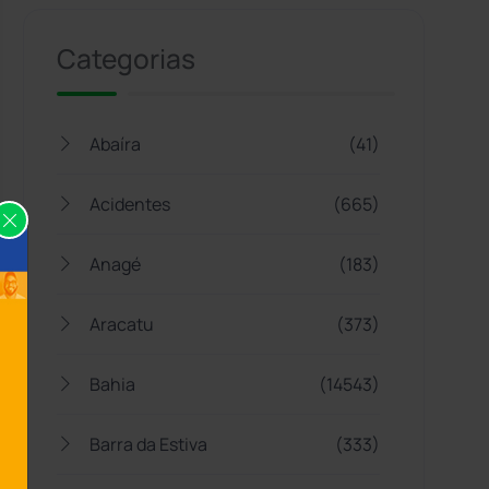
Categorias
Abaíra
(41)
Acidentes
(665)
Anagé
(183)
Aracatu
(373)
Bahia
(14543)
Barra da Estiva
(333)