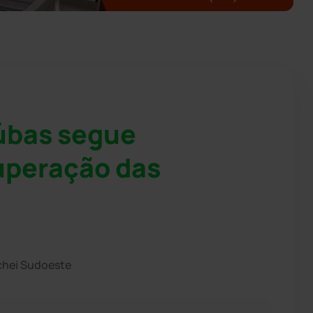
úbas segue
uperação das
chei Sudoeste