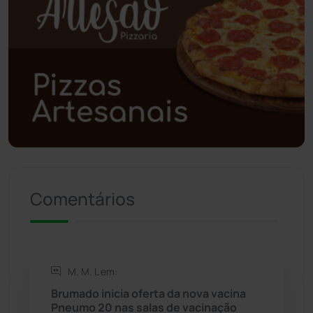
Poções
(182)
Polícia Civil
(59)
Polícia Militar
(27)
Política
(03)
Presidente Jânio Qu...
(125)
Comentários
Riacho de Santana
(309)
Rio de Contas
(411)
M. M. L em:
Rio do Antônio
(203)
Brumado inicia oferta da nova vacina
Pneumo 20 nas salas de vacinação