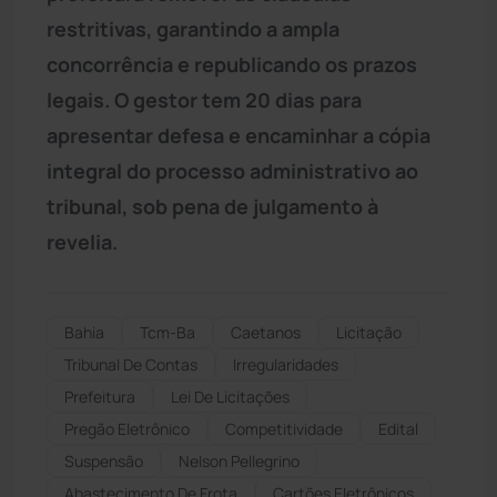
restritivas, garantindo a ampla
concorrência e republicando os prazos
legais. O gestor tem 20 dias para
apresentar defesa e encaminhar a cópia
integral do processo administrativo ao
tribunal, sob pena de julgamento à
revelia.
Bahia
Tcm-Ba
Caetanos
Licitação
Tribunal De Contas
Irregularidades
Prefeitura
Lei De Licitações
Pregão Eletrônico
Competitividade
Edital
Suspensão
Nelson Pellegrino
Abastecimento De Frota
Cartões Eletrônicos