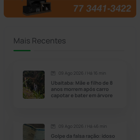
Brumado
(31963)
Caculé
(697)
Mais Recentes
Caetanos
(47)
Caetité
(1504)
09 Ago 2026 / Há 16 min
Candiba
(157)
Ubaitaba: Mãe e filho de 8
anos morrem após carro
Cândido Sales
(121)
capotar e bater em árvore
Caraíbas
(103)
09 Ago 2026 / Há 46 min
Carinhanha
(300)
Golpe da falsa ração: idoso