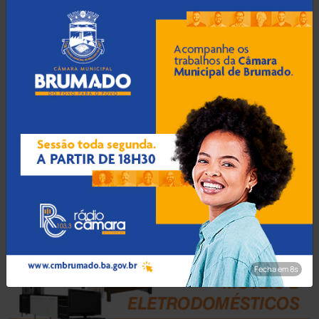
Bahia
(14546)
Barra da Estiva
(333)
Barra do Choça
(65)
Belo Campo
(57)
Bom Jesus da Lapa
(510)
Boquira
(152)
Botuporã
(73)
Fecha em 7s
Brasil
(7680)