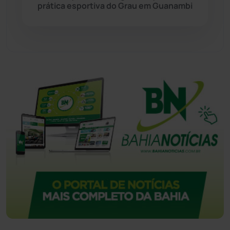
prática esportiva do Grau em Guanambi
Tecnologia
(12)
Urandi
(157)
Vitória da Conquista
(2516)