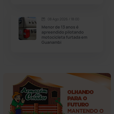
Érico Cardoso
(82)
Esportes
(522)
08 Ago 2026 / 18:00
Menor de 13 anos é
Eventos
(24)
apreendido pilotando
motocicleta furtada em
Guanambi
Feira da Mata
(23)
Guajeru
(130)
Guanambi
(3501)
Ibiassucê
(168)
Ibicoara
(221)
Ibipitanga
(116)