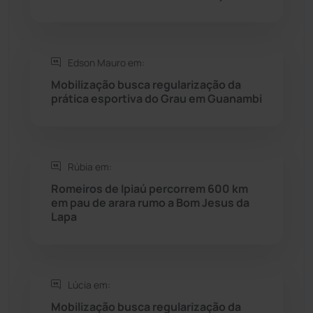
Rio do Pires
(98)
Saúde
(2429)
Edson Mauro em:
Mobilização busca regularização da
Seabra
(51)
prática esportiva do Grau em Guanambi
Sebastião Laranjeiras
(96)
Rúbia em:
Sítio do Mato
(42)
Romeiros de Ipiaú percorrem 600 km
em pau de arara rumo a Bom Jesus da
Sudoeste Baiano
(1530)
Lapa
Tanhaçu
(426)
Tanque Novo
(126)
Lúcia em:
Mobilização busca regularização da