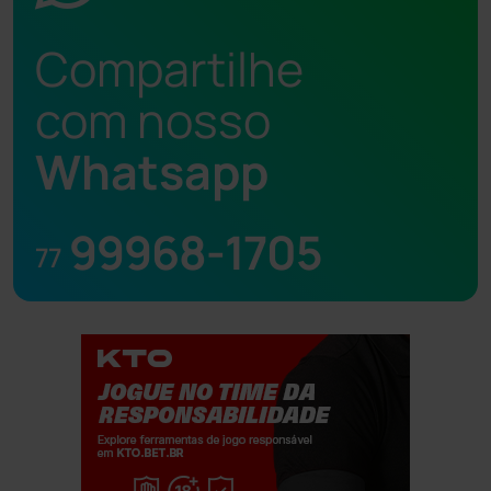
Compartilhe
com nosso
Whatsapp
99968-1705
77