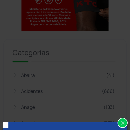
Jogue com responsabilidade. 18+
Categorias
Abaíra
(41)
Acidentes
(666)
Anagé
(183)
Aracatu
(373)