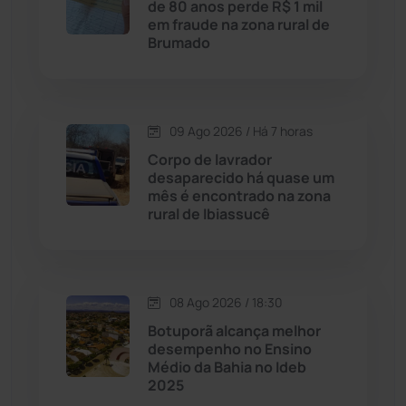
de 80 anos perde R$ 1 mil
Caturama
(65)
em fraude na zona rural de
Brumado
Chapada Diamantina
(430)
Condeúba
(133)
09 Ago 2026 / Há 7 horas
Corpo de lavrador
Contendas do Sincorá
(79)
desaparecido há quase um
mês é encontrado na zona
Cordeiros
(49)
rural de Ibiassucê
Dom Basílio
(391)
08 Ago 2026 / 18:30
Economia
(1236)
Botuporã alcança melhor
desempenho no Ensino
Educação
(232)
Médio da Bahia no Ideb
2025