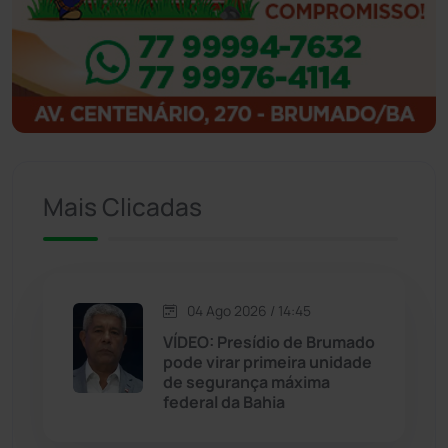
Ibitiara
(32)
Igaporã
(218)
Ituaçu
(256)
Mais Clicadas
Iuiu
(173)
Jacaraci
(97)
04 Ago 2026 / 14:45
Jequié
(314)
VÍDEO: Presídio de Brumado
pode virar primeira unidade
de segurança máxima
Jussiape
(98)
federal da Bahia
Justiça
(1470)