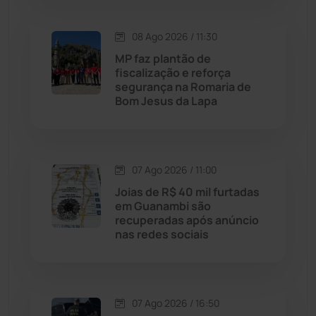
Lagoa Real
(182)
08 Ago 2026 / 11:30
MP faz plantão de
Licínio de Almeida
(118)
fiscalização e reforça
segurança na Romaria de
Bom Jesus da Lapa
Livramento de Nossa...
(1338)
Macaúbas
(715)
07 Ago 2026 / 11:00
Maetinga
(101)
Joias de R$ 40 mil furtadas
em Guanambi são
recuperadas após anúncio
Malhada
(82)
nas redes sociais
Malhada de Pedras
(508)
Matina
(71)
07 Ago 2026 / 16:50