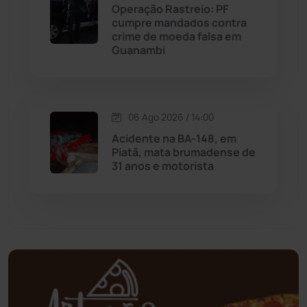
Operação Rastreio: PF
cumpre mandados contra
Mortugaba
(31)
crime de moeda falsa em
Guanambi
Mundo
(437)
Oliveira dos Brejinhos
(67)
06 Ago 2026 / 14:00
Acidente na BA-148, em
Palmas de Monte Alto
(263)
Piatã, mata brumadense de
31 anos e motorista
Paramirim
(342)
Pindaí
(103)
Piripá
(90)
Planalto
(59)