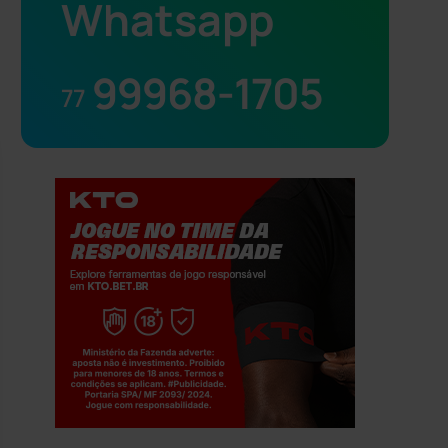
Whatsapp
99968-1705
77
Jogue com responsabilidade. 18+