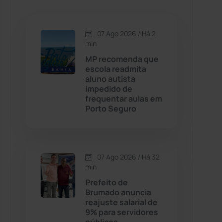
Caetanos
(47)
Caetité
(1504)
07 Ago 2026 / Há 2
min
Candiba
(157)
MP recomenda que
escola readmita
aluno autista
Cândido Sales
(121)
impedido de
frequentar aulas em
Porto Seguro
Caraíbas
(103)
Carinhanha
(300)
07 Ago 2026 / Há 32
Caturama
(65)
min
Prefeito de
Brumado anuncia
Chapada Diamantina
(430)
reajuste salarial de
9% para servidores
Condeúba
(133)