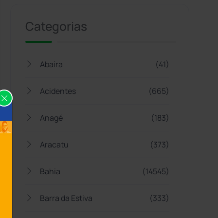
Categorias
Abaíra
(41)
Acidentes
(665)
Anagé
(183)
Aracatu
(373)
Bahia
(14545)
Barra da Estiva
(333)