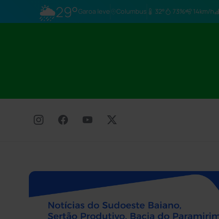
🌦
29°
Garoa leve
Columbus
32°
73%
14km/h