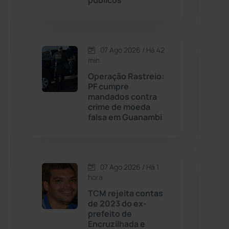
públicos
Contendas do Sincorá
(79)
07 Ago 2026 / Há 42
Cordeiros
(49)
min
Operação Rastreio:
Dom Basílio
(391)
PF cumpre
mandados contra
crime de moeda
Economia
(1235)
falsa em Guanambi
Educação
(232)
Érico Cardoso
(82)
07 Ago 2026 / Há 1
hora
TCM rejeita contas
Esportes
(522)
de 2023 do ex-
prefeito de
Eventos
(24)
Encruzilhada e