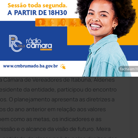
hadores na Agricultura da Bahia. (Foto: Divulgação).
lanejamento Estratégico da Federação dos
tag/BA 2014). O evento contou com a presença
ndicais e Assessores Internos e Externos da
Fecha em 9
da Câmara de Vereadores de Itabuna, Aldenes
residente da entidade, participou do encontro
tos. O planejamento apresenta as diretrizes a
s do ano anterior em relação aos valores
, bem como as metas, os indicadores e as
missão e o alcance da visão de futuro. Meira