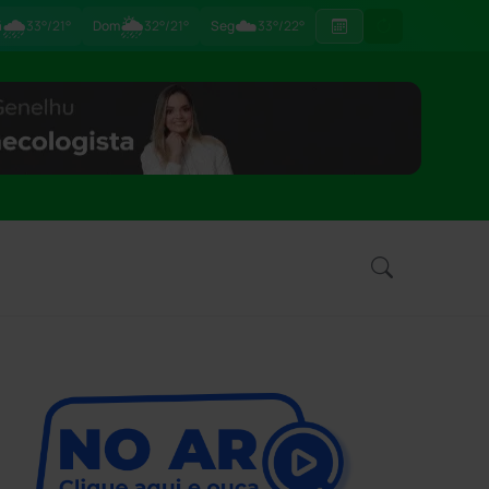
🌧
🌦
☁️
ã
33°/21°
Dom
32°/21°
Seg
33°/22°