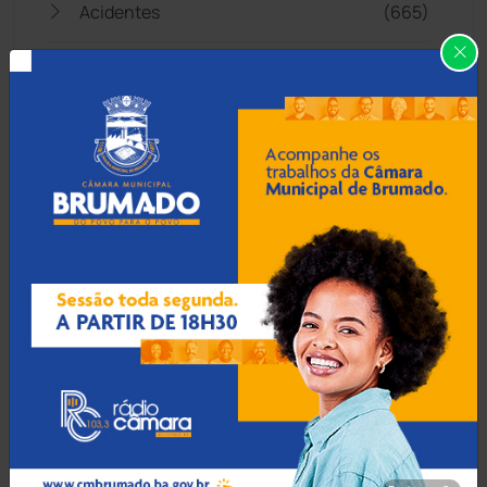
Acidentes
(665)
Anagé
(183)
Aracatu
(373)
Bahia
(14545)
Barra da Estiva
(333)
Barra do Choça
(65)
Belo Campo
(57)
Bom Jesus da Lapa
(505)