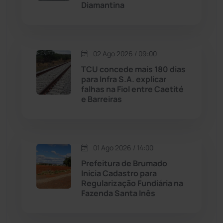
Diamantina
Malhada
(82)
Malhada de Pedras
(507)
02 Ago 2026 / 09:00
Matina
(71)
TCU concede mais 180 dias
para Infra S.A. explicar
falhas na Fiol entre Caetité
Mortugaba
(31)
e Barreiras
Mundo
(436)
Oliveira dos Brejinhos
(67)
01 Ago 2026 / 14:00
Prefeitura de Brumado
Palmas de Monte Alto
(260)
Inicia Cadastro para
Regularização Fundiária na
Fazenda Santa Inês
Paramirim
(342)