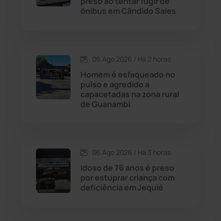
preso ao tentar fugir de
ônibus em Cândido Sales
Caraíbas
(103)
Carinhanha
(299)
06 Ago 2026 / Há 2 horas
Homem é esfaqueado no
Caturama
(65)
pulso e agredido a
capacetadas na zona rural
de Guanambi
Chapada Diamantina
(430)
Condeúba
(133)
06 Ago 2026 / Há 3 horas
Contendas do Sincorá
(79)
Idoso de 76 anos é preso
por estuprar criança com
Cordeiros
(49)
deficiência em Jequié
Dom Basílio
(391)