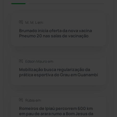
Riacho de Santana
(309)
Rio de Contas
(410)
M. M. L em:
Rio do Antônio
(203)
Brumado inicia oferta da nova vacina
Pneumo 20 nas salas de vacinação
Rio do Pires
(98)
Saúde
(2427)
Edson Mauro em:
Mobilização busca regularização da
Seabra
(50)
prática esportiva do Grau em Guanambi
Sebastião Laranjeiras
(96)
Rúbia em:
Sítio do Mato
(42)
Romeiros de Ipiaú percorrem 600 km
em pau de arara rumo a Bom Jesus da
Sudoeste Baiano
(1530)