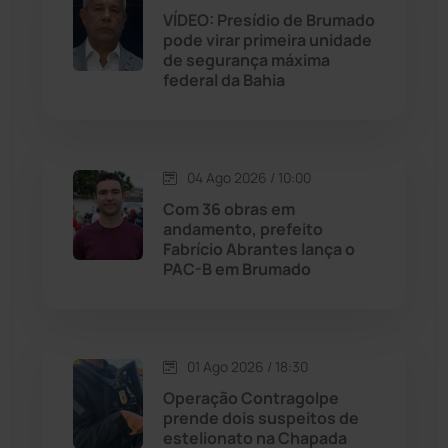
VÍDEO: Presídio de Brumado
Jequié
(313)
pode virar primeira unidade
de segurança máxima
federal da Bahia
Jussiape
(97)
Justiça
(1466)
04 Ago 2026 / 10:00
Lagoa Real
(182)
Com 36 obras em
andamento, prefeito
Licínio de Almeida
(118)
Fabrício Abrantes lança o
PAC-B em Brumado
Livramento de Nossa...
(1338)
Macaúbas
(713)
01 Ago 2026 / 18:30
Operação Contragolpe
Maetinga
(101)
prende dois suspeitos de
estelionato na Chapada