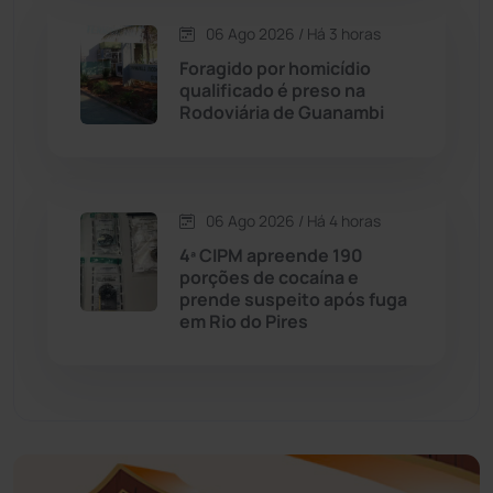
06 Ago 2026 / Há 3 horas
Economia
(1235)
Foragido por homicídio
qualificado é preso na
Educação
(232)
Rodoviária de Guanambi
Érico Cardoso
(82)
06 Ago 2026 / Há 4 horas
Esportes
(522)
4ª CIPM apreende 190
porções de cocaína e
Eventos
(24)
prende suspeito após fuga
em Rio do Pires
Feira da Mata
(23)
Guajeru
(130)
Guanambi
(3494)