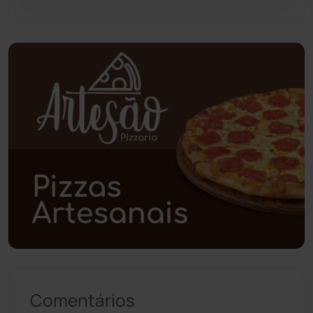
Pindaí
(103)
Piripá
(90)
Planalto
(59)
Poções
(182)
Polícia Civil
(57)
Polícia Militar
(27)
Política
(03)
Presidente Jânio Qu...
(125)
Comentários