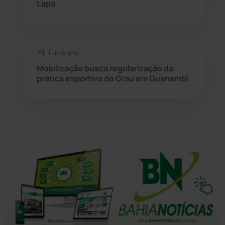
Lapa
Tanhaçu
(425)
Tanque Novo
(126)
Lúcia em:
Mobilização busca regularização da
prática esportiva do Grau em Guanambi
Tecnologia
(12)
Urandi
(156)
Vitória da Conquista
(2513)