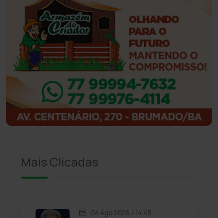
Ibiassucê
(167)
Ibicoara
(220)
Ibipitanga
(116)
Ibitiara
(32)
Igaporã
(218)
Ituaçu
(256)
Mais Clicadas
Iuiu
(173)
Jacaraci
(97)
04 Ago 2026 / 14:45