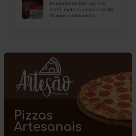
Palmas de Monte Alto
(264)
Acidente na BA-148, em
Piatã, mata brumadense de
31 anos e motorista
Paramirim
(342)
Pindaí
(103)
Piripá
(90)
Planalto
(59)
Poções
(182)
Polícia Civil
(59)
Polícia Militar
(27)