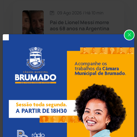
09 Ago 2026 / Há 10 min
Candiba
(157)
Pai de Lionel Messi morre
aos 68 anos na Argentina
Cândido Sales
(121)
Caraíbas
(103)
09 Ago 2026 / Há 40 min
Carinhanha
(300)
Deputado Charles
Fernandes diz que eleição
Caturama
(65)
na Bahia será vencida por
quem 'errar menos'
Chapada Diamantina
(430)
Condeúba
(133)
09 Ago 2026 / Há 1 hora
Quatro pessoas morrem
Contendas do Sincorá
(79)