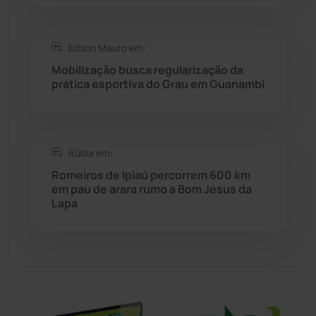
Sítio do Mato
(42)
Edson Mauro em:
Mobilização busca regularização da
Sudoeste Baiano
(1530)
prática esportiva do Grau em Guanambi
Tanhaçu
(427)
Tanque Novo
(126)
Rúbia em:
Romeiros de Ipiaú percorrem 600 km
em pau de arara rumo a Bom Jesus da
Tecnologia
(12)
Lapa
Urandi
(157)
Vitória da Conquista
(2516)