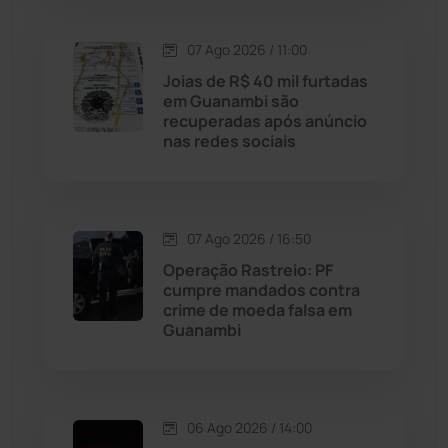
Macaúbas
(715)
07 Ago 2026 / 11:00
Maetinga
(101)
Joias de R$ 40 mil furtadas
em Guanambi são
recuperadas após anúncio
Malhada
(82)
nas redes sociais
Malhada de Pedras
(508)
Matina
(71)
07 Ago 2026 / 16:50
Operação Rastreio: PF
cumpre mandados contra
Mortugaba
(31)
crime de moeda falsa em
Guanambi
Mundo
(438)
Oliveira dos Brejinhos
(67)
06 Ago 2026 / 14:00