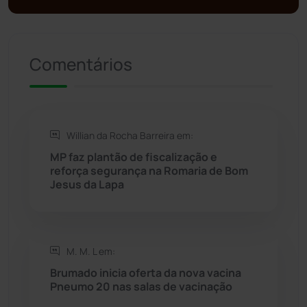
Política
(03)
Presidente Jânio Qu...
(125)
Comentários
Riacho de Santana
(309)
Rio de Contas
(411)
Willian da Rocha Barreira em:
Rio do Antônio
(203)
MP faz plantão de fiscalização e
reforça segurança na Romaria de Bom
Jesus da Lapa
Rio do Pires
(98)
Saúde
(2429)
M. M. L em:
Seabra
(51)
Brumado inicia oferta da nova vacina
Pneumo 20 nas salas de vacinação
Sebastião Laranjeiras
(96)