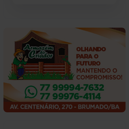
Guajeru
(130)
Guanambi
(3502)
Ibiassucê
(168)
Ibicoara
(221)
Ibipitanga
(116)
Ibitiara
(33)
Igaporã
(218)
Ituaçu
(256)