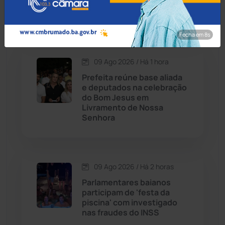
em queda de helicóptero
no Rio de Janeiro
Cordeiros
(49)
Fecha em 7s
Dom Basílio
(391)
09 Ago 2026 / Há 1 hora
Economia
(1236)
Prefeita reúne base aliada
e deputados na celebração
do Bom Jesus em
Educação
(232)
Livramento de Nossa
Senhora
Érico Cardoso
(82)
Esportes
(522)
09 Ago 2026 / Há 2 horas
Parlamentares baianos
Eventos
(24)
participam de 'festa da
piscina' com investigado
nas fraudes do INSS
Feira da Mata
(23)