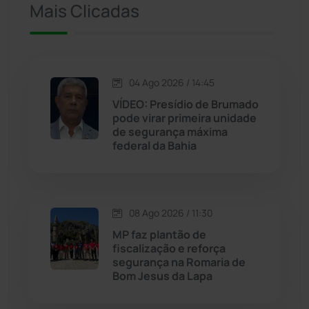
Mais Clicadas
Iuiu
(173)
Jacaraci
(97)
04 Ago 2026 / 14:45
Jequié
(314)
VÍDEO: Presídio de Brumado
pode virar primeira unidade
de segurança máxima
Jussiape
(98)
federal da Bahia
Justiça
(1471)
Lagoa Real
(182)
08 Ago 2026 / 11:30
MP faz plantão de
Licínio de Almeida
(118)
fiscalização e reforça
segurança na Romaria de
Bom Jesus da Lapa
Livramento de Nossa...
(1339)