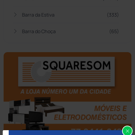
Barra da Estiva
(333)
Barra do Choça
(65)
Belo Campo
(57)
Bom Jesus da Lapa
(507)
Boquira
(152)
Botuporã
(72)
Brasil
(7680)
Brumado
(31958)