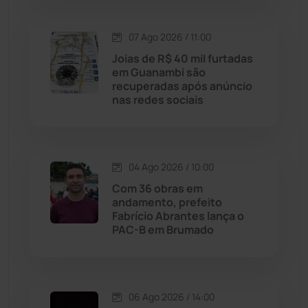
Lagoa Real
(182)
07 Ago 2026 / 11:00
Licínio de Almeida
(118)
Joias de R$ 40 mil furtadas
em Guanambi são
Livramento de Nossa...
(1338)
recuperadas após anúncio
nas redes sociais
Macaúbas
(714)
Maetinga
(101)
04 Ago 2026 / 10:00
Com 36 obras em
Malhada
(82)
andamento, prefeito
Fabrício Abrantes lança o
PAC-B em Brumado
Malhada de Pedras
(508)
Matina
(71)
06 Ago 2026 / 14:00