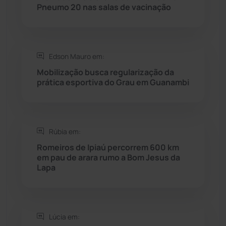
Pneumo 20 nas salas de vacinação
Saúde
(2427)
Seabra
(50)
Edson Mauro em:
Mobilização busca regularização da
Sebastião Laranjeiras
(96)
prática esportiva do Grau em Guanambi
Sítio do Mato
(42)
Sudoeste Baiano
(1530)
Rúbia em:
Romeiros de Ipiaú percorrem 600 km
em pau de arara rumo a Bom Jesus da
Tanhaçu
(426)
Lapa
Tanque Novo
(126)
Tecnologia
(12)
Lúcia em: