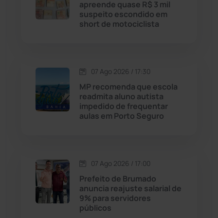
apreende quase R$ 3 mil
suspeito escondido em
Chapada Diamantina
(430)
short de motociclista
Condeúba
(133)
Contendas do Sincorá
(79)
07 Ago 2026 / 17:30
MP recomenda que escola
Cordeiros
(49)
readmita aluno autista
impedido de frequentar
aulas em Porto Seguro
Dom Basílio
(391)
Economia
(1235)
07 Ago 2026 / 17:00
Educação
(232)
Prefeito de Brumado
anuncia reajuste salarial de
9% para servidores
Érico Cardoso
(82)
públicos