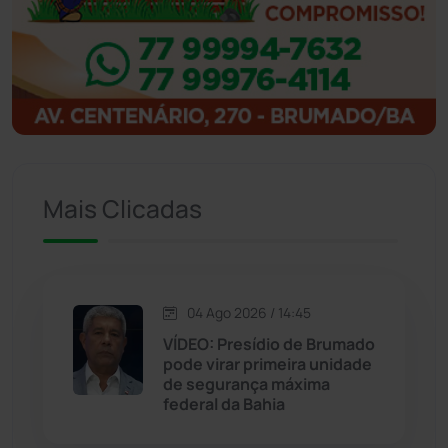
Ibitiara
(32)
Igaporã
(218)
Ituaçu
(256)
Iuiu
(173)
Mais Clicadas
Jacaraci
(97)
Jequié
(314)
04 Ago 2026 / 14:45
VÍDEO: Presídio de Brumado
Jussiape
(97)
pode virar primeira unidade
de segurança máxima
Justiça
(1470)
federal da Bahia