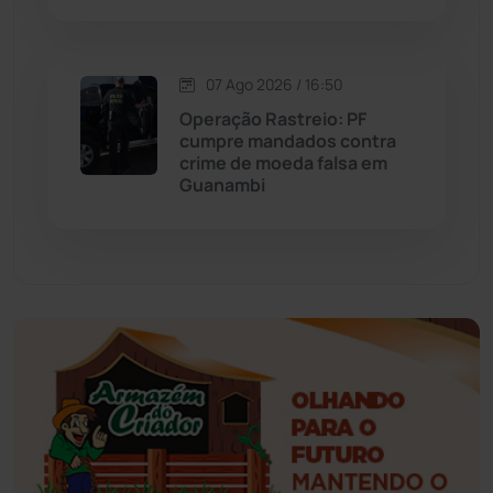
Esportes
(522)
07 Ago 2026 / 16:50
Eventos
(24)
Operação Rastreio: PF
cumpre mandados contra
Feira da Mata
(23)
crime de moeda falsa em
Guanambi
Guajeru
(130)
Guanambi
(3498)
Ibiassucê
(167)
Ibicoara
(221)
Ibipitanga
(116)