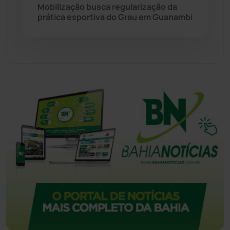
Mobilização busca regularização da
Urandi
(157)
prática esportiva do Grau em Guanambi
Vitória da Conquista
(2514)