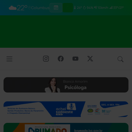
☁️
22°
Columbus
24°
94%
10km/h
33°/21°