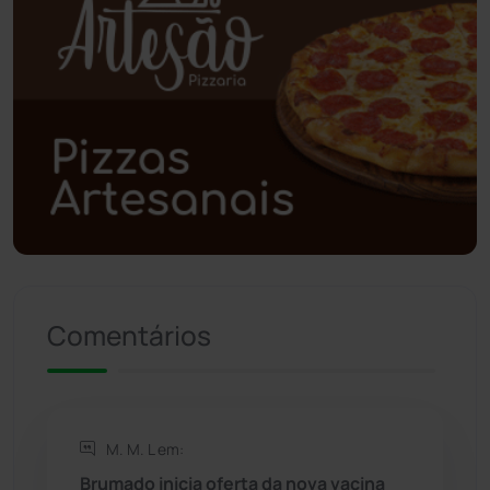
Polícia Civil
(58)
Polícia Militar
(27)
Política
(03)
Presidente Jânio Qu...
(125)
Riacho de Santana
(309)
Comentários
Rio de Contas
(410)
Rio do Antônio
(203)
M. M. L em:
Rio do Pires
(98)
Brumado inicia oferta da nova vacina