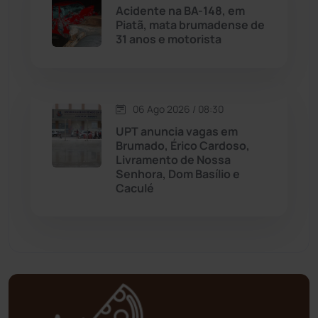
Mortugaba
(31)
Acidente na BA-148, em
Piatã, mata brumadense de
31 anos e motorista
Mundo
(437)
Oliveira dos Brejinhos
(67)
06 Ago 2026 / 08:30
Palmas de Monte Alto
(261)
UPT anuncia vagas em
Brumado, Érico Cardoso,
Paramirim
(342)
Livramento de Nossa
Senhora, Dom Basílio e
Caculé
Pindaí
(103)
Piripá
(90)
Planalto
(59)
Poções
(182)