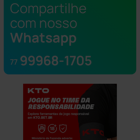
Compartilhe
com nosso
Whatsapp
99968-1705
77