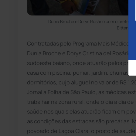
Dunia Broche e Dorys Rosário com o prefeito 
Bittencou
Contratadas pelo Programa Mais Médicos, 
Dunia Broche e Dorys Cristina del Rosário 
sudoeste baiano, onde atuarão pelos próxim
casa com piscina, pomar, jardim, churrasqu
dormitórios, cujo aluguel no valor de R$ 1.
Jornal a Folha de São Paulo, as médicas e
trabalhar na zona rural, onde o dia a dia d
saúde nos quais elas atuarão ficam em pov
as condições das estradas são precárias. 
povoado de Lagoa Clara, o posto de saúde e