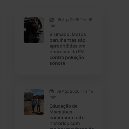
Caetanos
(47)
Caetité
(1504)
08 Ago 2026 / Há 16
min
Candiba
(157)
Brumado: Motos
barulhentas são
apreendidas em
Cândido Sales
(121)
operação da PM
contra poluição
sonora
Caraíbas
(103)
Carinhanha
(300)
08 Ago 2026 / Há 46
Caturama
(65)
min
Educação de
Macaúbas
Chapada Diamantina
(430)
comemora feito
histórico com
Condeúba
(133)