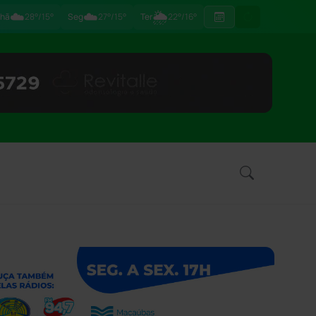
☁️
☁️
🌦
hã
28°/15°
Seg
27°/15°
Ter
22°/16°