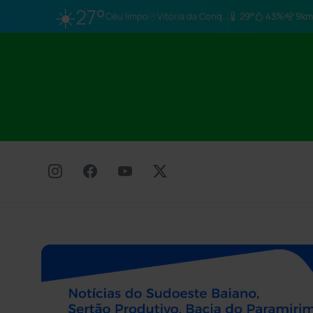
☀️
27°
Céu limpo
Vitória da Conq…
29°
43%
9km