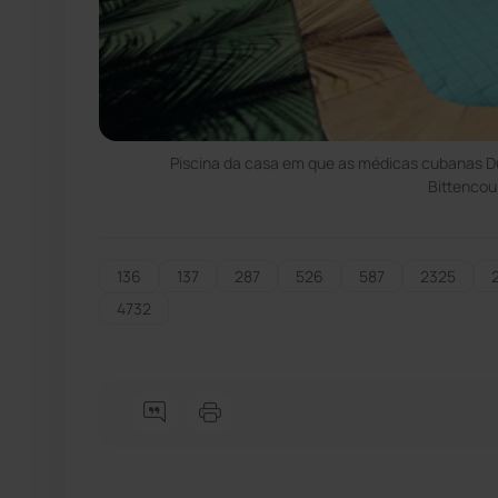
Piscina da casa em que as médicas cubanas Du
Bittencou
136
137
287
526
587
2325
4732