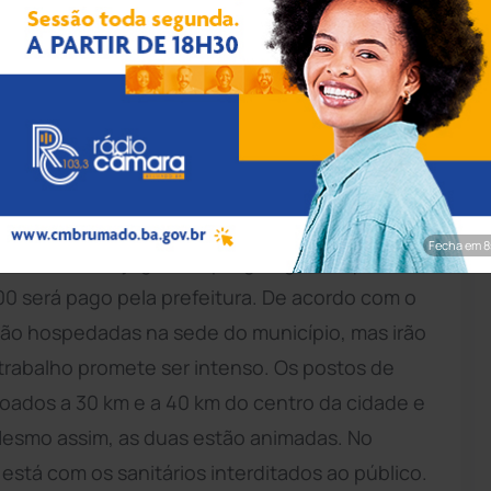
de Macaúbas José João Pereira (PSB). (Foto: Mário
rt/Folhapress).
do Governo Federal, as médicas cubanas
já estão no município de Macaúbas, no
os três anos. As estrangeiras irão dividir uma
Fecha em 6
eira, salão de jogos, ampla garagem e quatro
200 será pago pela prefeitura. De acordo com o
stão hospedadas na sede do município, mas irão
e trabalho promete ser intenso. Os postos de
oados a 30 km e a 40 km do centro da cidade e
Mesmo assim, as duas estão animadas. No
stá com os sanitários interditados ao público.