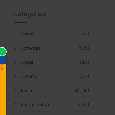
Categorias
Abaíra
(41)
Acidentes
(665)
Anagé
(183)
Aracatu
(373)
Bahia
(14546)
Barra da Estiva
(333)