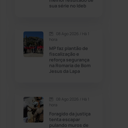
melhor resultado de
sua série no Ideb
Contendas do Sincorá
(79)
Cordeiros
(49)
08 Ago 2026 / Há 1
hora
Dom Basílio
(391)
MP faz plantão de
fiscalização e
reforça segurança
Economia
(1235)
na Romaria de Bom
Jesus da Lapa
Educação
(232)
Érico Cardoso
(82)
08 Ago 2026 / Há 1
hora
Esportes
(522)
Foragido da justiça
tenta escapar
Eventos
(24)
pulando muros de