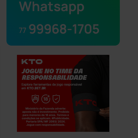
Whatsapp
99968-1705
77
Jogue com responsabilidade. 18+