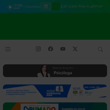
☀️
22°
Columbus
25°
94%
4km/h
33°/20°