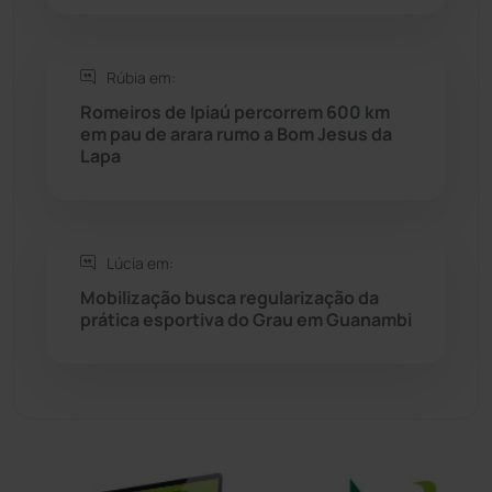
Sítio do Mato
(42)
Rúbia em:
Romeiros de Ipiaú percorrem 600 km
Sudoeste Baiano
(1530)
em pau de arara rumo a Bom Jesus da
Lapa
Tanhaçu
(426)
Tanque Novo
(126)
Lúcia em:
Mobilização busca regularização da
Tecnologia
(12)
prática esportiva do Grau em Guanambi
Urandi
(157)
Vitória da Conquista
(2516)