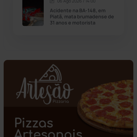
06 Ago 2026 / 14:00
Palmas de Monte Alto
(263)
Acidente na BA-148, em
Piatã, mata brumadense de
Paramirim
(342)
31 anos e motorista
Pindaí
(103)
Piripá
(90)
Planalto
(59)
Poções
(182)
Polícia Civil
(59)
Polícia Militar
(27)