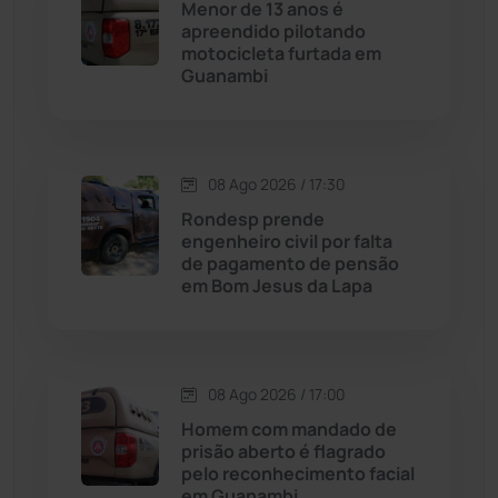
Menor de 13 anos é
apreendido pilotando
Cordeiros
(49)
motocicleta furtada em
Guanambi
Dom Basílio
(391)
Economia
(1236)
08 Ago 2026 / 17:30
Rondesp prende
Educação
(232)
engenheiro civil por falta
de pagamento de pensão
em Bom Jesus da Lapa
Érico Cardoso
(82)
Esportes
(522)
08 Ago 2026 / 17:00
Eventos
(24)
Homem com mandado de
prisão aberto é flagrado
pelo reconhecimento facial
Feira da Mata
(23)
em Guanambi