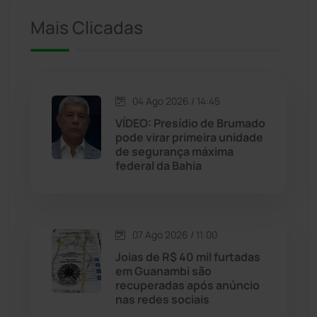
Iuiu
(173)
Mais Clicadas
Jacaraci
(97)
Jequié
(314)
04 Ago 2026 / 14:45
VÍDEO: Presídio de Brumado
pode virar primeira unidade
Jussiape
(98)
de segurança máxima
federal da Bahia
Justiça
(1470)
Lagoa Real
(182)
07 Ago 2026 / 11:00
Licínio de Almeida
(118)
Joias de R$ 40 mil furtadas
em Guanambi são
recuperadas após anúncio
Livramento de Nossa...
(1338)
nas redes sociais