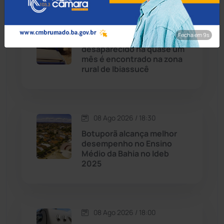
Caetité
(1504)
09 Ago 2026 / Há 4 horas
Candiba
(157)
Fecha em 8s
Corpo de lavrador
desaparecido há quase um
Cândido Sales
(121)
mês é encontrado na zona
rural de Ibiassucê
Caraíbas
(103)
Carinhanha
(300)
08 Ago 2026 / 18:30
Botuporã alcança melhor
Caturama
(65)
desempenho no Ensino
Médio da Bahia no Ideb
2025
Chapada Diamantina
(430)
Condeúba
(133)
08 Ago 2026 / 18:00
Contendas do Sincorá
(79)