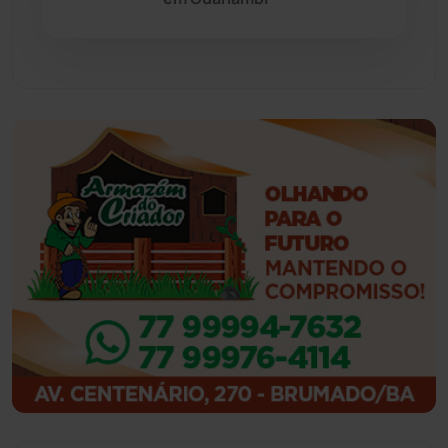
Guajeru
(130)
Guanambi
(3501)
Ibiassucê
(168)
Ibicoara
(221)
Ibipitanga
(116)
Ibitiara
(32)
Igaporã
(218)
Ituaçu
(256)