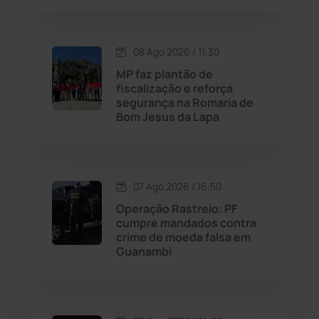
Macaúbas
(715)
08 Ago 2026 / 11:30
Maetinga
(101)
MP faz plantão de
fiscalização e reforça
Malhada
(82)
segurança na Romaria de
Bom Jesus da Lapa
Malhada de Pedras
(508)
Matina
(71)
07 Ago 2026 / 16:50
Operação Rastreio: PF
Mortugaba
(31)
cumpre mandados contra
crime de moeda falsa em
Guanambi
Mundo
(437)
Oliveira dos Brejinhos
(67)