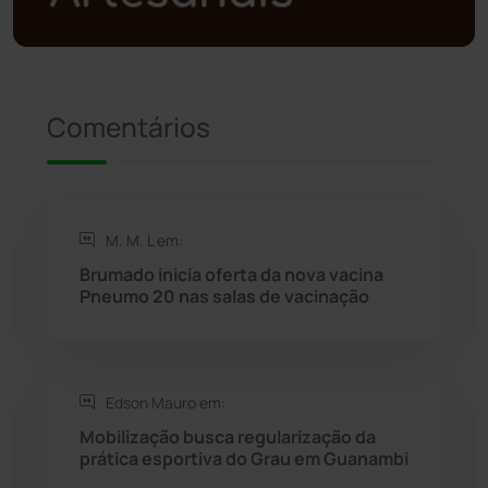
Política
(03)
Presidente Jânio Qu...
(125)
Comentários
Riacho de Santana
(309)
Rio de Contas
(411)
M. M. L em:
Rio do Antônio
(203)
Brumado inicia oferta da nova vacina
Pneumo 20 nas salas de vacinação
Rio do Pires
(98)
Saúde
(2429)
Edson Mauro em:
Seabra
(51)
Mobilização busca regularização da
prática esportiva do Grau em Guanambi
Sebastião Laranjeiras
(96)