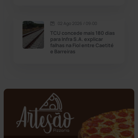
Mundo
(436)
02 Ago 2026 / 09:00
Oliveira dos Brejinhos
(67)
TCU concede mais 180 dias
para Infra S.A. explicar
Palmas de Monte Alto
(260)
falhas na Fiol entre Caetité
e Barreiras
Paramirim
(342)
Pindaí
(103)
Piripá
(90)
Planalto
(59)
Poções
(182)