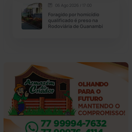
Esportes
(522)
06 Ago 2026 / 17:00
Foragido por homicídio
Eventos
(24)
qualificado é preso na
Rodoviária de Guanambi
Feira da Mata
(23)
Guajeru
(130)
Guanambi
(3494)
Ibiassucê
(167)
Ibicoara
(220)
Ibipitanga
(116)
Ibitiara
(32)