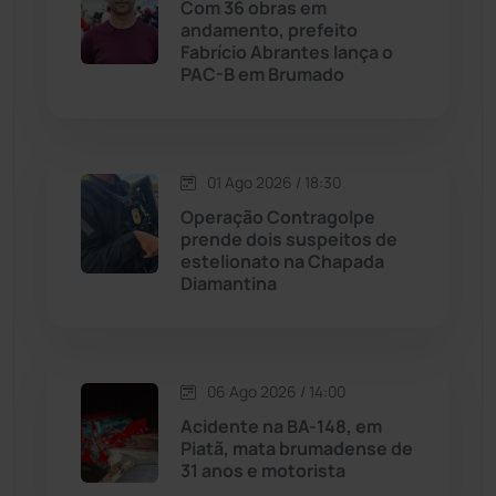
Com 36 obras em
andamento, prefeito
Licínio de Almeida
(118)
Fabrício Abrantes lança o
PAC-B em Brumado
Livramento de Nossa...
(1338)
Macaúbas
(713)
01 Ago 2026 / 18:30
Operação Contragolpe
Maetinga
(101)
prende dois suspeitos de
estelionato na Chapada
Diamantina
Malhada
(82)
Malhada de Pedras
(507)
06 Ago 2026 / 14:00
Matina
(71)
Acidente na BA-148, em
Piatã, mata brumadense de
31 anos e motorista
Mortugaba
(31)