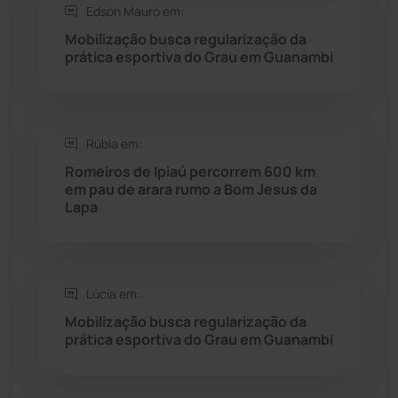
Edson Mauro em:
Saúde
(2427)
Mobilização busca regularização da
prática esportiva do Grau em Guanambi
Seabra
(50)
Sebastião Laranjeiras
(96)
Rúbia em:
Sítio do Mato
(42)
Romeiros de Ipiaú percorrem 600 km
em pau de arara rumo a Bom Jesus da
Lapa
Sudoeste Baiano
(1530)
Tanhaçu
(426)
Lúcia em:
Tanque Novo
(126)
Mobilização busca regularização da
prática esportiva do Grau em Guanambi
Tecnologia
(12)