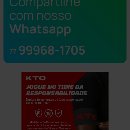
Compartilhe
com nosso
Whatsapp
99968-1705
77