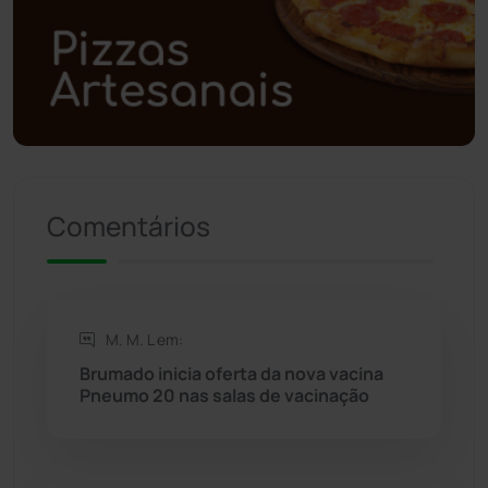
Polícia Civil
(57)
Polícia Militar
(27)
Política
(03)
Presidente Jânio Qu...
(125)
Comentários
Riacho de Santana
(309)
Rio de Contas
(410)
M. M. L em:
Brumado inicia oferta da nova vacina
Rio do Antônio
(203)
Pneumo 20 nas salas de vacinação
Rio do Pires
(98)