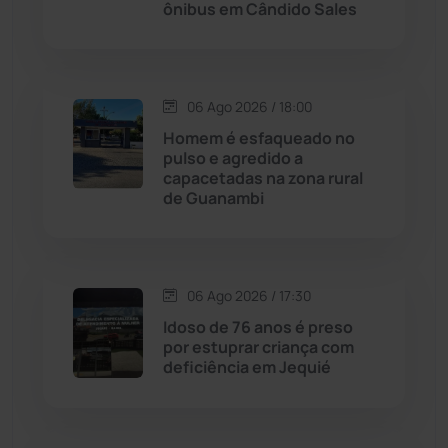
ônibus em Cândido Sales
Chapada Diamantina
(430)
Condeúba
(133)
06 Ago 2026 / 18:00
Contendas do Sincorá
(79)
Homem é esfaqueado no
pulso e agredido a
Cordeiros
(49)
capacetadas na zona rural
de Guanambi
Dom Basílio
(391)
Economia
(1235)
06 Ago 2026 / 17:30
Idoso de 76 anos é preso
Educação
(232)
por estuprar criança com
deficiência em Jequié
Érico Cardoso
(82)