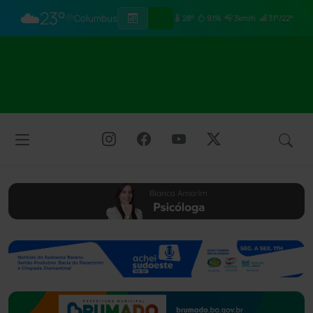
☁️
23°
Columbus
28°
91%
3km/h
31°/22°