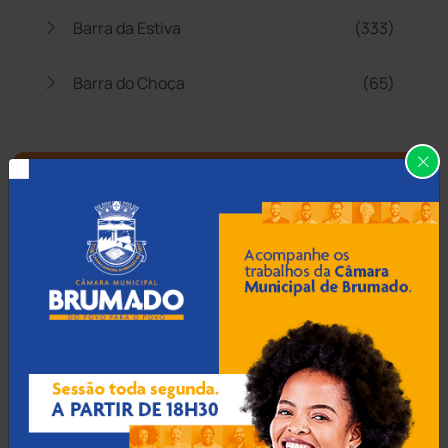
Barra da Estiva
(333)
Barra do Choça
(65)
Belo Campo
(57)
Bom Jesus da Lapa
(505)
Boquira
(152)
Botuporã
(72)
Brasil
(7679)
Brumado
(31955)