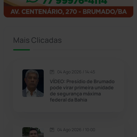
Igaporã
(218)
Ituaçu
(256)
Mais Clicadas
Iuiu
(173)
Jacaraci
(97)
04 Ago 2026 / 14:45
VÍDEO: Presídio de Brumado
Jequié
(313)
pode virar primeira unidade
de segurança máxima
federal da Bahia
Jussiape
(97)
Justiça
(1466)
04 Ago 2026 / 10:00
Lagoa Real
(182)