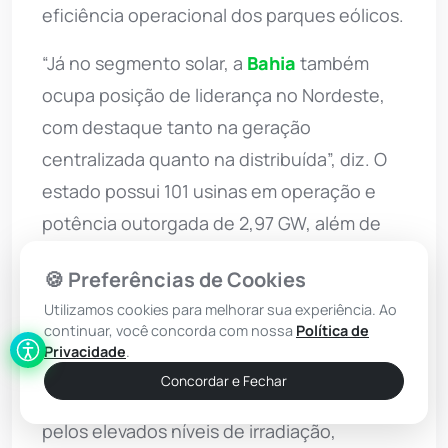
eficiência operacional dos parques eólicos.
“Já no segmento solar, a
Bahia
também
ocupa posição de liderança no Nordeste,
com destaque tanto na geração
centralizada quanto na distribuída”, diz. O
estado possui 101 usinas em operação e
potência outorgada de 2,97 GW, além de
ter gerado 397 GWh em janeiro de 2026. A
🍪 Preferências de Cookies
capacidade instalada alcança ainda 2,5 GW
Utilizamos cookies para melhorar sua experiência. Ao
na geração distribuída, presente em todos
continuar, você concorda com nossa
Política de
os 417 municípios baianos.
Privacidade
.
Concordar e Fechar
O avanço da energia solar é sustentado
pelos elevados níveis de irradiação,