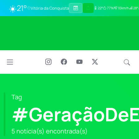
☀️
21°
Vitória da Conquista
22°
77%
10km/h
28°
Tag
#GeraçãoDeE
5 notícia(s) encontrada(s)