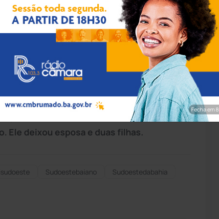
pp/Achei Sudoeste
idade de Brumado, Antônio Pereira Dias, 70
 Vitória da Conquista. Segundo apurou o site
 conhecido o empresário, estava internado no
 (HGVC), após ter realizado um procedimento
Fecha em 7
 O corpo de Antônio será velado e sepultado em
o. Ele deixou esposa e duas filhas.
isudoeste
Sudoestebaiano
Sudoestedabahia