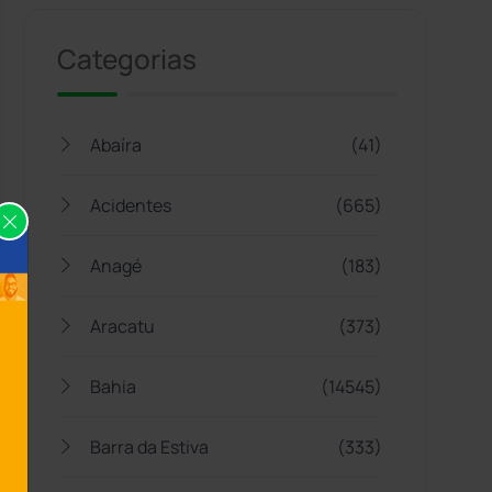
Categorias
Abaíra
(41)
Acidentes
(665)
Anagé
(183)
Aracatu
(373)
Bahia
(14545)
Barra da Estiva
(333)