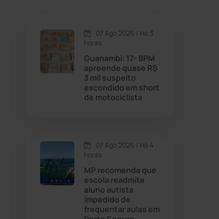
Caetanos
(47)
Caetité
(1504)
07 Ago 2026 / Há 3
horas
Candiba
(157)
Guanambi: 17º BPM
apreende quase R$
3 mil suspeito
Cândido Sales
(121)
escondido em short
de motociclista
Caraíbas
(103)
Carinhanha
(300)
07 Ago 2026 / Há 4
horas
Caturama
(65)
MP recomenda que
escola readmita
aluno autista
Chapada Diamantina
(430)
impedido de
frequentar aulas em
Condeúba
(133)