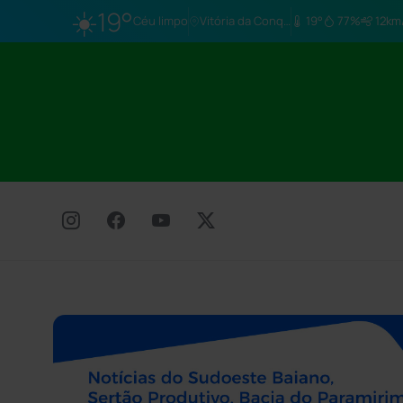
☀️
19°
Céu limpo
Vitória da Conq…
19°
77%
12km