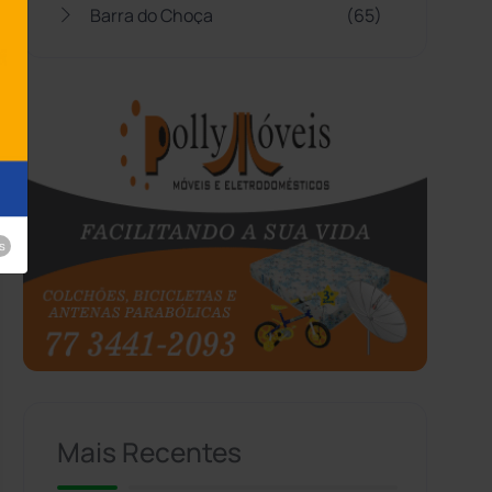
Barra do Choça
(65)
Belo Campo
(57)
Bom Jesus da Lapa
(507)
Boquira
(152)
s
Botuporã
(72)
Brasil
(7680)
Brumado
(31958)
Caculé
(696)
Mais Recentes