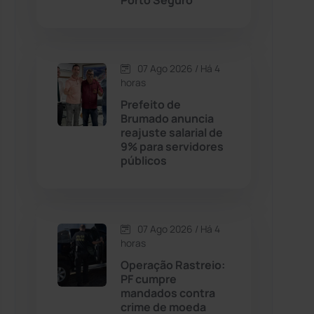
Porto Seguro
Contendas do Sincorá
(79)
07 Ago 2026 / Há 4
Cordeiros
(49)
horas
Prefeito de
Dom Basílio
(391)
Brumado anuncia
reajuste salarial de
9% para servidores
Economia
(1235)
públicos
Educação
(232)
Érico Cardoso
(82)
07 Ago 2026 / Há 4
horas
Operação Rastreio:
Esportes
(522)
PF cumpre
mandados contra
Eventos
(24)
crime de moeda