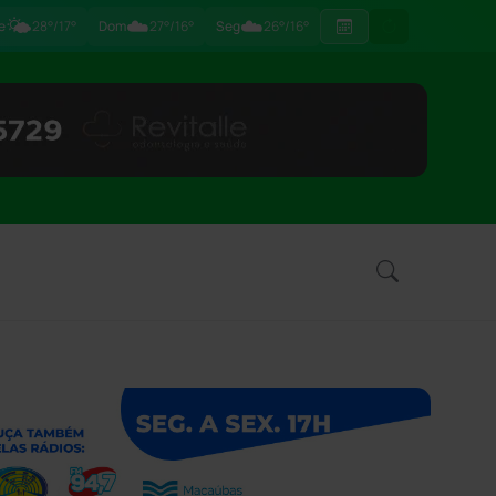
🌤️
☁️
☁️
e
28°/17°
Dom
27°/16°
Seg
26°/16°