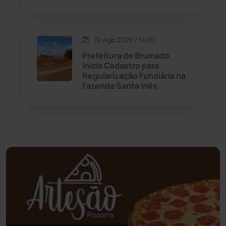
Mundo
(436)
Oliveira dos Brejinhos
(67)
01 Ago 2026 / 14:00
Prefeitura de Brumado
Palmas de Monte Alto
(260)
Inicia Cadastro para
Regularização Fundiária na
Fazenda Santa Inês
Paramirim
(342)
Pindaí
(103)
Piripá
(90)
Planalto
(59)
Poções
(182)