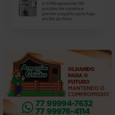
4ª CIPM apreende 190
porções de cocaína e
Eventos
(24)
prende suspeito após fuga
em Rio do Pires
Feira da Mata
(23)
Guajeru
(130)
Guanambi
(3494)
Ibiassucê
(167)
Ibicoara
(220)
Ibipitanga
(116)
Ibitiara
(32)