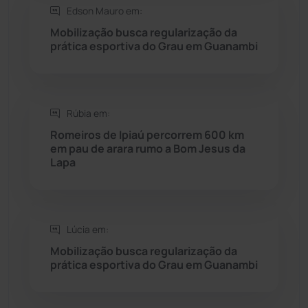
Saúde
(2427)
Edson Mauro em:
Mobilização busca regularização da
Seabra
(50)
prática esportiva do Grau em Guanambi
Sebastião Laranjeiras
(96)
Rúbia em:
Sítio do Mato
(42)
Romeiros de Ipiaú percorrem 600 km
em pau de arara rumo a Bom Jesus da
Sudoeste Baiano
(1530)
Lapa
Tanhaçu
(425)
Tanque Novo
(126)
Lúcia em:
Mobilização busca regularização da
prática esportiva do Grau em Guanambi
Tecnologia
(12)
Urandi
(156)