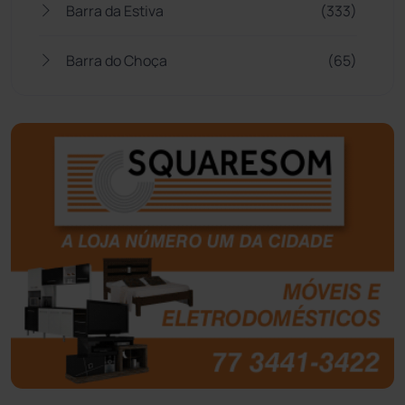
Barra da Estiva
(333)
Barra do Choça
(65)
Belo Campo
(57)
Bom Jesus da Lapa
(505)
Boquira
(152)
Botuporã
(72)
Brasil
(7679)
Brumado
(31955)