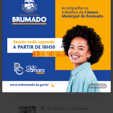
Condeúba
(133)
06 Ago 2026 / Há 3 horas
Contendas do Sincorá
(79)
Idoso de 76 anos é preso
por estuprar criança com
Cordeiros
(49)
deficiência em Jequié
Dom Basílio
(391)
06 Ago 2026 / Há 3 horas
Economia
(1235)
Foragido por homicídio
qualificado é preso na
Educação
(232)
Rodoviária de Guanambi
Fecha em 7s
Érico Cardoso
(82)
06 Ago 2026 / Há 4 horas
Esportes
(522)