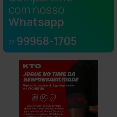
com nosso
Whatsapp
99968-1705
77