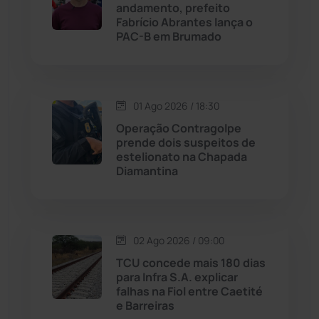
andamento, prefeito
Licínio de Almeida
(118)
Fabrício Abrantes lança o
PAC-B em Brumado
Livramento de Nossa...
(1338)
Macaúbas
(713)
01 Ago 2026 / 18:30
Operação Contragolpe
Maetinga
(101)
prende dois suspeitos de
estelionato na Chapada
Diamantina
Malhada
(82)
Malhada de Pedras
(507)
02 Ago 2026 / 09:00
Matina
(71)
TCU concede mais 180 dias
para Infra S.A. explicar
falhas na Fiol entre Caetité
Mortugaba
(31)
e Barreiras