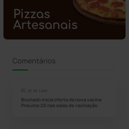
Polícia Civil
(57)
Polícia Militar
(27)
Política
(03)
Presidente Jânio Qu...
(125)
Comentários
Riacho de Santana
(309)
Rio de Contas
(410)
M. M. L em:
Rio do Antônio
(203)
Brumado inicia oferta da nova vacina
Pneumo 20 nas salas de vacinação
Rio do Pires
(98)