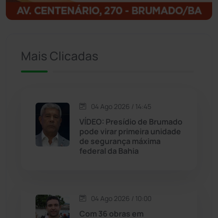
Igaporã
(218)
Ituaçu
(256)
Mais Clicadas
Iuiu
(173)
Jacaraci
(97)
04 Ago 2026 / 14:45
VÍDEO: Presídio de Brumado
Jequié
(313)
pode virar primeira unidade
de segurança máxima
federal da Bahia
Jussiape
(97)
Justiça
(1466)
04 Ago 2026 / 10:00
Lagoa Real
(182)
Com 36 obras em