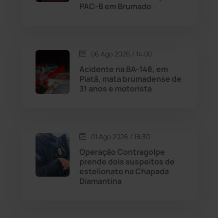
Livramento de Nossa...
(1338)
PAC-B em Brumado
Macaúbas
(714)
06 Ago 2026 / 14:00
Maetinga
(101)
Acidente na BA-148, em
Piatã, mata brumadense de
Malhada
(82)
31 anos e motorista
Malhada de Pedras
(508)
Matina
(71)
01 Ago 2026 / 18:30
Operação Contragolpe
prende dois suspeitos de
Mortugaba
(31)
estelionato na Chapada
Diamantina
Mundo
(436)
Oliveira dos Brejinhos
(67)