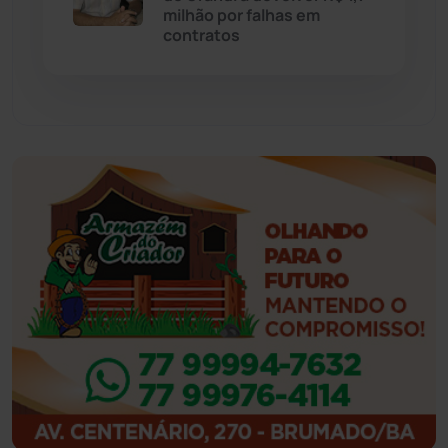
milhão por falhas em
Feira da Mata
(23)
contratos
Guajeru
(130)
Guanambi
(3496)
Ibiassucê
(167)
Ibicoara
(221)
Ibipitanga
(116)
Ibitiara
(32)
Igaporã
(218)