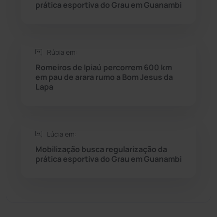
prática esportiva do Grau em Guanambi
Sebastião Laranjeiras
(96)
Sítio do Mato
(42)
Rúbia em:
Romeiros de Ipiaú percorrem 600 km
Sudoeste Baiano
(1530)
em pau de arara rumo a Bom Jesus da
Lapa
Tanhaçu
(426)
Tanque Novo
(126)
Lúcia em:
Mobilização busca regularização da
Tecnologia
(12)
prática esportiva do Grau em Guanambi
Urandi
(157)
Vitória da Conquista
(2514)