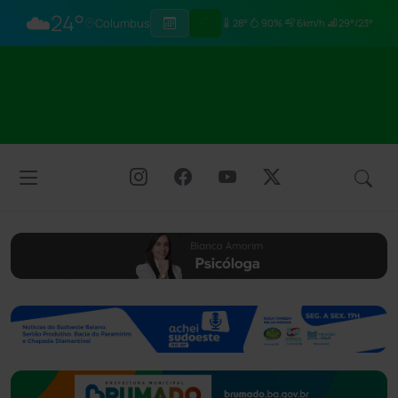
☁️
24°
Columbus
28°
90%
6km/h
29°/23°