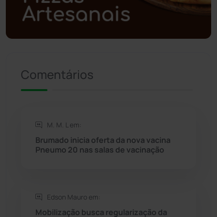
Política
(03)
Presidente Jânio Qu...
(125)
Comentários
Riacho de Santana
(309)
Rio de Contas
(410)
M. M. L em:
Rio do Antônio
(203)
Brumado inicia oferta da nova vacina
Pneumo 20 nas salas de vacinação
Rio do Pires
(98)
Saúde
(2427)
Edson Mauro em:
Seabra
(50)
Mobilização busca regularização da