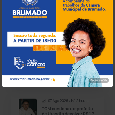
Joias de R$ 40 mil furtadas
Contendas do Sincorá
(79)
em Guanambi são
recuperadas após anúncio
Cordeiros
(49)
nas redes sociais
Dom Basílio
(391)
07 Ago 2026 / Há 1 hora
Economia
(1235)
Homem é preso por
descumprir medida
Educação
(232)
protetiva e ameaçar a
própria irmã em Santa Maria
da Vitória
Érico Cardoso
(82)
Fecha em 9s
Esportes
(522)
07 Ago 2026 / Há 2 horas
Eventos
(24)
TCM condena ex-prefeito
de Urandi a devolver R$ 1,7