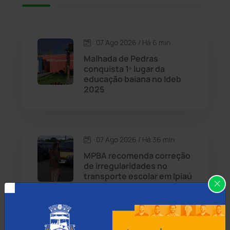
Caetité
(1504)
07 Ago 2026 / Há 6 min
Candiba
(157)
Malhada de Pedras
conquista 1º lugar da
Cândido Sales
(121)
educação baiana no Ideb
2025
Caraíbas
(103)
Carinhanha
(299)
07 Ago 2026 / Há 36 min
MPBA recomenda correção
Caturama
(65)
de irregularidades no
transporte escolar em Ipiaú
Chapada Diamantina
(430)
Condeúba
(133)
07 Ago 2026 / Há 1 hora