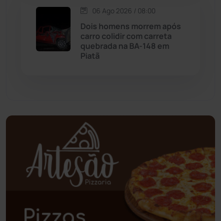
06 Ago 2026 / 08:00
Palmas de Monte Alto
(260)
Dois homens morrem após
carro colidir com carreta
quebrada na BA-148 em
Paramirim
(342)
Piatã
Pindaí
(103)
Piripá
(90)
Planalto
(59)
Poções
(182)
Polícia Civil
(58)
Polícia Militar
(27)