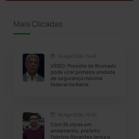
Ituaçu
(256)
Iuiu
(173)
Mais Clicadas
Jacaraci
(97)
Jequié
(314)
04 Ago 2026 / 14:45
VÍDEO: Presídio de Brumado
pode virar primeira unidade
Jussiape
(97)
de segurança máxima
federal da Bahia
Justiça
(1467)
Lagoa Real
(182)
04 Ago 2026 / 10:00
Licínio de Almeida
(118)
Com 36 obras em
andamento, prefeito
Fabrício Abrantes lança o