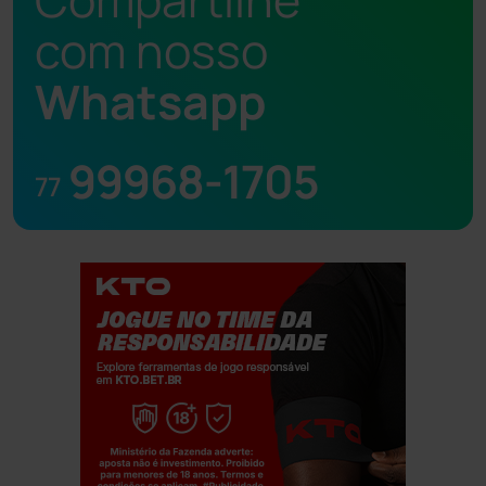
com nosso
Whatsapp
99968-1705
77