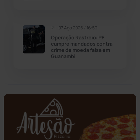
Mundo
(437)
Oliveira dos Brejinhos
(67)
07 Ago 2026 / 16:50
Operação Rastreio: PF
Palmas de Monte Alto
(263)
cumpre mandados contra
crime de moeda falsa em
Guanambi
Paramirim
(342)
Pindaí
(103)
Piripá
(90)
Planalto
(59)
Poções
(182)