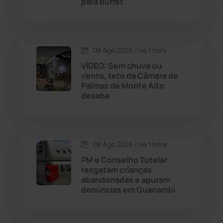
para buffet
Chapada Diamantina
(430)
Condeúba
(133)
08 Ago 2026 / Há 1 hora
Contendas do Sincorá
(79)
VÍDEO: Sem chuva ou
vento, teto da Câmara de
Cordeiros
(49)
Palmas de Monte Alto
desaba
Dom Basílio
(391)
Economia
(1236)
08 Ago 2026 / Há 1 hora
PM e Conselho Tutelar
Educação
(232)
resgatam crianças
abandonadas e apuram
denúncias em Guanambi
Érico Cardoso
(82)
Esportes
(522)