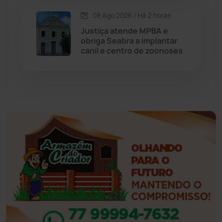
08 Ago 2026 / Há 2 horas
Eventos
(24)
Justiça atende MPBA e
obriga Seabra a implantar
canil e centro de zoonoses
Feira da Mata
(23)
Guajeru
(130)
Guanambi
(3499)
Ibiassucê
(167)
Ibicoara
(221)
Ibipitanga
(116)
Ibitiara
(32)