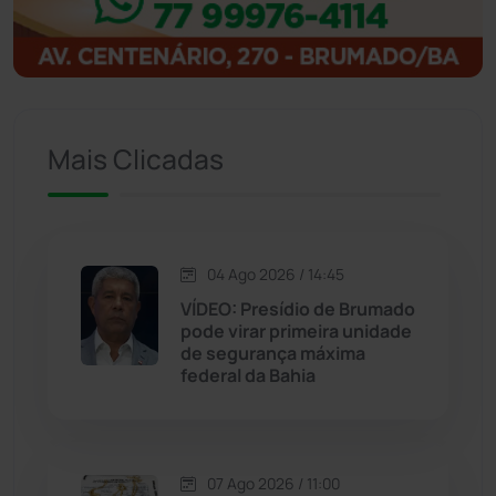
Igaporã
(218)
Ituaçu
(256)
Mais Clicadas
Iuiu
(173)
Jacaraci
(97)
04 Ago 2026 / 14:45
Jequié
(314)
VÍDEO: Presídio de Brumado
pode virar primeira unidade
de segurança máxima
Jussiape
(98)
federal da Bahia
Justiça
(1470)
Lagoa Real
(182)
07 Ago 2026 / 11:00