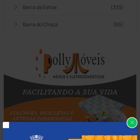
Barra da Estiva
(333)
Barra do Choça
(65)
Belo Campo
(57)
Bom Jesus da Lapa
(509)
Boquira
(152)
Botuporã
(72)
Brasil
(7680)
Brumado
(31962)