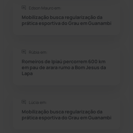
Saúde
(2429)
Edson Mauro em:
Mobilização busca regularização da
Seabra
(51)
prática esportiva do Grau em Guanambi
Sebastião Laranjeiras
(96)
Rúbia em:
Sítio do Mato
(42)
Romeiros de Ipiaú percorrem 600 km
em pau de arara rumo a Bom Jesus da
Sudoeste Baiano
(1530)
Lapa
Tanhaçu
(426)
Tanque Novo
(126)
Lúcia em:
Mobilização busca regularização da
prática esportiva do Grau em Guanambi
Tecnologia
(12)