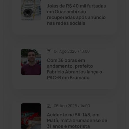
Joias de R$ 40 mil furtadas
Licínio de Almeida
(118)
em Guanambi são
recuperadas após anúncio
nas redes sociais
Livramento de Nossa...
(1338)
Macaúbas
(715)
04 Ago 2026 / 10:00
Maetinga
(101)
Com 36 obras em
andamento, prefeito
Fabrício Abrantes lança o
Malhada
(82)
PAC-B em Brumado
Malhada de Pedras
(508)
Matina
(71)
06 Ago 2026 / 14:00
Acidente na BA-148, em
Piatã, mata brumadense de
Mortugaba
(31)
31 anos e motorista