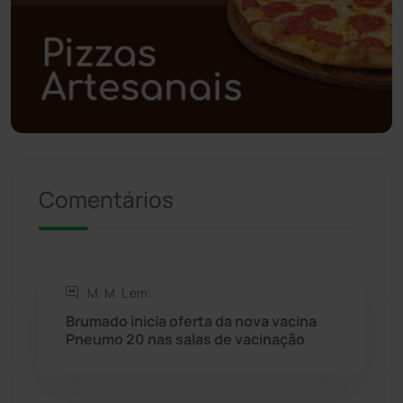
Polícia Civil
(59)
Polícia Militar
(27)
Política
(03)
Presidente Jânio Qu...
(125)
Comentários
Riacho de Santana
(309)
Rio de Contas
(411)
M. M. L em:
Rio do Antônio
(203)
Brumado inicia oferta da nova vacina
Pneumo 20 nas salas de vacinação
Rio do Pires
(98)