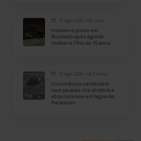
Economia
(1236)
10 Ago 2026 / Há 1 hora
Educação
(232)
Homem é preso em
Brumado após agredir
mulher e filho de 15 anos
Érico Cardoso
(82)
Esportes
(522)
10 Ago 2026 / Há 2 horas
Eventos
(24)
Convivência centenária
com jacarés vira atrativo e
atrai curiosos em lagoa de
Feira da Mata
(23)
Paramirim
Guajeru
(130)
Guanambi
(3506)