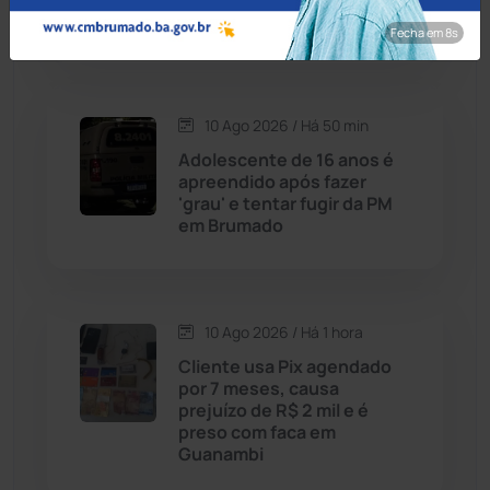
faca no pescoço
Fecha em 7s
Caraíbas
(103)
Carinhanha
(300)
10 Ago 2026 / Há 50 min
Adolescente de 16 anos é
Caturama
(66)
apreendido após fazer
'grau' e tentar fugir da PM
em Brumado
Chapada Diamantina
(430)
Condeúba
(133)
10 Ago 2026 / Há 1 hora
Contendas do Sincorá
(80)
Cliente usa Pix agendado
por 7 meses, causa
Cordeiros
(49)
prejuízo de R$ 2 mil e é
preso com faca em
Guanambi
Dom Basílio
(391)