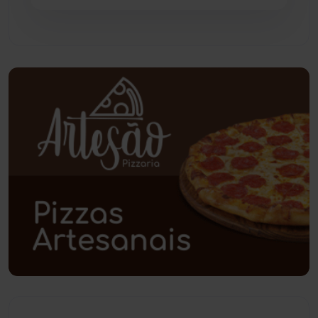
Pindaí
(103)
Piripá
(90)
Planalto
(59)
Poções
(182)
Polícia Civil
(61)
Polícia Militar
(28)
Política
(03)
Presidente Jânio Qu...
(125)
Riacho de Santana
(309)