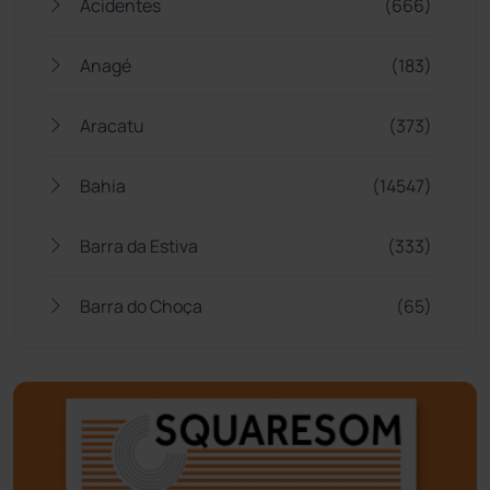
Acidentes
(666)
Anagé
(183)
Aracatu
(373)
Bahia
(14547)
Barra da Estiva
(333)
Barra do Choça
(65)
Belo Campo
(57)
Bom Jesus da Lapa
(510)
Boquira
(152)