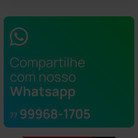
Compartilhe
com nosso
Whatsapp
99968-1705
77