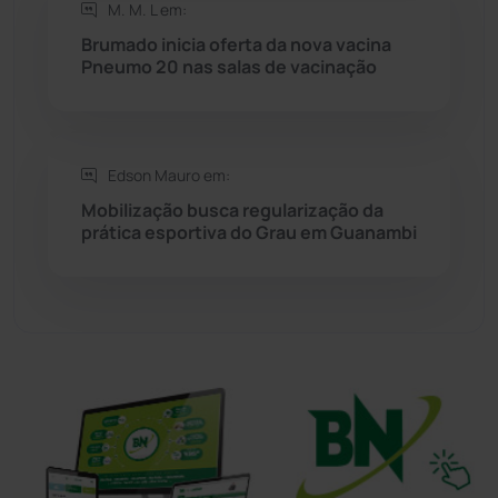
M. M. L em:
Brumado inicia oferta da nova vacina
Tanhaçu
(427)
Pneumo 20 nas salas de vacinação
Tanque Novo
(126)
Tecnologia
(12)
Edson Mauro em:
Mobilização busca regularização da
Urandi
(158)
prática esportiva do Grau em Guanambi
Vitória da Conquista
(2518)