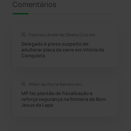
Comentários
Rio de Contas
(411)
Rio do Antônio
(203)
Francisco André de Oliveira Cruz em:
Delegado é preso suspeito de
Rio do Pires
(98)
adulterar placa de carro em Vitória da
Conquista
Saúde
(2430)
Seabra
(51)
Willian da Rocha Barreira em:
MP faz plantão de fiscalização e
Sebastião Laranjeiras
(96)
reforça segurança na Romaria de Bom
Jesus da Lapa
Sítio do Mato
(42)
Sudoeste Baiano
(1531)