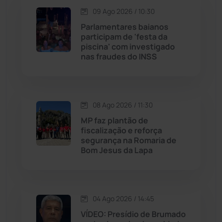
Jequié
(314)
09 Ago 2026 / 10:30
Parlamentares baianos
participam de 'festa da
Jussiape
(98)
piscina' com investigado
nas fraudes do INSS
Justiça
(1475)
Lagoa Real
(182)
08 Ago 2026 / 11:30
Licínio de Almeida
(118)
MP faz plantão de
fiscalização e reforça
segurança na Romaria de
Livramento de Nossa...
(1341)
Bom Jesus da Lapa
Macaúbas
(716)
04 Ago 2026 / 14:45
Maetinga
(101)
VÍDEO: Presídio de Brumado