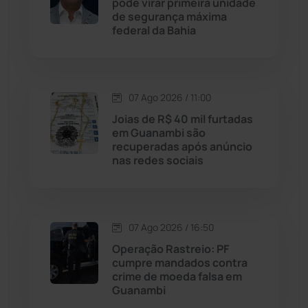
pode virar primeira unidade
Malhada
(82)
de segurança máxima
federal da Bahia
Malhada de Pedras
(508)
Matina
(71)
07 Ago 2026 / 11:00
Joias de R$ 40 mil furtadas
Mortugaba
(31)
em Guanambi são
recuperadas após anúncio
Mundo
(438)
nas redes sociais
Oliveira dos Brejinhos
(67)
07 Ago 2026 / 16:50
Palmas de Monte Alto
(266)
Operação Rastreio: PF
cumpre mandados contra
Paramirim
(343)
crime de moeda falsa em
Guanambi