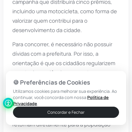
campanha que distribuirá cinco prêmios,
incluindo uma motocicleta, como forma de
valorizar quem contribui para o
desenvolvimento da cidade.
Para concorrer, é necessário não possuir
dívidas com a prefeitura. Por isso, a
orientação é que os cidadãos regularizem
eventuais pendências e garantam a sua
🍪 Preferências de Cookies
participação no sorteio.
Utilizamos cookies para melhorar sua experiência. Ao
O IPTU é uma das principais fontes de
continuar, você concorda com nossa
Política de
Privacidade
.
investimento do município. Segundo a
Concordar e Fechar
prefeitura, os recursos arrecadados
retornam diretamente para a população