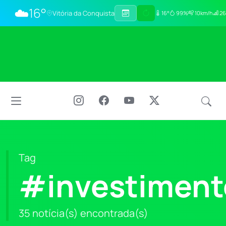
☁️
16°
Vitória da Conquista
16°
99%
10km/h
26
Tag
#investiment
35 notícia(s) encontrada(s)