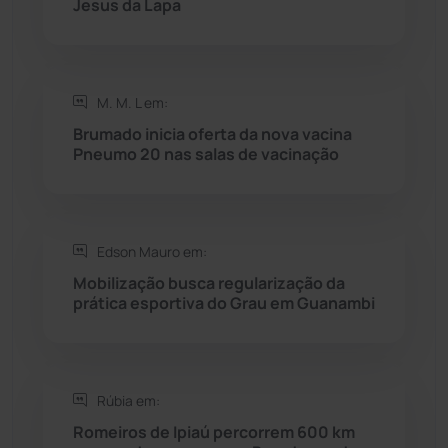
Jesus da Lapa
Saúde
(2429)
M. M. L em:
Seabra
(51)
Brumado inicia oferta da nova vacina
Pneumo 20 nas salas de vacinação
Sebastião Laranjeiras
(96)
Sítio do Mato
(42)
Edson Mauro em:
Sudoeste Baiano
(1530)
Mobilização busca regularização da
prática esportiva do Grau em Guanambi
Tanhaçu
(427)
Tanque Novo
(126)
Rúbia em:
Romeiros de Ipiaú percorrem 600 km
Tecnologia
(12)