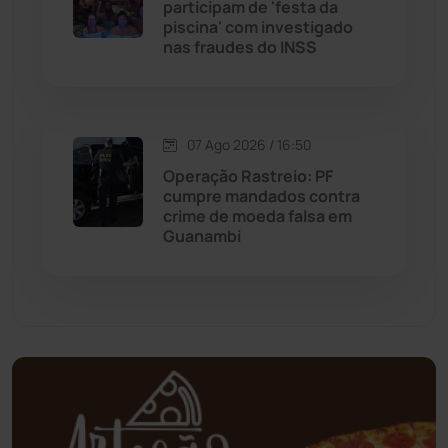
participam de 'festa da
Mortugaba
(31)
piscina' com investigado
nas fraudes do INSS
Mundo
(438)
Oliveira dos Brejinhos
(67)
07 Ago 2026 / 16:50
Palmas de Monte Alto
(264)
Operação Rastreio: PF
cumpre mandados contra
crime de moeda falsa em
Paramirim
(342)
Guanambi
Pindaí
(103)
Piripá
(90)
Planalto
(59)