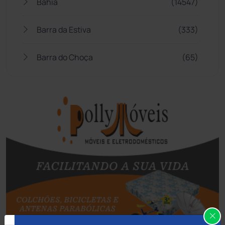
Bahia
(14547)
Barra da Estiva
(333)
Barra do Choça
(65)
Belo Campo
(57)
Bom Jesus da Lapa
(510)
Boquira
(152)
Botuporã
(73)
Brasil
(7681)
Brumado
(31964)