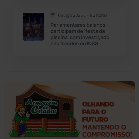
Esportes
(522)
09 Ago 2026 / Há 2 horas
Parlamentares baianos
Eventos
(24)
participam de 'festa da
piscina' com investigado
nas fraudes do INSS
Feira da Mata
(23)
Guajeru
(130)
Guanambi
(3502)
Ibiassucê
(168)
Ibicoara
(221)
Ibipitanga
(116)