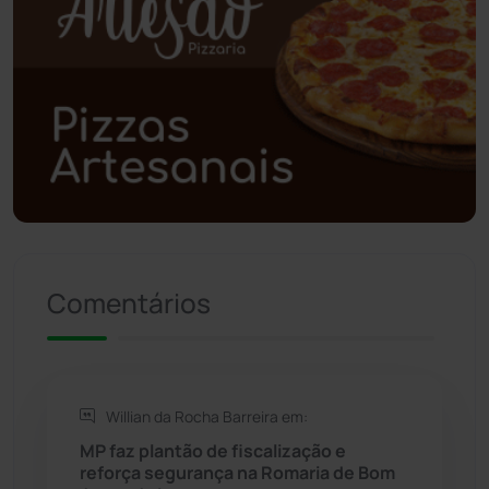
Poções
(182)
Polícia Civil
(59)
Polícia Militar
(27)
Política
(03)
Presidente Jânio Qu...
(125)
Comentários
Riacho de Santana
(309)
Rio de Contas
(411)
Willian da Rocha Barreira em:
Rio do Antônio
(203)
MP faz plantão de fiscalização e
reforça segurança na Romaria de Bom
Rio do Pires
(98)