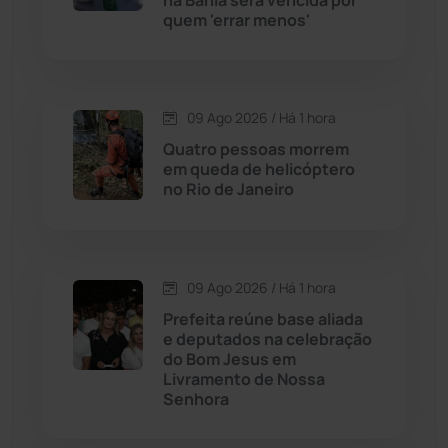
na Bahia será vencida por
quem 'errar menos'
Chapada Diamantina
(430)
Condeúba
(133)
09 Ago 2026 / Há 1 hora
Quatro pessoas morrem
Contendas do Sincorá
(79)
em queda de helicóptero
no Rio de Janeiro
Cordeiros
(49)
Dom Basílio
(391)
09 Ago 2026 / Há 1 hora
Economia
(1236)
Prefeita reúne base aliada
e deputados na celebração
do Bom Jesus em
Educação
(232)
Livramento de Nossa
Senhora
Érico Cardoso
(82)