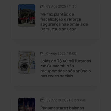
Lagoa Real
(182)
08 Ago 2026 / 11:30
MP faz plantão de
Licínio de Almeida
(118)
fiscalização e reforça
segurança na Romaria de
Bom Jesus da Lapa
Livramento de Nossa...
(1339)
Macaúbas
(715)
07 Ago 2026 / 11:00
Maetinga
(101)
Joias de R$ 40 mil furtadas
em Guanambi são
recuperadas após anúncio
Malhada
(82)
nas redes sociais
Malhada de Pedras
(508)
Matina
(71)
09 Ago 2026 / Há 2 horas
Parlamentares baianos