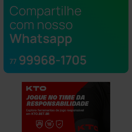
Compartilhe
com nosso
Whatsapp
99968-1705
77