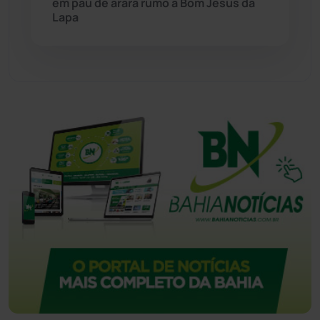
em pau de arara rumo a Bom Jesus da
Lapa
Urandi
(157)
Vitória da Conquista
(2516)