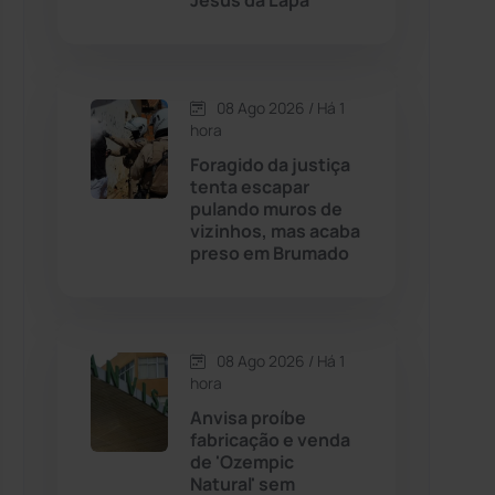
Jesus da Lapa
Contendas do Sincorá
(79)
08 Ago 2026 / Há 1
Cordeiros
(49)
hora
Foragido da justiça
Dom Basílio
(391)
tenta escapar
pulando muros de
vizinhos, mas acaba
Economia
(1235)
preso em Brumado
Educação
(232)
Érico Cardoso
(82)
08 Ago 2026 / Há 1
hora
Anvisa proíbe
Esportes
(522)
fabricação e venda
de 'Ozempic
Eventos
(24)
Natural' sem