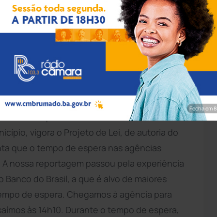
do a população com o tempo prolongado de espera. (Foto: Lay
mado Notícias).
Fecha em 7
um assunto que tem sido bastante debatido na
ípio, vigora o Projeto de Lei, de autoria do
onta que o tempo de espera nas agências
. A nossa reportagem passou pela experiência
o Banco do Brasil, a que é alvo de maiores
tempo de espera. Chegamos à agência para
 saímos às 14h10. Durante o tempo de espera,