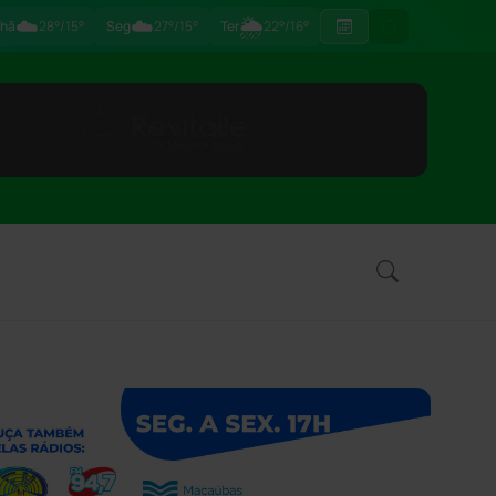
☁️
☁️
🌦
hã
28°/15°
Seg
27°/15°
Ter
22°/16°