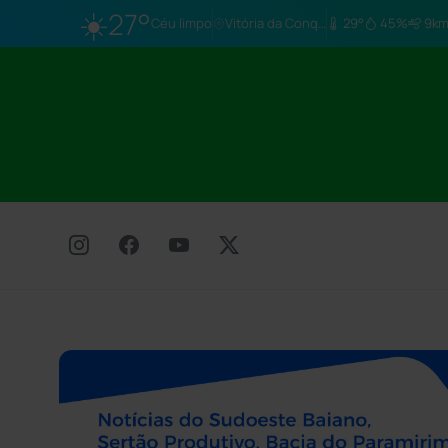
☀️
27°
Céu limpo
Vitória da Conq…
29°
45%
9km