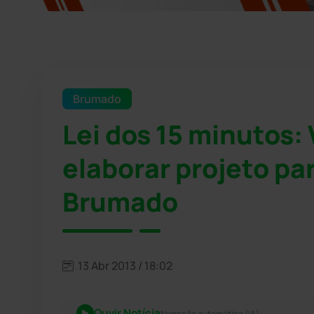
Brumado
Lei dos 15 minutos:
elaborar projeto pa
Brumado
13 Abr 2013 / 18:02
Ouvir Notícia
Narração automática (IA)