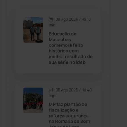
Caetanos
(47)
Caetité
(1504)
08 Ago 2026 / Há 10
min
Candiba
(157)
Educação de
Macaúbas
comemora feito
Cândido Sales
(121)
histórico com
melhor resultado de
sua série no Ideb
Caraíbas
(103)
Carinhanha
(300)
08 Ago 2026 / Há 40
Caturama
(65)
min
MP faz plantão de
fiscalização e
Chapada Diamantina
(430)
reforça segurança
na Romaria de Bom
Condeúba
(133)