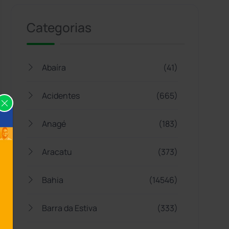
Categorias
Abaíra
(41)
Acidentes
(665)
Anagé
(183)
Aracatu
(373)
Bahia
(14546)
Barra da Estiva
(333)