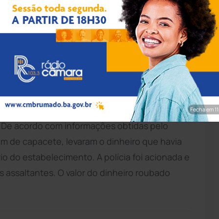
entes, levando todo o dinheiro que havia nos caixas e uma
y Amorim/Brumado Notícias).
esta terça-feira (09), três homens armados
rcadinho, que fica localizado na Rua Sargento
Fecha em 10
. De acordo com informações obtidas pelo
am de capacete, levaram o dinheiro que havia
io do estabelecimento. A polícia foi acionada e
s assaltantes. O valor do dinheiro roubado