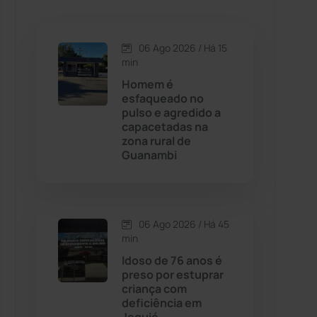
Caetanos
(47)
Caetité
(1504)
06 Ago 2026 / Há 15
min
Candiba
(157)
Homem é
esfaqueado no
pulso e agredido a
Cândido Sales
(120)
capacetadas na
zona rural de
Guanambi
Caraíbas
(103)
Carinhanha
(299)
06 Ago 2026 / Há 45
Caturama
(65)
min
Idoso de 76 anos é
preso por estuprar
Chapada Diamantina
(430)
criança com
deficiência em
Condeúba
(133)