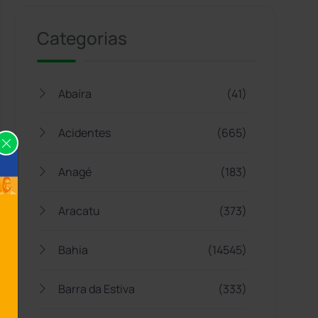
Categorias
Abaíra
(41)
Acidentes
(665)
Anagé
(183)
Aracatu
(373)
Bahia
(14545)
Barra da Estiva
(333)