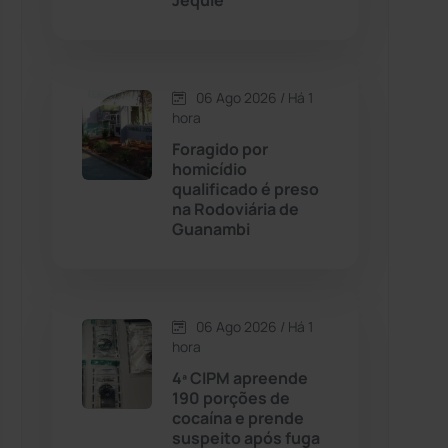
Jequié
Contendas do Sincorá
(79)
06 Ago 2026 / Há 1
Cordeiros
(49)
hora
Foragido por
Dom Basílio
(391)
homicídio
qualificado é preso
na Rodoviária de
Economia
(1235)
Guanambi
Educação
(232)
Érico Cardoso
(82)
06 Ago 2026 / Há 1
hora
4ª CIPM apreende
Esportes
(522)
190 porções de
cocaína e prende
Eventos
(24)
suspeito após fuga