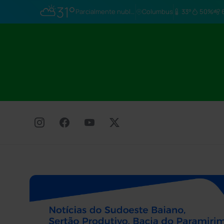
⛅
31°
Parcialmente nublado
Columbus
33°
50%