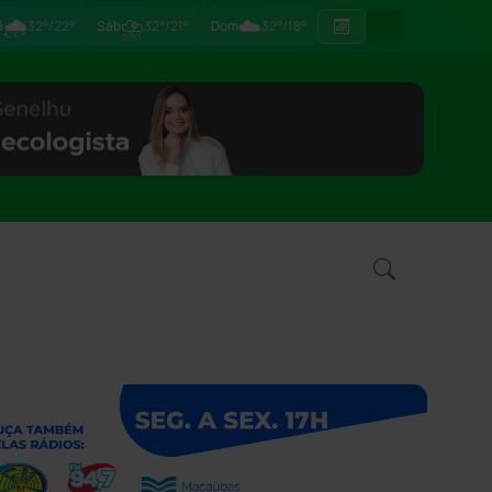
🌧
⛈
☁️
ã
32°/22°
Sáb
32°/21°
Dom
32°/18°