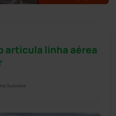
 articula linha aérea
r
chei Sudoeste