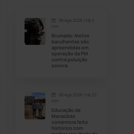
Caetanos
(47)
Caetité
(1504)
08 Ago 2026 / Há 2
min
Candiba
(157)
Brumado: Motos
barulhentas são
apreendidas em
Cândido Sales
(121)
operação da PM
contra poluição
sonora
Caraíbas
(103)
Carinhanha
(300)
08 Ago 2026 / Há 32
Caturama
(65)
min
Educação de
Macaúbas
Chapada Diamantina
(430)
comemora feito
histórico com
Condeúba
(133)