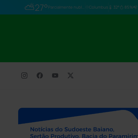
⛅
27°
Parcialmente nublado
Columbus
32°
85%