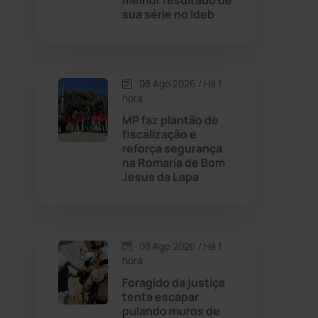
melhor resultado de
sua série no Ideb
Contendas do Sincorá
(79)
Cordeiros
(49)
08 Ago 2026 / Há 1
hora
Dom Basílio
(391)
MP faz plantão de
fiscalização e
reforça segurança
Economia
(1235)
na Romaria de Bom
Jesus da Lapa
Educação
(232)
Érico Cardoso
(82)
08 Ago 2026 / Há 1
hora
Esportes
(522)
Foragido da justiça
tenta escapar
Eventos
(24)
pulando muros de