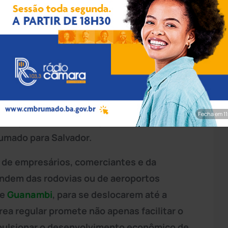
rim/Achei Sudoeste
ortante para encurtar as distâncias com o
Bahia
. O prefeito da cidade, Fabrício
s estratégicas com o Governo do Estado e com
purou o site Achei Sudoeste, o objetivo
Fecha em 9
unicípio na rota da aviação estadual,
rumado para Salvador.
a de empresários, comerciantes e da
endem das rodovias ou de aeroportos
e
Guanambi
, para se deslocarem até a
rea regular promete não apenas facilitar o
pulsionar o desenvolvimento econômico de