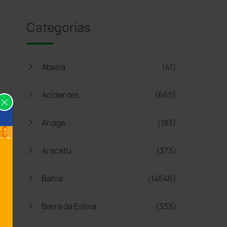
Categorias
Abaíra
(41)
Acidentes
(665)
Anagé
(183)
Aracatu
(373)
Bahia
(14546)
Barra da Estiva
(333)