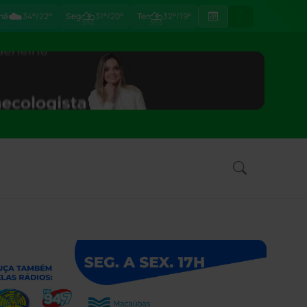
☁️
⛈
⛈
hã
34°/22°
Seg
31°/20°
Ter
32°/19°