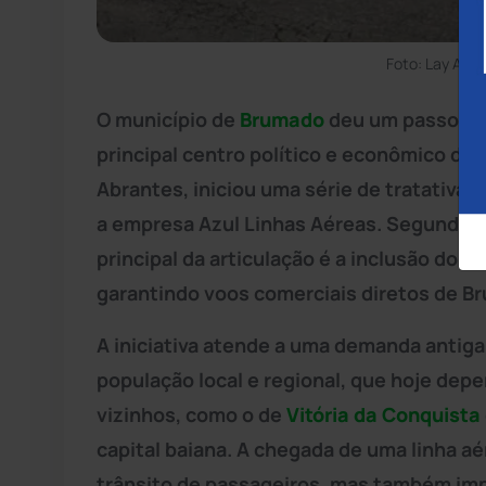
Foto: Lay Amo
O município de
Brumado
deu um passo imp
principal centro político e econômico da
Abrantes, iniciou uma série de tratativa
a empresa Azul Linhas Aéreas. Segundo a
principal da articulação é a inclusão do m
garantindo voos comerciais diretos de B
A iniciativa atende a uma demanda antig
população local e regional, que hoje dep
vizinhos, como o de
Vitória da Conquista
capital baiana. A chegada de uma linha aé
trânsito de passageiros, mas também im