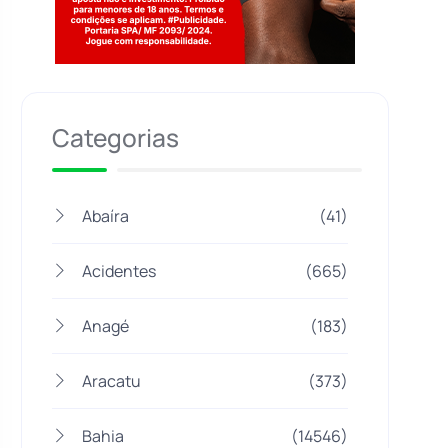
Jogue com responsabilidade. 18+
Categorias
Abaíra
(41)
Acidentes
(665)
Anagé
(183)
Aracatu
(373)
Bahia
(14546)