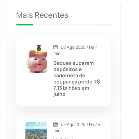
Caculé
(697)
Mais Recentes
Caetanos
(47)
Caetité
(1504)
08 Ago 2026 / Há 4
min
Candiba
(157)
Saques superam
depósitos e
caderneta de
Cândido Sales
(121)
poupança perde R$
7,15 bilhões em
julho
Caraíbas
(103)
Carinhanha
(300)
08 Ago 2026 / Há 34
Caturama
(65)
min