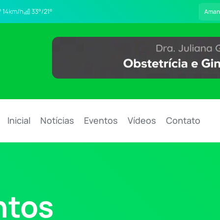
14km/h
33°/21°
Aman
Inicial
Notícias
Eventos
Vídeos
Contato
ntos