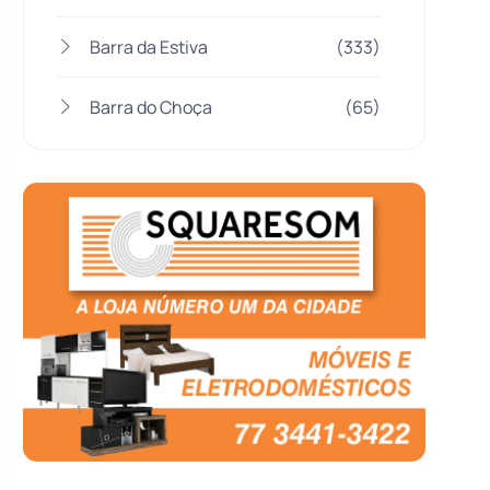
Barra da Estiva
(333)
Barra do Choça
(65)
Belo Campo
(57)
Bom Jesus da Lapa
(509)
Boquira
(152)
Botuporã
(72)
Brasil
(7680)
Brumado
(31960)