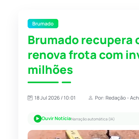
Brumado
Brumado recupera 
renova frota com in
milhões
18 Jul 2026 / 10:01
Por: Redação - Ac
Ouvir Notícia
Narração automática (IA)