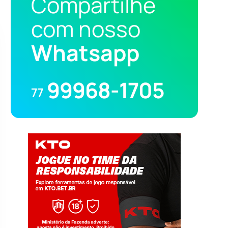
Compartilhe
com nosso
Whatsapp
99968-1705
77