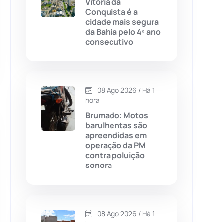
Vitória da
Conquista é a
Chapada Diamantina
(430)
cidade mais segura
da Bahia pelo 4º ano
Condeúba
(133)
consecutivo
Contendas do Sincorá
(79)
08 Ago 2026 / Há 1
Cordeiros
(49)
hora
Brumado: Motos
Dom Basílio
(391)
barulhentas são
apreendidas em
operação da PM
Economia
(1236)
contra poluição
sonora
Educação
(232)
Érico Cardoso
(82)
08 Ago 2026 / Há 1