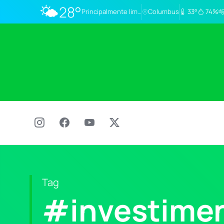
🌤️
28°
Principalmente limpo
Columbus
33°
74%
Tag
#investime