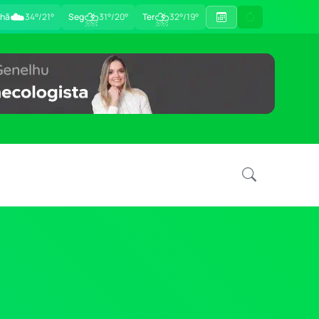
☁️
⛈
⛈
hã
34°/21°
Seg
31°/20°
Ter
32°/19°