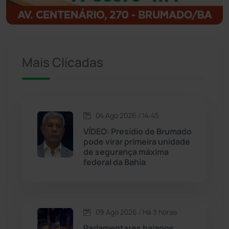
Ibitiara
(33)
Igaporã
(218)
Mais Clicadas
Ituaçu
(256)
Iuiu
(173)
04 Ago 2026 / 14:45
Jacaraci
(97)
VÍDEO: Presídio de Brumado
pode virar primeira unidade
de segurança máxima
Jequié
(314)
federal da Bahia
Jussiape
(98)
Justiça
(1471)
09 Ago 2026 / Há 3 horas
Parlamentares baianos