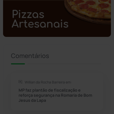
Poções
(182)
Polícia Civil
(59)
Polícia Militar
(27)
Política
(03)
Comentários
Presidente Jânio Qu...
(125)
Riacho de Santana
(309)
Willian da Rocha Barreira em:
Rio de Contas
(411)
MP faz plantão de fiscalização e
reforça segurança na Romaria de Bom
Rio do Antônio
(203)
Jesus da Lapa
Rio do Pires
(98)