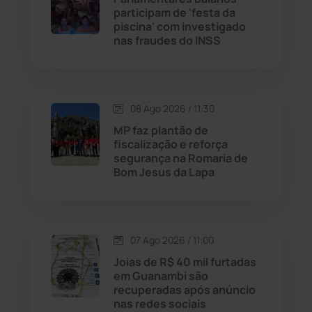
Lagoa Real
(182)
participam de 'festa da
piscina' com investigado
nas fraudes do INSS
Licínio de Almeida
(118)
Livramento de Nossa...
(1339)
08 Ago 2026 / 11:30
Macaúbas
(715)
MP faz plantão de
fiscalização e reforça
segurança na Romaria de
Maetinga
(101)
Bom Jesus da Lapa
Malhada
(82)
07 Ago 2026 / 11:00
Malhada de Pedras
(508)
Joias de R$ 40 mil furtadas
em Guanambi são
Matina
(71)
recuperadas após anúncio
nas redes sociais