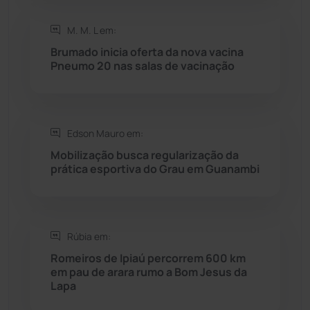
M. M. L em:
Saúde
(2430)
Brumado inicia oferta da nova vacina
Pneumo 20 nas salas de vacinação
Seabra
(51)
Sebastião Laranjeiras
(96)
Edson Mauro em:
Sítio do Mato
(42)
Mobilização busca regularização da
prática esportiva do Grau em Guanambi
Sudoeste Baiano
(1530)
Tanhaçu
(427)
Rúbia em:
Romeiros de Ipiaú percorrem 600 km
Tanque Novo
(126)
em pau de arara rumo a Bom Jesus da
Lapa
Tecnologia
(12)