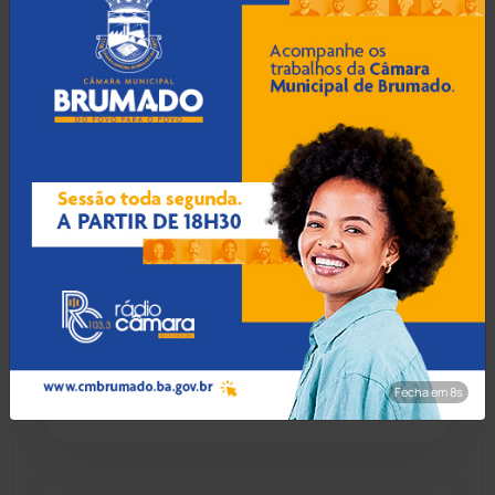
Chapada Diamantina
(430)
Condeúba
(133)
09 Ago 2026 / Há 1 hora
Pai de Lionel Messi morre
aos 68 anos na Argentina
Contendas do Sincorá
(79)
Cordeiros
(49)
Dom Basílio
(391)
09 Ago 2026 / Há 1 hora
Deputado Charles
Economia
(1236)
Fernandes diz que eleição
na Bahia será vencida por
Fecha em 7s
quem 'errar menos'
Educação
(232)
Érico Cardoso
(82)