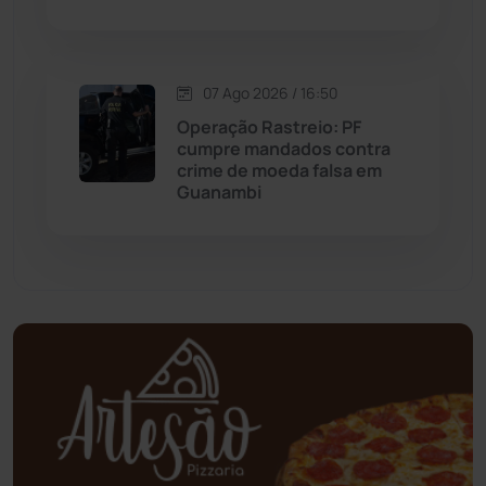
Mortugaba
(31)
Mundo
(438)
07 Ago 2026 / 16:50
Operação Rastreio: PF
Oliveira dos Brejinhos
(67)
cumpre mandados contra
crime de moeda falsa em
Palmas de Monte Alto
(264)
Guanambi
Paramirim
(342)
Pindaí
(103)
Piripá
(90)
Planalto
(59)