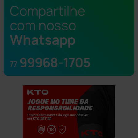
Compartilhe
com nosso
Whatsapp
99968-1705
77