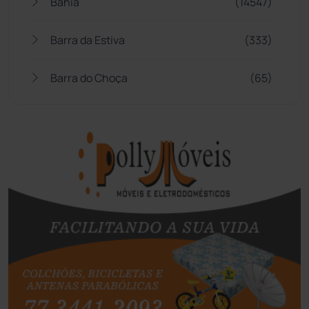
Bahia
(14547)
Barra da Estiva
(333)
Barra do Choça
(65)
Belo Campo
(57)
Bom Jesus da Lapa
(510)
Boquira
(152)
Botuporã
(73)
Brasil
(7681)
Brumado
(31964)