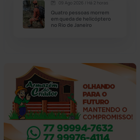
09 Ago 2026 / Há 2 horas
Esportes
(522)
Quatro pessoas morrem
em queda de helicóptero
no Rio de Janeiro
Eventos
(24)
Feira da Mata
(23)
Guajeru
(130)
Guanambi
(3502)
Ibiassucê
(168)
Ibicoara
(221)
Ibipitanga
(116)