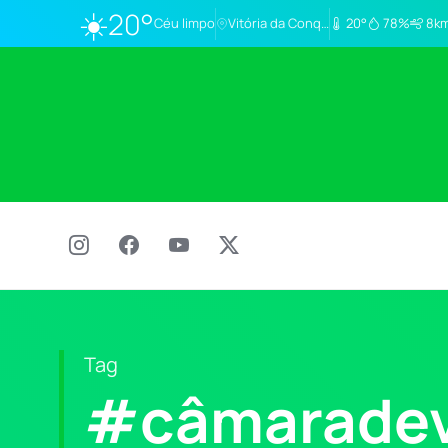
☀️
20°
Céu limpo
Vitória da Conq…
20°
78%
8km
Tag
#câmaradev