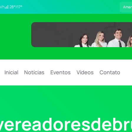
/h
28°/17°
Ama
Inicial
Notícias
Eventos
Vídeos
Contato
ereadoresdeb