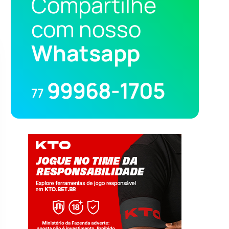
Compartilhe
com nosso
Whatsapp
99968-1705
77