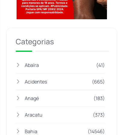
Jogue com responsabilidade. 18+
Categorias
Abaíra
(41)
Acidentes
(665)
Anagé
(183)
Aracatu
(373)
Bahia
(14546)