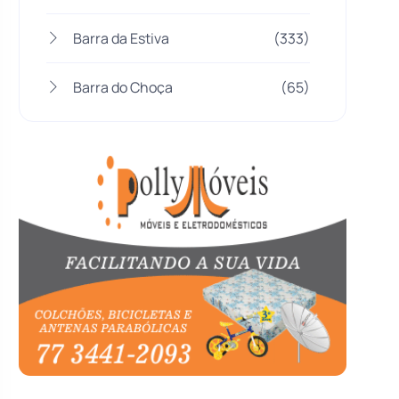
Barra da Estiva
(333)
Barra do Choça
(65)
Belo Campo
(57)
Bom Jesus da Lapa
(508)
Boquira
(152)
Botuporã
(72)
Brasil
(7680)
Brumado
(31958)