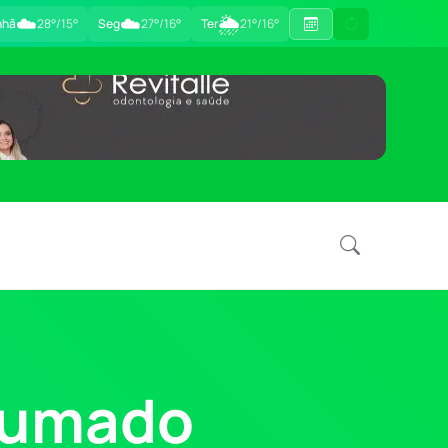
☁️
☁️
🌦
nhã
28°/15°
Seg
27°/16°
Ter
21°/16°
rumado