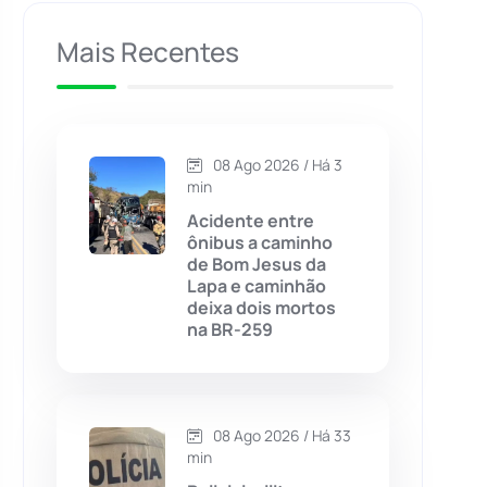
Caculé
(697)
Mais Recentes
Caetanos
(47)
Caetité
(1504)
08 Ago 2026 / Há 3
min
Candiba
(157)
Acidente entre
ônibus a caminho
de Bom Jesus da
Cândido Sales
(121)
Lapa e caminhão
deixa dois mortos
na BR-259
Caraíbas
(103)
Carinhanha
(300)
08 Ago 2026 / Há 33
Caturama
(65)
min