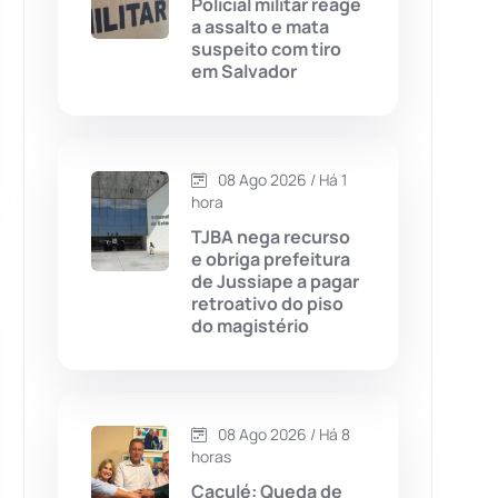
Policial militar reage
a assalto e mata
Chapada Diamantina
(430)
suspeito com tiro
em Salvador
Condeúba
(133)
Contendas do Sincorá
(79)
08 Ago 2026 / Há 1
hora
Cordeiros
(49)
TJBA nega recurso
e obriga prefeitura
Dom Basílio
(391)
de Jussiape a pagar
retroativo do piso
do magistério
Economia
(1235)
Educação
(232)
08 Ago 2026 / Há 8
Érico Cardoso
(82)
horas
Caculé: Queda de