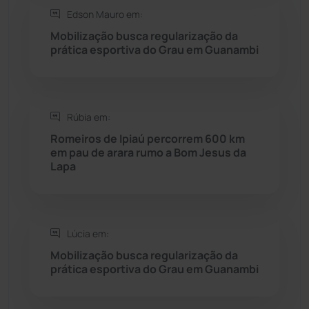
Edson Mauro em:
Saúde
(2427)
Mobilização busca regularização da
prática esportiva do Grau em Guanambi
Seabra
(50)
Sebastião Laranjeiras
(96)
Rúbia em:
Sítio do Mato
(42)
Romeiros de Ipiaú percorrem 600 km
em pau de arara rumo a Bom Jesus da
Lapa
Sudoeste Baiano
(1530)
Tanhaçu
(426)
Lúcia em:
Tanque Novo
(126)
Mobilização busca regularização da
prática esportiva do Grau em Guanambi
Tecnologia
(12)