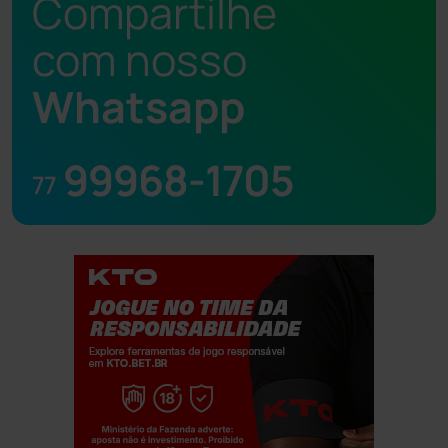
Compartilhe
com nosso
Whatsapp
99968-1705
77