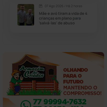
Esportes
(522)
07 Ago 2026 / Há 2 horas
Mãe e avó tiram a vida de 4
Eventos
(24)
crianças em plano para
'salvá-las' de abuso
Feira da Mata
(23)
Guajeru
(130)
Guanambi
(3496)
Ibiassucê
(167)
Ibicoara
(221)
Ibipitanga
(116)