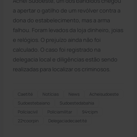
Achei Sudoeste, um dos bandidos chegou
a apertar o gatilho de um revólver contra a
dona do estabelecimento, mas a arma
falhou. Foram levados da loja dinheiro, joias
e relógios. O prejuízo ainda não foi
calculado. O caso foi registrado na
delegacia local e diligências estão sendo
realizadas para localizar os criminosos.
Caetité
Notícias
News
Acheisudoeste
Sudoestebaiano
Sudoestedabahia
Políciacivil
Políciamilitar
94ªcipm
22ªcoorpin
Delegaciadecaetité