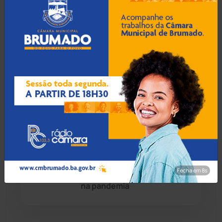
Chapada Diamantina
(430)
Condeúba
(133)
07 Ago 2026 / Há 1 hora
MP cobra prefeitura de
Contendas do Sincorá
(79)
Feira de Santana por
omissão no atendimento a
Cordeiros
(49)
jovem em vulnerabilidade
Dom Basílio
(391)
07 Ago 2026 / Há 1 hora
Economia
(1235)
Carinhanha: MP denuncia
quilombolas por pescar
Fecha em 7s
Educação
(232)
quatro peixes para comer
na pandemia
Érico Cardoso
(82)