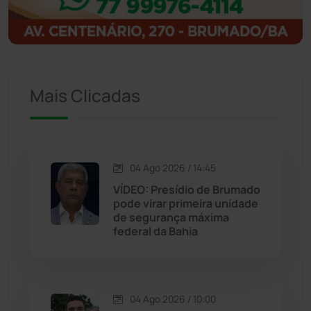
Ibitiara
(32)
Igaporã
(218)
Ituaçu
(256)
Mais Clicadas
Iuiu
(173)
Jacaraci
(97)
04 Ago 2026 / 14:45
VÍDEO: Presídio de Brumado
Jequié
(314)
pode virar primeira unidade
de segurança máxima
federal da Bahia
Jussiape
(97)
Justiça
(1468)
04 Ago 2026 / 10:00
Lagoa Real
(182)