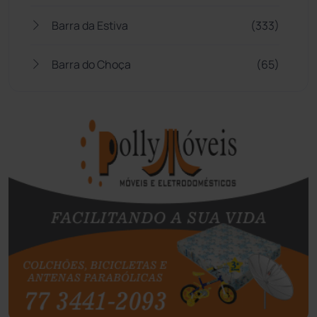
Barra da Estiva
(333)
Barra do Choça
(65)
Belo Campo
(57)
Bom Jesus da Lapa
(507)
Boquira
(152)
Botuporã
(72)
Brasil
(7680)
Brumado
(31957)