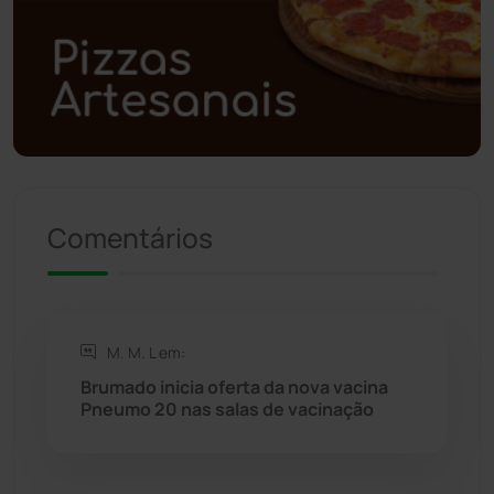
Polícia Civil
(58)
Polícia Militar
(27)
Política
(03)
Presidente Jânio Qu...
(125)
Comentários
Riacho de Santana
(309)
Rio de Contas
(410)
M. M. L em:
Brumado inicia oferta da nova vacina
Rio do Antônio
(203)
Pneumo 20 nas salas de vacinação
Rio do Pires
(98)