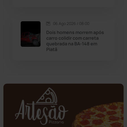
Mundo
(437)
06 Ago 2026 / 08:00
Oliveira dos Brejinhos
(67)
Dois homens morrem após
carro colidir com carreta
Palmas de Monte Alto
(260)
quebrada na BA-148 em
Piatã
Paramirim
(342)
Pindaí
(103)
Piripá
(90)
Planalto
(59)
Poções
(182)