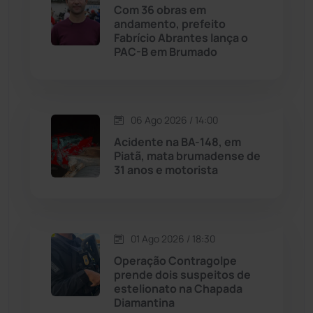
Com 36 obras em
andamento, prefeito
Licínio de Almeida
(118)
Fabrício Abrantes lança o
PAC-B em Brumado
Livramento de Nossa...
(1338)
Macaúbas
(714)
06 Ago 2026 / 14:00
Acidente na BA-148, em
Maetinga
(101)
Piatã, mata brumadense de
31 anos e motorista
Malhada
(82)
Malhada de Pedras
(508)
01 Ago 2026 / 18:30
Operação Contragolpe
Matina
(71)
prende dois suspeitos de
estelionato na Chapada
Diamantina
Mortugaba
(31)