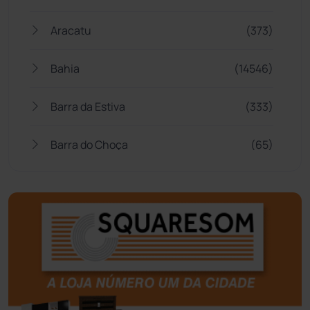
Aracatu
(373)
Bahia
(14546)
Barra da Estiva
(333)
Barra do Choça
(65)
Belo Campo
(57)
Bom Jesus da Lapa
(510)
Boquira
(152)
Botuporã
(73)