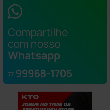
Compartilhe
com nosso
Whatsapp
99968-1705
77