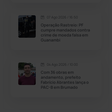
Matina
(71)
07 Ago 2026 / 16:50
Operação Rastreio: PF
Mortugaba
(31)
cumpre mandados contra
crime de moeda falsa em
Guanambi
Mundo
(437)
Oliveira dos Brejinhos
(67)
04 Ago 2026 / 10:00
Palmas de Monte Alto
(263)
Com 36 obras em
andamento, prefeito
Paramirim
(342)
Fabrício Abrantes lança o
PAC-B em Brumado
Pindaí
(103)
Piripá
(90)