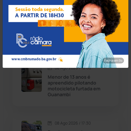
Carinhanha
(300)
08 Ago 2026 / 18:30
Botuporã alcança melhor
Caturama
(65)
desempenho no Ensino
Médio da Bahia no Ideb
2025
Chapada Diamantina
(430)
Condeúba
(133)
Fecha em 8s
08 Ago 2026 / 18:00
Contendas do Sincorá
(79)
Menor de 13 anos é
apreendido pilotando
Cordeiros
(49)
motocicleta furtada em
Guanambi
Dom Basílio
(391)
Economia
(1236)
08 Ago 2026 / 17:30