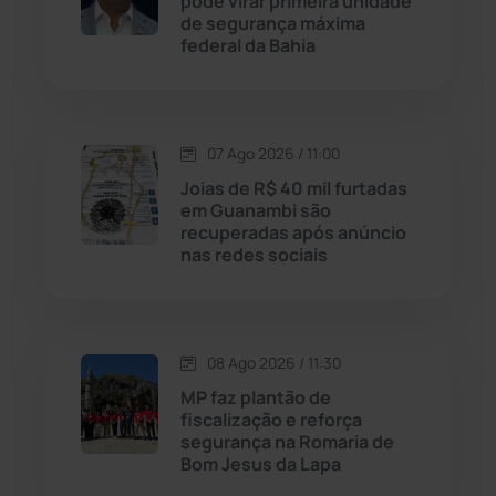
pode virar primeira unidade
Jussiape
(98)
de segurança máxima
federal da Bahia
Justiça
(1470)
Lagoa Real
(182)
07 Ago 2026 / 11:00
Licínio de Almeida
(118)
Joias de R$ 40 mil furtadas
em Guanambi são
recuperadas após anúncio
Livramento de Nossa...
(1338)
nas redes sociais
Macaúbas
(715)
08 Ago 2026 / 11:30
Maetinga
(101)
MP faz plantão de
fiscalização e reforça
Malhada
(82)
segurança na Romaria de
Bom Jesus da Lapa
Malhada de Pedras
(508)