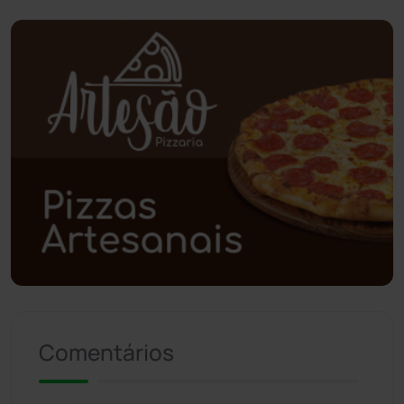
Planalto
(59)
Poções
(182)
Polícia Civil
(59)
Polícia Militar
(27)
Política
(03)
Presidente Jânio Qu...
(125)
Riacho de Santana
(309)
Comentários
Rio de Contas
(411)