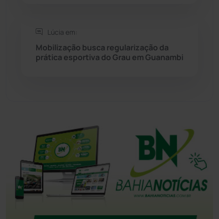
Tanque Novo
(126)
Lúcia em:
Tecnologia
(12)
Mobilização busca regularização da
prática esportiva do Grau em Guanambi
Urandi
(157)
Vitória da Conquista
(2516)