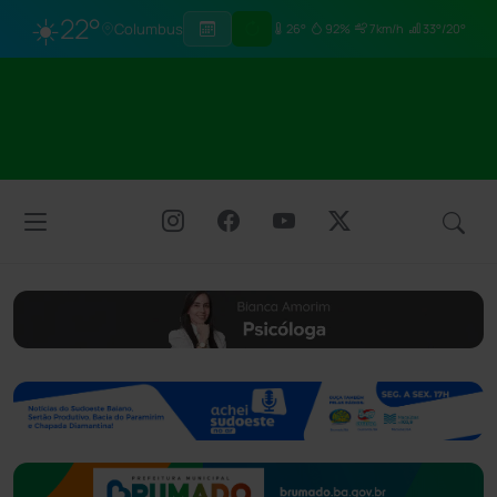
☀️
22°
Columbus
26°
92%
7km/h
33°/20°