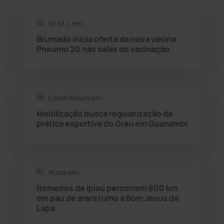
Rio do Antônio
(203)
M. M. L em:
Brumado inicia oferta da nova vacina
Rio do Pires
(98)
Pneumo 20 nas salas de vacinação
Saúde
(2429)
Edson Mauro em:
Seabra
(51)
Mobilização busca regularização da
prática esportiva do Grau em Guanambi
Sebastião Laranjeiras
(96)
Sítio do Mato
(42)
Rúbia em:
Sudoeste Baiano
(1530)
Romeiros de Ipiaú percorrem 600 km
em pau de arara rumo a Bom Jesus da
Lapa
Tanhaçu
(426)