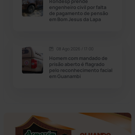
Rondesp prende
Educação
(232)
engenheiro civil por falta
de pagamento de pensão
em Bom Jesus da Lapa
Érico Cardoso
(82)
Esportes
(522)
08 Ago 2026 / 17:00
Eventos
(24)
Homem com mandado de
prisão aberto é flagrado
pelo reconhecimento facial
Feira da Mata
(23)
em Guanambi
Guajeru
(130)
Guanambi
(3501)
Ibiassucê
(168)