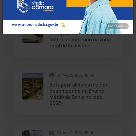
Caetité
(1504)
09 Ago 2026 / Há 3 horas
Candiba
(157)
Fecha em 8s
Corpo de lavrador
desaparecido há quase um
Cândido Sales
(121)
mês é encontrado na zona
rural de Ibiassucê
Caraíbas
(103)
Carinhanha
(300)
08 Ago 2026 / 18:30
Botuporã alcança melhor
Caturama
(65)
desempenho no Ensino
Médio da Bahia no Ideb
2025
Chapada Diamantina
(430)
Condeúba
(133)
08 Ago 2026 / 18:00