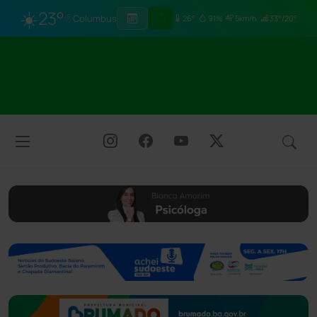
☀️
23°
Columbus
26°
91%
5km/h
33°/20°