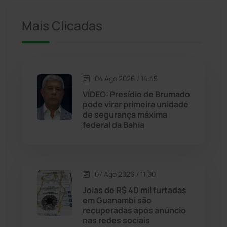
Iuiu
(173)
Mais Clicadas
Jacaraci
(97)
Jequié
(314)
04 Ago 2026 / 14:45
VÍDEO: Presídio de Brumado
pode virar primeira unidade
Jussiape
(98)
de segurança máxima
federal da Bahia
Justiça
(1470)
Lagoa Real
(182)
07 Ago 2026 / 11:00
Licínio de Almeida
(118)
Joias de R$ 40 mil furtadas
em Guanambi são
recuperadas após anúncio
Livramento de Nossa...
(1338)
nas redes sociais