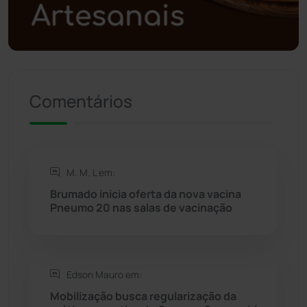
Política
(03)
Presidente Jânio Qu...
(125)
Riacho de Santana
(309)
Comentários
Rio de Contas
(411)
Rio do Antônio
(203)
M. M. L em:
Brumado inicia oferta da nova vacina
Rio do Pires
(98)
Pneumo 20 nas salas de vacinação
Saúde
(2429)
Edson Mauro em:
Seabra
(51)
Mobilização busca regularização da