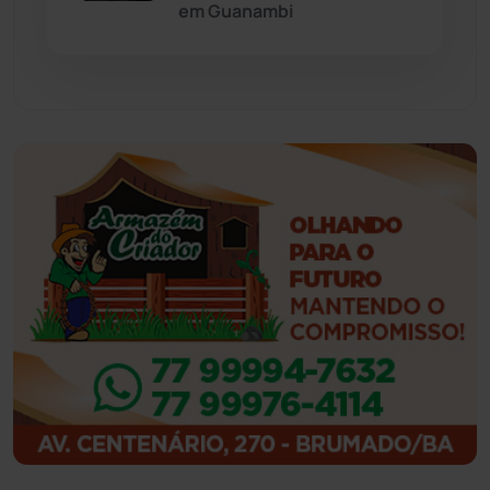
em Guanambi
Guajeru
(130)
Guanambi
(3501)
Ibiassucê
(168)
Ibicoara
(221)
Ibipitanga
(116)
Ibitiara
(32)
Igaporã
(218)
Ituaçu
(256)