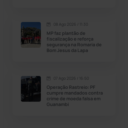
Macaúbas
(715)
08 Ago 2026 / 11:30
Maetinga
(101)
MP faz plantão de
fiscalização e reforça
Malhada
(82)
segurança na Romaria de
Bom Jesus da Lapa
Malhada de Pedras
(508)
Matina
(71)
07 Ago 2026 / 16:50
Operação Rastreio: PF
Mortugaba
(31)
cumpre mandados contra
crime de moeda falsa em
Guanambi
Mundo
(437)
Oliveira dos Brejinhos
(67)