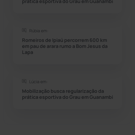
prática esportiva do Grau em Guanambi
Sebastião Laranjeiras
(96)
Sítio do Mato
(42)
Rúbia em:
Sudoeste Baiano
(1530)
Romeiros de Ipiaú percorrem 600 km
em pau de arara rumo a Bom Jesus da
Lapa
Tanhaçu
(426)
Tanque Novo
(126)
Lúcia em:
Tecnologia
(12)
Mobilização busca regularização da
prática esportiva do Grau em Guanambi
Urandi
(157)
Vitória da Conquista
(2516)