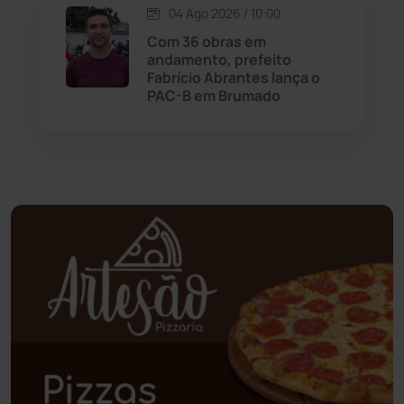
04 Ago 2026 / 10:00
Palmas de Monte Alto
(263)
Com 36 obras em
andamento, prefeito
Paramirim
(342)
Fabrício Abrantes lança o
PAC-B em Brumado
Pindaí
(103)
Piripá
(90)
Planalto
(59)
Poções
(182)
Polícia Civil
(59)
Polícia Militar
(27)