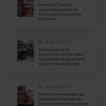
Contendas do Sincorá
(79)
Menor de 13 anos é
apreendido pilotando
Cordeiros
(49)
motocicleta furtada em
Guanambi
Dom Basílio
(391)
Economia
(1236)
08 Ago 2026 / 17:30
Rondesp prende
Educação
(232)
engenheiro civil por falta
de pagamento de pensão
em Bom Jesus da Lapa
Érico Cardoso
(82)
Esportes
(522)
08 Ago 2026 / 17:00
Eventos
(24)
Homem com mandado de
prisão aberto é flagrado
pelo reconhecimento facial
Feira da Mata
(23)