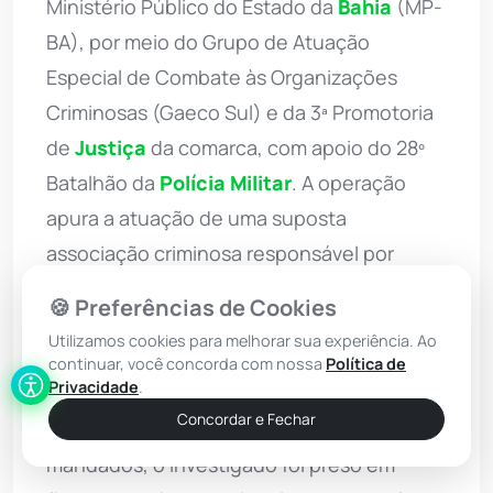
Ministério Público do Estado da
Bahia
(MP-
BA), por meio do Grupo de Atuação
Especial de Combate às Organizações
Criminosas (Gaeco Sul) e da 3ª Promotoria
de
Justiça
da comarca, com apoio do 28º
Batalhão da
Polícia Militar
. A operação
apura a atuação de uma suposta
associação criminosa responsável por
desviar recursos públicos destinados à
🍪 Preferências de Cookies
gestão do Hospital Geral de Eunápolis
Utilizamos cookies para melhorar sua experiência. Ao
(HGE). Os mandados foram expedidos pelo
continuar, você concorda com nossa
Política de
Privacidade
.
Juízo da Vara Criminal da Comarca de
Concordar e Fechar
Eunápolis. Durante o cumprimento dos
mandados, o investigado foi preso em