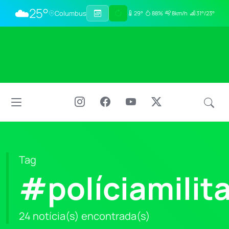
☁️
25°
Columbus
29°
88%
8km/h
31°/23°
Tag
#políciamilit
24 notícia(s) encontrada(s)