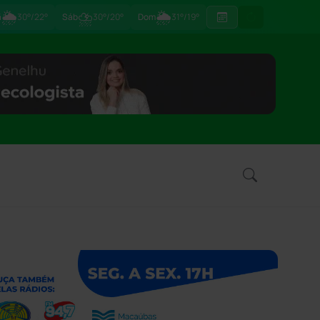
🌦
⛈
🌦
ã
30°/22°
Sáb
30°/20°
Dom
31°/19°