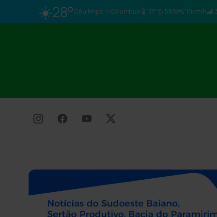
☀️
28°
Céu limpo
Columbus
31°
58%
10km/h
3