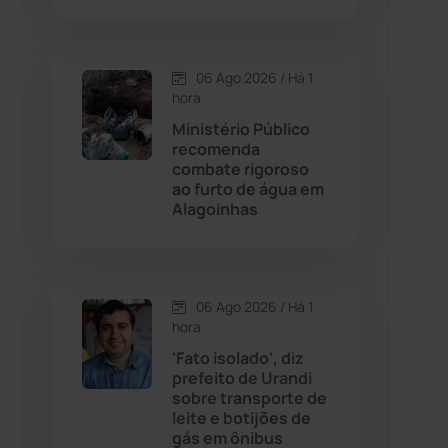
Contendas do Sincorá
(79)
06 Ago 2026 / Há 1
hora
Cordeiros
(49)
Ministério Público
recomenda
Dom Basílio
(391)
combate rigoroso
ao furto de água em
Alagoinhas
Economia
(1235)
Educação
(232)
06 Ago 2026 / Há 1
Érico Cardoso
(82)
hora
'Fato isolado', diz
prefeito de Urandi
Esportes
(522)
sobre transporte de
leite e botijões de
Eventos
(24)
gás em ônibus