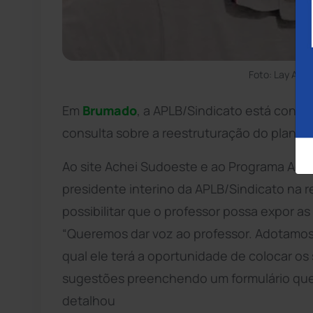
Foto: Lay Amo
Em
Brumado
, a APLB/Sindicato está convo
consulta sobre a reestruturação do plano d
Ao site Achei Sudoeste e ao Programa Ache
presidente interino da APLB/Sindicato na r
possibilitar que o professor possa expor a
“Queremos dar voz ao professor. Adotamos 
qual ele terá a oportunidade de colocar os
sugestões preenchendo um formulário que 
detalhou