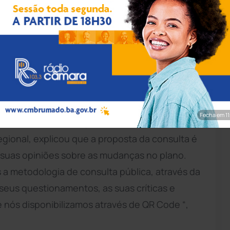
rim/Achei Sudoeste
cando os profissionais do magistério para uma
e carreira da categoria.
Fecha em 9
i Sudoeste no Ar, o professor André Luís,
egional, explicou que a proposta da consulta é
s suas opiniões sobre as mudanças no plano.
a metodologia de consulta pública, através da
 seus questionamentos, as suas críticas e
nós disponibilizamos através de QR Code “,