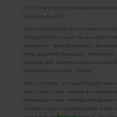
O QR Code encontra-se disponível nas esc
Instagram da APLB.
André Luís destacou que o momento é imp
categoria sobre o futuro do seu próprio tr
demorado e, segundo salientou, até exaust
plano seja reestruturado por “várias mãos”
processo feito só pela prefeitura ou pela 
participação da massa”, afirmou.
Após a consulta, com a participação de pro
setor jurídico farão a análise dos dados l
elaborada por uma comissão com as propost
“Acredito muito nessa participação e que i
a educação de
Brumado
merece”, declarou