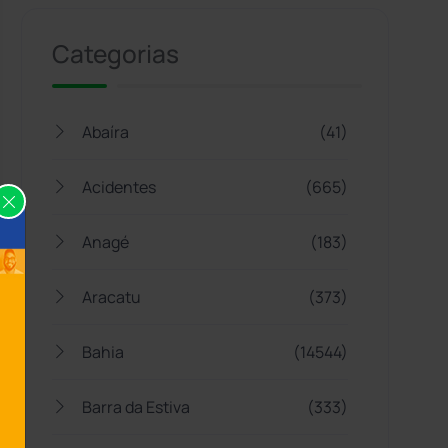
Categorias
Abaíra
(41)
Acidentes
(665)
Anagé
(183)
Aracatu
(373)
Bahia
(14544)
Barra da Estiva
(333)