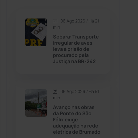
Caetanos
(47)
Caetité
(1504)
06 Ago 2026 / Há 21
min
Candiba
(157)
Sebara: Transporte
irregular de aves
leva à prisão de
Cândido Sales
(120)
procurado pela
Justiça na BR-242
Caraíbas
(103)
Carinhanha
(299)
06 Ago 2026 / Há 51
min
Caturama
(65)
Avanço nas obras
da Ponte do São
Félix exige
Chapada Diamantina
(430)
adequação na rede
elétrica de Brumado
Condeúba
(133)