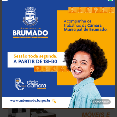
Aracatu
(373)
Bahia
(14545)
Barra da Estiva
(333)
Barra do Choça
(65)
Belo Campo
(57)
Bom Jesus da Lapa
(505)
Boquira
(152)
Fecha em 7s
Botuporã
(72)