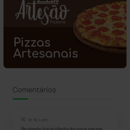
Planalto
(59)
Poções
(182)
Polícia Civil
(57)
Polícia Militar
(27)
Política
(03)
Presidente Jânio Qu...
(125)
Comentários
Riacho de Santana
(309)
Rio de Contas
(410)
M. M. L em:
Brumado inicia oferta da nova vacina