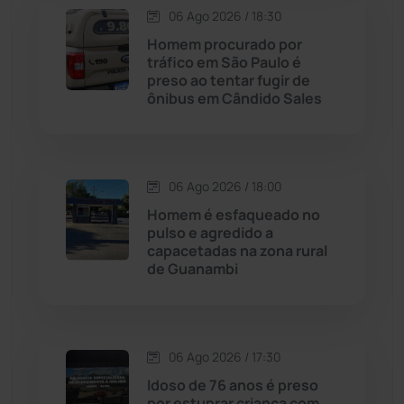
Carinhanha
(299)
06 Ago 2026 / 18:30
Homem procurado por
Caturama
(65)
tráfico em São Paulo é
preso ao tentar fugir de
ônibus em Cândido Sales
Chapada Diamantina
(430)
Condeúba
(133)
06 Ago 2026 / 18:00
Contendas do Sincorá
(79)
Homem é esfaqueado no
pulso e agredido a
Cordeiros
(49)
capacetadas na zona rural
de Guanambi
Dom Basílio
(391)
Economia
(1235)
06 Ago 2026 / 17:30
Idoso de 76 anos é preso
Educação
(232)
por estuprar criança com