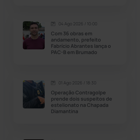
Justiça
(1466)
04 Ago 2026 / 10:00
Lagoa Real
(182)
Com 36 obras em
andamento, prefeito
Licínio de Almeida
(118)
Fabrício Abrantes lança o
PAC-B em Brumado
Livramento de Nossa...
(1338)
Macaúbas
(713)
01 Ago 2026 / 18:30
Operação Contragolpe
Maetinga
(101)
prende dois suspeitos de
estelionato na Chapada
Diamantina
Malhada
(82)
Malhada de Pedras
(507)