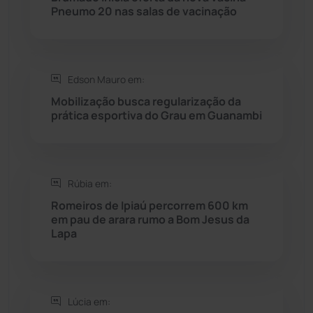
Rio do Antônio
(203)
Pneumo 20 nas salas de vacinação
Rio do Pires
(98)
Edson Mauro em:
Saúde
(2427)
Mobilização busca regularização da
prática esportiva do Grau em Guanambi
Seabra
(50)
Sebastião Laranjeiras
(96)
Rúbia em:
Sítio do Mato
(42)
Romeiros de Ipiaú percorrem 600 km
em pau de arara rumo a Bom Jesus da
Lapa
Sudoeste Baiano
(1530)
Tanhaçu
(426)
Lúcia em: