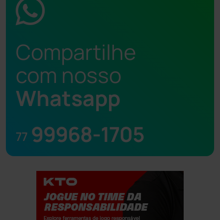
Compartilhe
com nosso
Whatsapp
99968-1705
77