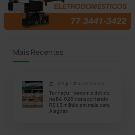
Brasil
(7679)
Brumado
(31955)
Caculé
(696)
Mais Recentes
Caetanos
(47)
Caetité
(1504)
07 Ago 2026 / Há 4 horas
Candiba
(157)
Tanhaçu: Homem é detido
na BA-026 transportando
Cândido Sales
(121)
R$ 1,3 milhão em mala para
Alagoas
Caraíbas
(103)