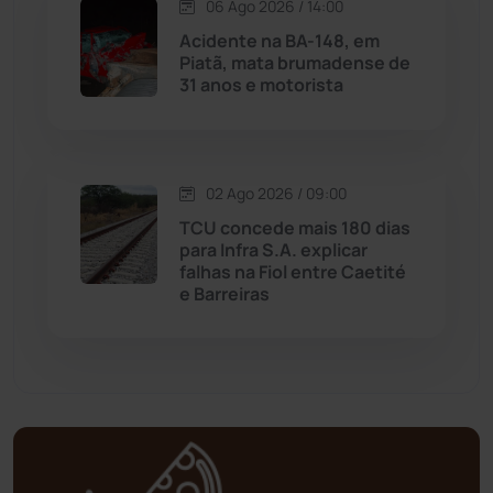
06 Ago 2026 / 14:00
Matina
(71)
Acidente na BA-148, em
Piatã, mata brumadense de
31 anos e motorista
Mortugaba
(31)
Mundo
(436)
02 Ago 2026 / 09:00
Oliveira dos Brejinhos
(67)
TCU concede mais 180 dias
para Infra S.A. explicar
Palmas de Monte Alto
(260)
falhas na Fiol entre Caetité
e Barreiras
Paramirim
(342)
Pindaí
(103)
Piripá
(90)