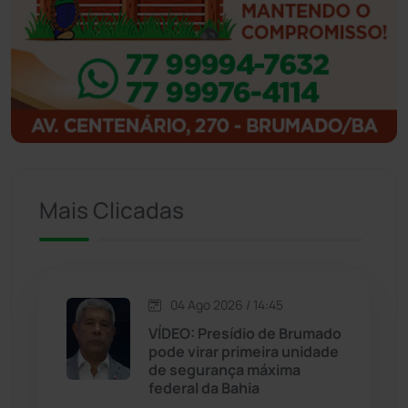
Ibipitanga
(116)
Ibitiara
(32)
Igaporã
(218)
Ituaçu
(256)
Mais Clicadas
Iuiu
(173)
Jacaraci
(97)
04 Ago 2026 / 14:45
VÍDEO: Presídio de Brumado
Jequié
(313)
pode virar primeira unidade
de segurança máxima
federal da Bahia
Jussiape
(97)