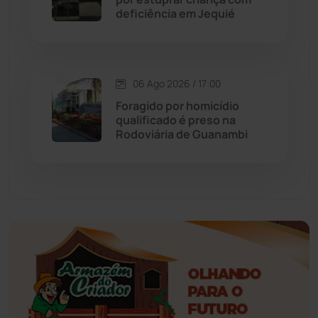
deficiência em Jequié
Érico Cardoso
(82)
Esportes
(522)
06 Ago 2026 / 17:00
Foragido por homicídio
Eventos
(24)
qualificado é preso na
Rodoviária de Guanambi
Feira da Mata
(23)
Guajeru
(130)
Guanambi
(3494)
Ibiassucê
(167)
Ibicoara
(220)