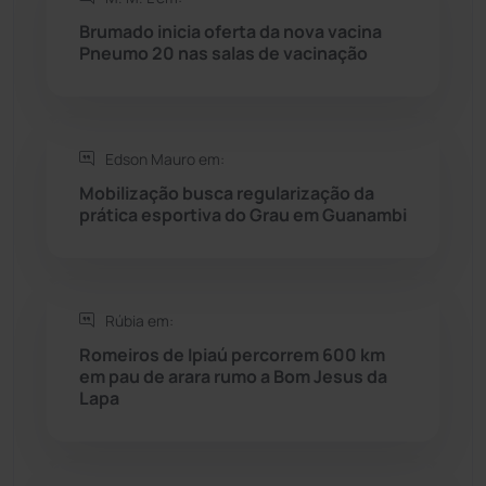
Rio do Antônio
(203)
Brumado inicia oferta da nova vacina
Pneumo 20 nas salas de vacinação
Rio do Pires
(98)
Saúde
(2427)
Edson Mauro em:
Seabra
(50)
Mobilização busca regularização da
prática esportiva do Grau em Guanambi
Sebastião Laranjeiras
(96)
Sítio do Mato
(42)
Rúbia em:
Romeiros de Ipiaú percorrem 600 km
Sudoeste Baiano
(1530)
em pau de arara rumo a Bom Jesus da
Lapa
Tanhaçu
(426)
Tanque Novo
(126)