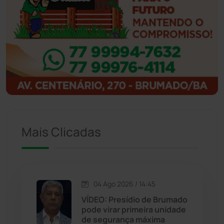
Ibipitanga
(116)
Ibitiara
(32)
Igaporã
(218)
Ituaçu
(256)
Iuiu
(173)
Mais Clicadas
Jacaraci
(97)
Jequié
(314)
04 Ago 2026 / 14:45
VÍDEO: Presídio de Brumado
pode virar primeira unidade
Jussiape
(97)
de segurança máxima