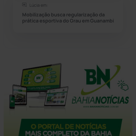
Lúcia em:
Mobilização busca regularização da
Tecnologia
(12)
prática esportiva do Grau em Guanambi
Urandi
(157)
Vitória da Conquista
(2514)