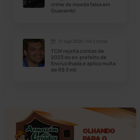
crime de moeda falsa em
Guanambi
Érico Cardoso
(82)
Esportes
(522)
07 Ago 2026 / Há 3 horas
Eventos
(24)
TCM rejeita contas de
2023 do ex-prefeito de
Encruzilhada e aplica multa
Feira da Mata
(23)
de R$ 3 mil
Guajeru
(130)
Guanambi
(3498)
Ibiassucê
(167)
Ibicoara
(221)