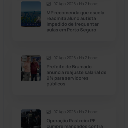
07 Ago 2026 / Há 2 horas
MP recomenda que escola
Caturama
(65)
readmita aluno autista
impedido de frequentar
aulas em Porto Seguro
Chapada Diamantina
(430)
Condeúba
(133)
07 Ago 2026 / Há 2 horas
Contendas do Sincorá
(79)
Prefeito de Brumado
anuncia reajuste salarial de
Cordeiros
(49)
9% para servidores
públicos
Dom Basílio
(391)
Economia
(1235)
07 Ago 2026 / Há 2 horas
Operação Rastreio: PF
Educação
(232)
cumpre mandados contra