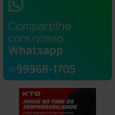
Compartilhe
com nosso
Whatsapp
99968-1705
77