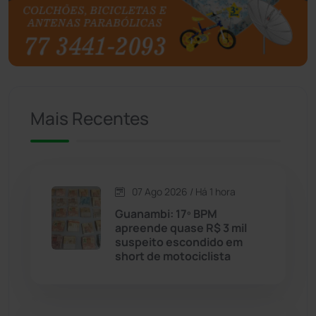
Brasil
(7680)
Brumado
(31958)
Caculé
(696)
Mais Recentes
Caetanos
(47)
Caetité
(1504)
07 Ago 2026 / Há 1 hora
Candiba
(157)
Guanambi: 17º BPM
apreende quase R$ 3 mil
Cândido Sales
(121)
suspeito escondido em
short de motociclista
Caraíbas
(103)
Carinhanha
(300)