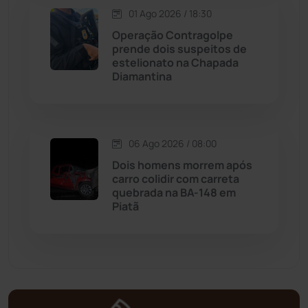
Matina
(71)
01 Ago 2026 / 18:30
Operação Contragolpe
prende dois suspeitos de
Mortugaba
(31)
estelionato na Chapada
Diamantina
Mundo
(437)
Oliveira dos Brejinhos
(67)
06 Ago 2026 / 08:00
Dois homens morrem após
Palmas de Monte Alto
(261)
carro colidir com carreta
quebrada na BA-148 em
Paramirim
(342)
Piatã
Pindaí
(103)
Piripá
(90)