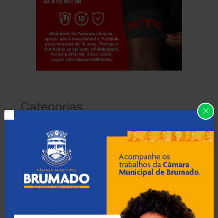
Jogue com responsabilidade. 18+
Categorias
Abaíra
(41)
Acidentes
(665)
Anagé
(183)