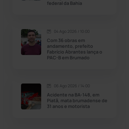
federal da Bahia
Justiça
(1470)
Lagoa Real
(182)
04 Ago 2026 / 10:00
Licínio de Almeida
(118)
Com 36 obras em
andamento, prefeito
Fabrício Abrantes lança o
Livramento de Nossa...
(1338)
PAC-B em Brumado
Macaúbas
(714)
06 Ago 2026 / 14:00
Maetinga
(101)
Acidente na BA-148, em
Piatã, mata brumadense de
Malhada
(82)
31 anos e motorista
Malhada de Pedras
(508)