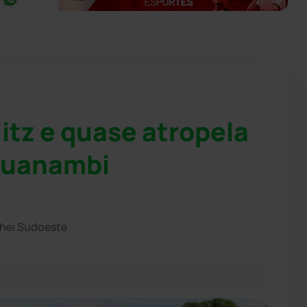
litz e quase atropela
 Guanambi
chei Sudoeste