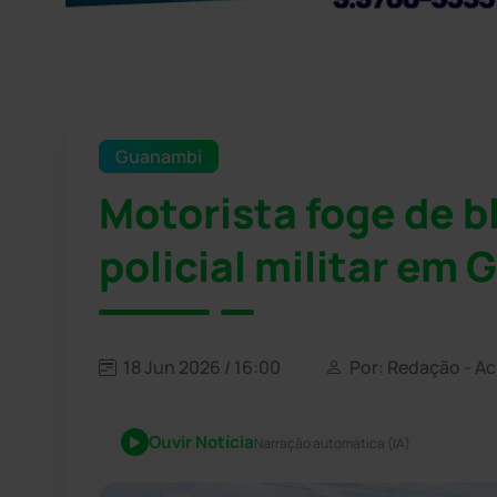
Guanambi
Motorista foge de b
policial militar em
18 Jun 2026 / 16:00
Por: Redação - A
Ouvir Notícia
Narração automática (IA)