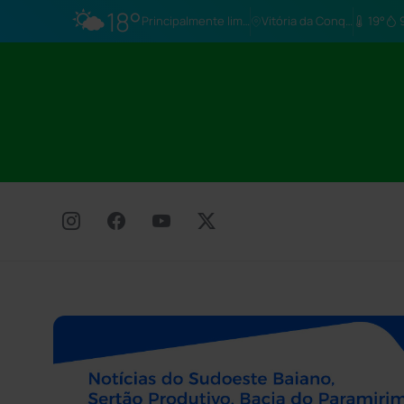
🌤️
18°
Principalmente limpo
Vitória da Conq…
19°