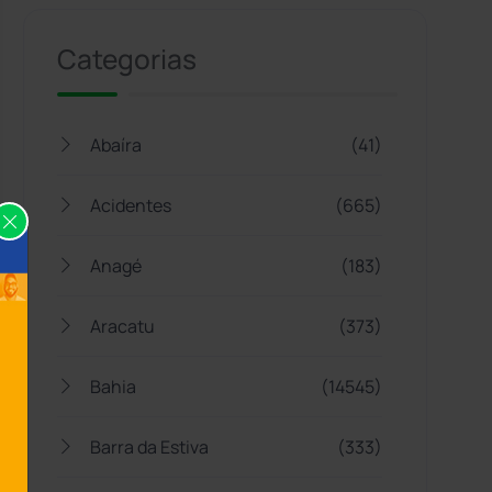
Categorias
Abaíra
(41)
Acidentes
(665)
Anagé
(183)
Aracatu
(373)
Bahia
(14545)
Barra da Estiva
(333)