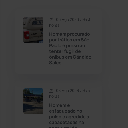
Caetanos
(47)
Caetité
(1504)
06 Ago 2026 / Há 3
horas
Candiba
(157)
Homem procurado
por tráfico em São
Paulo é preso ao
Cândido Sales
(121)
tentar fugir de
ônibus em Cândido
Sales
Caraíbas
(103)
Carinhanha
(299)
06 Ago 2026 / Há 4
Caturama
(65)
horas
Homem é
esfaqueado no
Chapada Diamantina
(430)
pulso e agredido a
capacetadas na
Condeúba
(133)