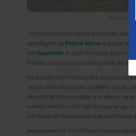
Foto: Lay Amo
Um motorista está sendo procurado pelas 
abordagem da
Polícia Militar
e quase atrope
em
Guanambi
. A ação criminosa acontece
trânsito conduzida por uma guarnição do 17º
De acordo com informações da corporação,
veículo Palio Attractive vermelho. Em vez d
determinações da equipe e acelerou repen
homem realizou uma manobra perigosa, co
em cheio um dos policiais que participava 
Imediatamente, os militares iniciaram um 