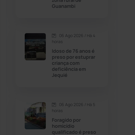
zona rural de
Guanambi
Contendas do Sincorá
(79)
Cordeiros
(49)
06 Ago 2026 / Há 4
horas
Dom Basílio
(391)
Idoso de 76 anos é
preso por estuprar
criança com
Economia
(1235)
deficiência em
Jequié
Educação
(232)
Érico Cardoso
(82)
06 Ago 2026 / Há 5
horas
Esportes
(522)
Foragido por
homicídio
Eventos
(24)
qualificado é preso