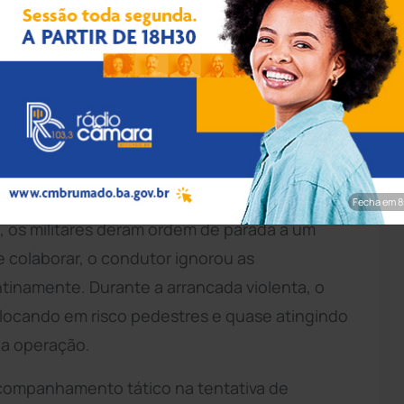
rim/Achei Sudoeste
forças de segurança após fugir de uma
lar um policial na noite de quarta-feira (17),
u durante uma operação de fiscalização de
 Batalhão de Polícia Militar (BPM).
Fecha em 7
 os militares deram ordem de parada a um
e colaborar, o condutor ignorou as
tinamente. Durante a arrancada violenta, o
locando em risco pedestres e quase atingindo
da operação.
acompanhamento tático na tentativa de