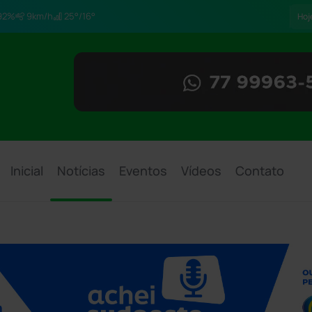
92%
9km/h
25°/16°
Hoj
Inicial
Notícias
Eventos
Vídeos
Contato