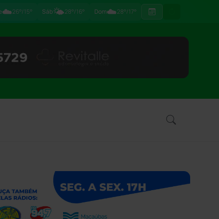
☁️
🌤️
☁️
e
26°/15°
Sáb
28°/16°
Dom
28°/17°