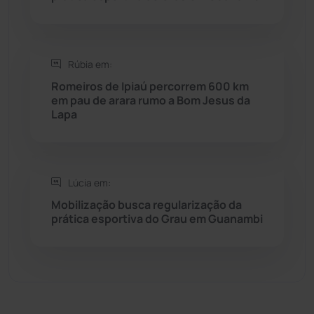
Sebastião Laranjeiras
(96)
Sítio do Mato
(42)
Rúbia em:
Sudoeste Baiano
(1530)
Romeiros de Ipiaú percorrem 600 km
em pau de arara rumo a Bom Jesus da
Lapa
Tanhaçu
(426)
Tanque Novo
(126)
Lúcia em:
Tecnologia
(12)
Mobilização busca regularização da
prática esportiva do Grau em Guanambi
Urandi
(157)
Vitória da Conquista
(2516)