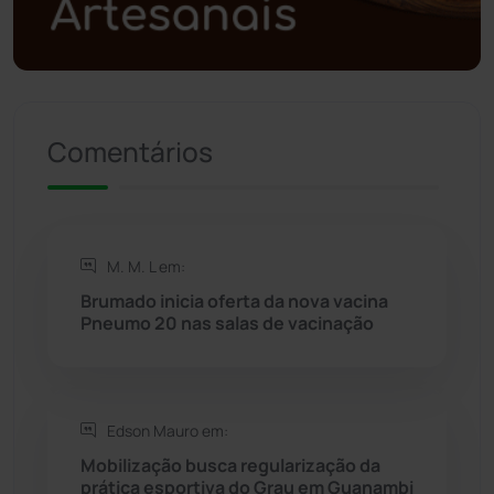
Política
(03)
Presidente Jânio Qu...
(125)
Riacho de Santana
(309)
Comentários
Rio de Contas
(411)
Rio do Antônio
(203)
M. M. L em:
Brumado inicia oferta da nova vacina
Rio do Pires
(98)
Pneumo 20 nas salas de vacinação
Saúde
(2429)
Edson Mauro em:
Seabra
(51)
Mobilização busca regularização da
prática esportiva do Grau em Guanambi