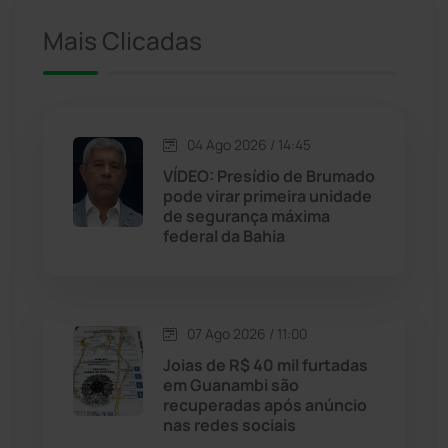
Iuiu
(173)
Mais Clicadas
Jacaraci
(97)
Jequié
(314)
04 Ago 2026 / 14:45
VÍDEO: Presídio de Brumado
pode virar primeira unidade
Jussiape
(98)
de segurança máxima
federal da Bahia
Justiça
(1470)
Lagoa Real
(182)
07 Ago 2026 / 11:00
Licínio de Almeida
(118)
Joias de R$ 40 mil furtadas
em Guanambi são
recuperadas após anúncio
Livramento de Nossa...
(1338)
nas redes sociais