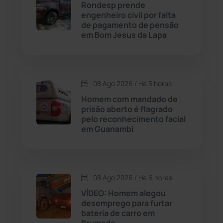
Rondesp prende
engenheiro civil por falta
Cordeiros
(49)
de pagamento de pensão
em Bom Jesus da Lapa
Dom Basílio
(391)
Economia
(1236)
08 Ago 2026 / Há 5 horas
Homem com mandado de
Educação
(232)
prisão aberto é flagrado
pelo reconhecimento facial
em Guanambi
Érico Cardoso
(82)
Esportes
(522)
08 Ago 2026 / Há 6 horas
Eventos
(24)
VÍDEO: Homem alegou
desemprego para furtar
bateria de carro em
Feira da Mata
(23)