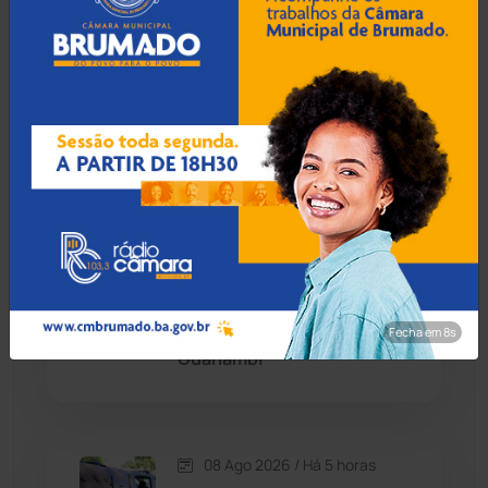
Caetité
(1504)
08 Ago 2026 / Há 4 horas
Candiba
(157)
Botuporã alcança melhor
desempenho no Ensino
Cândido Sales
(121)
Médio da Bahia no Ideb
2025
Caraíbas
(103)
Carinhanha
(300)
08 Ago 2026 / Há 4 horas
Menor de 13 anos é
Caturama
(65)
apreendido pilotando
Fecha em 7s
motocicleta furtada em
Guanambi
Chapada Diamantina
(430)
Condeúba
(133)
08 Ago 2026 / Há 5 horas
Contendas do Sincorá
(79)