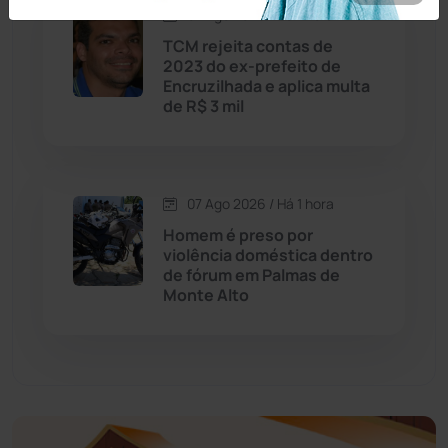
Economia
(1235)
07 Ago 2026 / Há 1 hora
TCM rejeita contas de
Educação
(232)
2023 do ex-prefeito de
Encruzilhada e aplica multa
de R$ 3 mil
Érico Cardoso
(82)
Esportes
(522)
07 Ago 2026 / Há 1 hora
Eventos
(24)
Homem é preso por
violência doméstica dentro
de fórum em Palmas de
Feira da Mata
(23)
Monte Alto
Guajeru
(130)
Guanambi
(3497)
Ibiassucê
(167)