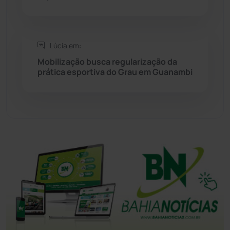
Tanhaçu
(426)
Tanque Novo
(126)
Lúcia em:
Mobilização busca regularização da
Tecnologia
(12)
prática esportiva do Grau em Guanambi
Urandi
(157)
Vitória da Conquista
(2514)