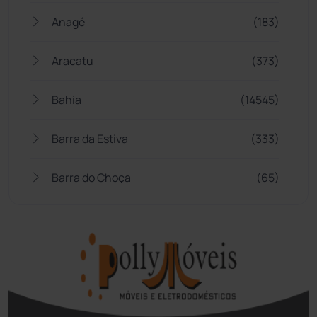
Anagé
(183)
Aracatu
(373)
Bahia
(14545)
Barra da Estiva
(333)
Barra do Choça
(65)
Belo Campo
(57)
Bom Jesus da Lapa
(507)
Boquira
(152)