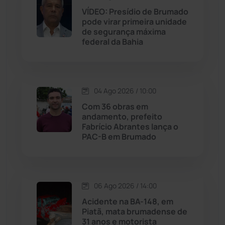
VÍDEO: Presídio de Brumado
pode virar primeira unidade
Jussiape
(97)
de segurança máxima
federal da Bahia
Justiça
(1470)
Lagoa Real
(182)
04 Ago 2026 / 10:00
Licínio de Almeida
(118)
Com 36 obras em
andamento, prefeito
Fabrício Abrantes lança o
Livramento de Nossa...
(1338)
PAC-B em Brumado
Macaúbas
(714)
06 Ago 2026 / 14:00
Maetinga
(101)
Acidente na BA-148, em
Piatã, mata brumadense de
Malhada
(82)
31 anos e motorista