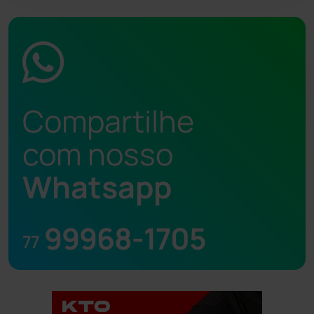
Compartilhe
com nosso
Whatsapp
99968-1705
77