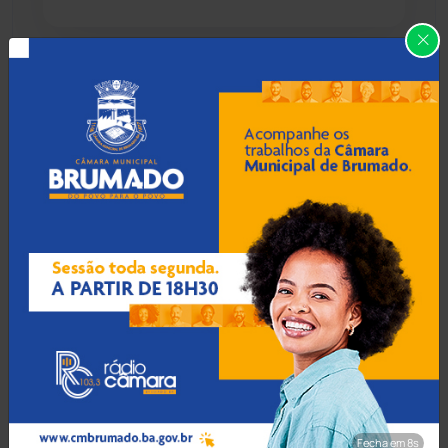
Caraíbas
(103)
Carinhanha
(300)
07 Ago 2026 / Há 55 min
Prefeito de Brumado
Caturama
(65)
anuncia reajuste salarial de
9% para servidores
públicos
Chapada Diamantina
(430)
Condeúba
(133)
07 Ago 2026 / Há 1 hora
Contendas do Sincorá
(79)
Operação Rastreio: PF
cumpre mandados contra
Cordeiros
(49)
crime de moeda falsa em
Guanambi
Dom Basílio
(391)
Fecha em 7s