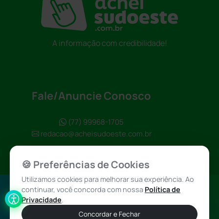
A informação com credibilidade!
Fale/Anuncie Conosco
(77) 99968-1705
redacao@acheisudoeste.com.br
🍪 Preferências de Cookies
Utilizamos cookies para melhorar sua experiência. Ao
continuar, você concorda com nossa
Política de
Política de
Achei Sudoeste
Privacidade
.
Privacidade
© 2026 - Todos
Concordar e Fechar
os direitos