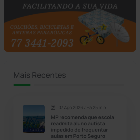
Botuporã
(72)
Brasil
(7680)
Brumado
(31958)
Caculé
(696)
Mais Recentes
Caetanos
(47)
Caetité
(1504)
07 Ago 2026 / Há 25 min
Candiba
(157)
MP recomenda que escola
readmita aluno autista
Cândido Sales
(121)
impedido de frequentar
aulas em Porto Seguro