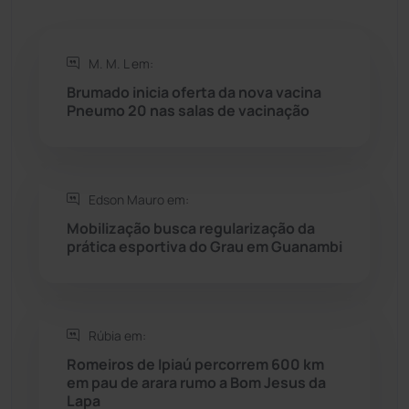
Rio de Contas
(410)
M. M. L em:
Rio do Antônio
(203)
Brumado inicia oferta da nova vacina
Pneumo 20 nas salas de vacinação
Rio do Pires
(98)
Saúde
(2427)
Edson Mauro em:
Seabra
(50)
Mobilização busca regularização da
prática esportiva do Grau em Guanambi
Sebastião Laranjeiras
(96)
Sítio do Mato
(42)
Rúbia em:
Romeiros de Ipiaú percorrem 600 km
Sudoeste Baiano
(1530)
em pau de arara rumo a Bom Jesus da
Lapa