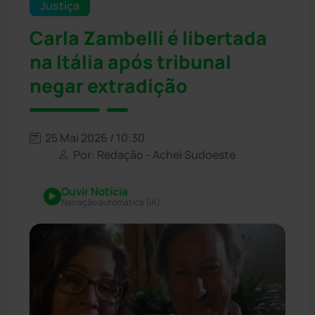
Justiça
Carla Zambelli é libertada
na Itália após tribunal
negar extradição
25 Mai 2026 / 10:30
Por: Redação - Achei Sudoeste
Ouvir Notícia
Narração automática (IA)