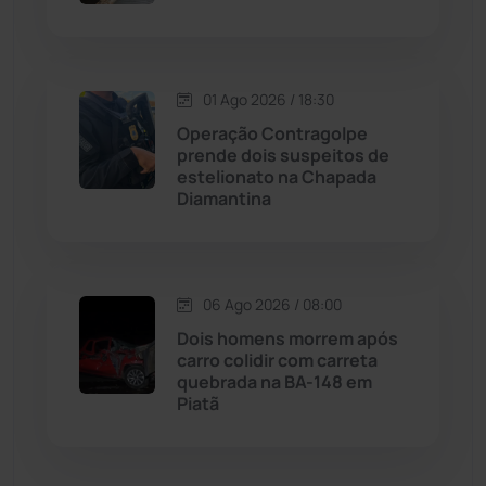
Malhada de Pedras
(508)
Matina
(71)
01 Ago 2026 / 18:30
Operação Contragolpe
prende dois suspeitos de
Mortugaba
(31)
estelionato na Chapada
Diamantina
Mundo
(437)
Oliveira dos Brejinhos
(67)
06 Ago 2026 / 08:00
Dois homens morrem após
Palmas de Monte Alto
(261)
carro colidir com carreta
quebrada na BA-148 em
Paramirim
(342)
Piatã
Pindaí
(103)