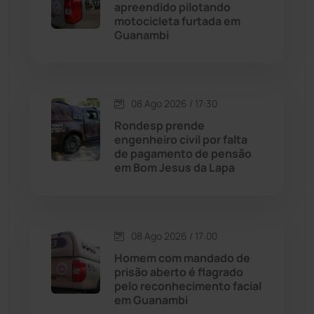
apreendido pilotando
Cordeiros
(49)
motocicleta furtada em
Guanambi
Dom Basílio
(391)
Economia
(1236)
08 Ago 2026 / 17:30
Rondesp prende
Educação
(232)
engenheiro civil por falta
de pagamento de pensão
em Bom Jesus da Lapa
Érico Cardoso
(82)
Esportes
(522)
08 Ago 2026 / 17:00
Eventos
(24)
Homem com mandado de
prisão aberto é flagrado
pelo reconhecimento facial
Feira da Mata
(23)
em Guanambi