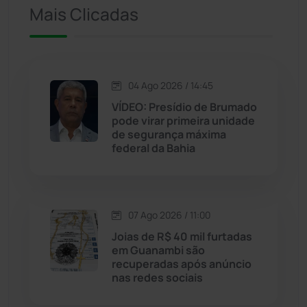
Iuiu
(173)
Mais Clicadas
Jacaraci
(97)
Jequié
(314)
04 Ago 2026 / 14:45
VÍDEO: Presídio de Brumado
pode virar primeira unidade
Jussiape
(98)
de segurança máxima
federal da Bahia
Justiça
(1470)
Lagoa Real
(182)
07 Ago 2026 / 11:00
Licínio de Almeida
(118)
Joias de R$ 40 mil furtadas
em Guanambi são
recuperadas após anúncio
Livramento de Nossa...
(1338)
nas redes sociais