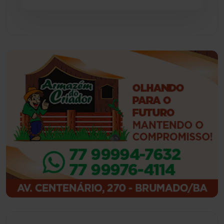
Guajeru
(130)
Guanambi
(3501)
Ibiassucê
(168)
Ibicoara
(221)
Ibipitanga
(116)
Ibitiara
(32)
Igaporã
(218)
Ituaçu
(256)