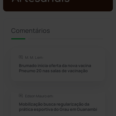
Presidente Jânio Qu...
(125)
Riacho de Santana
(309)
Comentários
Rio de Contas
(411)
Rio do Antônio
(203)
M. M. L em:
Brumado inicia oferta da nova vacina
Rio do Pires
(98)
Pneumo 20 nas salas de vacinação
Saúde
(2429)
Edson Mauro em:
Seabra
(51)
Mobilização busca regularização da
prática esportiva do Grau em Guanambi
Sebastião Laranjeiras
(96)