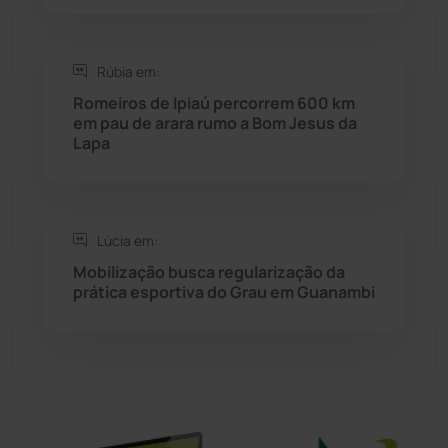
Sítio do Mato
(42)
Rúbia em:
Sudoeste Baiano
(1530)
Romeiros de Ipiaú percorrem 600 km
em pau de arara rumo a Bom Jesus da
Lapa
Tanhaçu
(426)
Tanque Novo
(126)
Lúcia em:
Tecnologia
(12)
Mobilização busca regularização da
prática esportiva do Grau em Guanambi
Urandi
(157)
Vitória da Conquista
(2516)