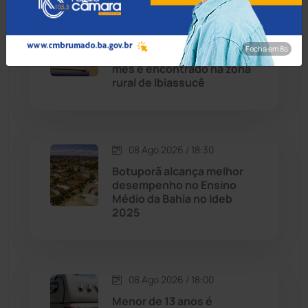
09 Ago 2026 / Há 22 min
Candiba
(157)
Corpo de lavrador
Fecha em 7s
desaparecido há quase um
Cândido Sales
(121)
mês é encontrado na zona
rural de Ibiassucê
Caraíbas
(103)
Carinhanha
(300)
08 Ago 2026 / 18:30
Botuporã alcança melhor
Caturama
(65)
desempenho no Ensino
Médio da Bahia no Ideb
2025
Chapada Diamantina
(430)
Condeúba
(133)
08 Ago 2026 / 18:00
Contendas do Sincorá
(79)
Menor de 13 anos é