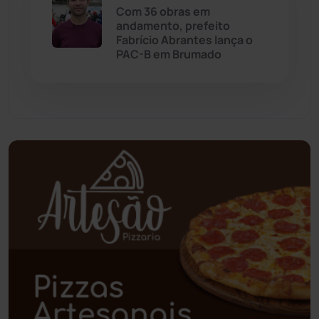
Com 36 obras em
andamento, prefeito
Paramirim
(342)
Fabrício Abrantes lança o
PAC-B em Brumado
Pindaí
(103)
Piripá
(90)
Planalto
(59)
Poções
(182)
Polícia Civil
(59)
Polícia Militar
(27)
Política
(03)