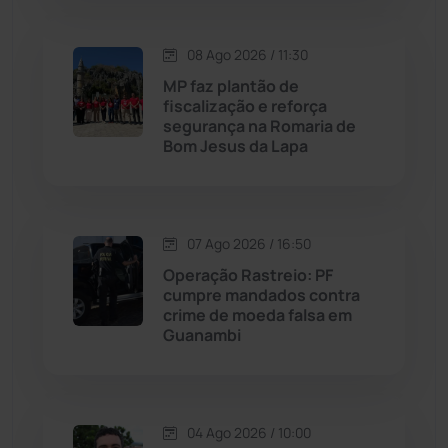
Macaúbas
(715)
08 Ago 2026 / 11:30
Maetinga
(101)
MP faz plantão de
fiscalização e reforça
Malhada
(82)
segurança na Romaria de
Bom Jesus da Lapa
Malhada de Pedras
(508)
Matina
(71)
07 Ago 2026 / 16:50
Operação Rastreio: PF
Mortugaba
(31)
cumpre mandados contra
crime de moeda falsa em
Guanambi
Mundo
(437)
Oliveira dos Brejinhos
(67)
04 Ago 2026 / 10:00
Palmas de Monte Alto
(263)