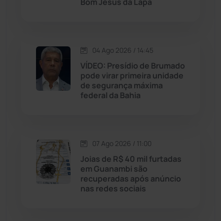
Bom Jesus da Lapa
Macaúbas
(716)
04 Ago 2026 / 14:45
Maetinga
(101)
VÍDEO: Presídio de Brumado
pode virar primeira unidade
Malhada
(82)
de segurança máxima
federal da Bahia
Malhada de Pedras
(508)
Matina
(71)
07 Ago 2026 / 11:00
Joias de R$ 40 mil furtadas
Mortugaba
(31)
em Guanambi são
recuperadas após anúncio
nas redes sociais
Mundo
(438)
Oliveira dos Brejinhos
(67)