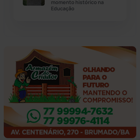
momento histórico na
Feira da Mata
(23)
Educação
Guajeru
(130)
Guanambi
(3503)
Ibiassucê
(168)
Ibicoara
(221)
Ibipitanga
(116)
Ibitiara
(33)
Igaporã
(218)