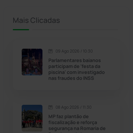
Ituaçu
(256)
Iuiu
(174)
Mais Clicadas
Jacaraci
(97)
Jequié
(314)
09 Ago 2026 / 10:30
Parlamentares baianos
participam de 'festa da
Jussiape
(98)
piscina' com investigado
nas fraudes do INSS
Justiça
(1473)
Lagoa Real
(182)
08 Ago 2026 / 11:30
Licínio de Almeida
(118)
MP faz plantão de
fiscalização e reforça
segurança na Romaria de
Livramento de Nossa...
(1341)