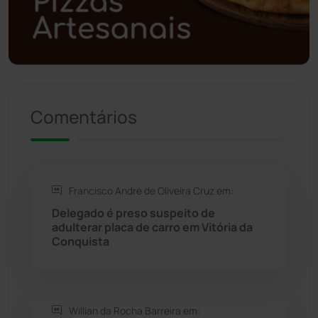
Política
(03)
Presidente Jânio Qu...
(125)
Riacho de Santana
(309)
Comentários
Rio de Contas
(411)
Rio do Antônio
(203)
Francisco André de Oliveira Cruz em:
Delegado é preso suspeito de
Rio do Pires
(98)
adulterar placa de carro em Vitória da
Conquista
Saúde
(2430)
Seabra
(51)
Willian da Rocha Barreira em: