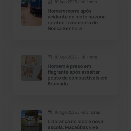
10 Ago 2026 / Há 1 hora
Contendas do Sincorá
(79)
Homem morre após
acidente de moto na zona
Cordeiros
(49)
rural de Livramento de
Nossa Senhora
Dom Basílio
(391)
Economia
(1236)
10 Ago 2026 / Há 1 hora
Homem é preso em
Educação
(232)
flagrante após assaltar
posto de combustíveis em
Brumado
Érico Cardoso
(82)
Esportes
(522)
10 Ago 2026 / Há 2 horas
Eventos
(24)
Liderança no Ideb e nova
escola: Macaúbas vive