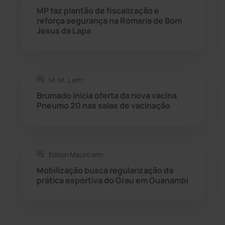
MP faz plantão de fiscalização e
Sebastião Laranjeiras
(96)
reforça segurança na Romaria de Bom
Jesus da Lapa
Sítio do Mato
(42)
Sudoeste Baiano
(1531)
M. M. L em:
Brumado inicia oferta da nova vacina
Tanhaçu
(427)
Pneumo 20 nas salas de vacinação
Tanque Novo
(126)
Tecnologia
(12)
Edson Mauro em:
Mobilização busca regularização da
prática esportiva do Grau em Guanambi
Urandi
(158)
Vitória da Conquista
(2518)