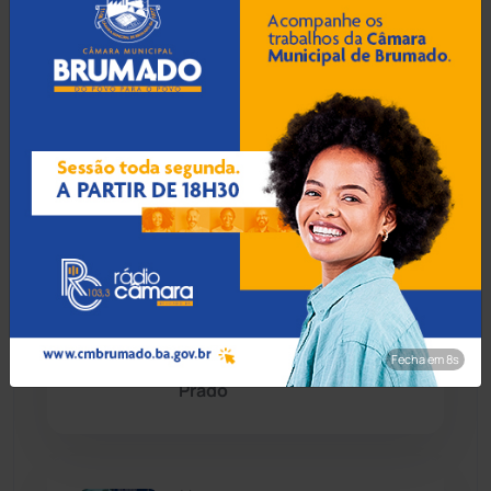
Caetité
(1505)
10 Ago 2026 / Há 26 min
Candiba
(157)
Justiça decreta preventiva
de delegado flagrado com
Cândido Sales
(121)
Hilux apreendida em Vitória
da Conquista
Caraíbas
(103)
Carinhanha
(300)
10 Ago 2026 / Há 56 min
Fiscalização identifica
Caturama
(66)
irregularidades em 19 de 20
Fecha em 7s
veículos escolares em
Prado
Chapada Diamantina
(430)
Condeúba
(133)