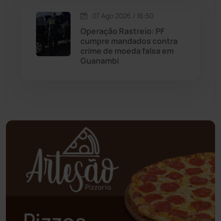
07 Ago 2026 / 16:50
Palmas de Monte Alto
(266)
Operação Rastreio: PF
cumpre mandados contra
Paramirim
(342)
crime de moeda falsa em
Guanambi
Pindaí
(103)
Piripá
(90)
Planalto
(59)
Poções
(182)
Polícia Civil
(61)
Polícia Militar
(28)