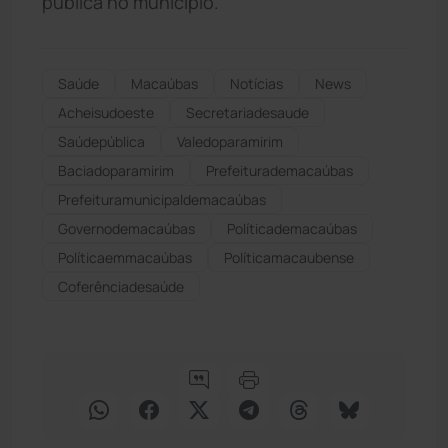
pública no município.
Saúde
Macaúbas
Notícias
News
Acheisudoeste
secretariadesaude
Saúdepública
Valedoparamirim
Baciadoparamirim
Prefeiturademacaúbas
Prefeituramunicipaldemacaúbas
Governodemacaúbas
Políticademacaúbas
Políticaemmacaúbas
Políticamacaubense
Coferênciadesaúde