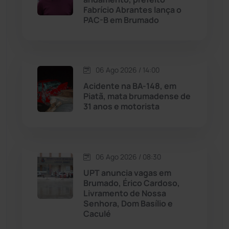
Fabrício Abrantes lança o
PAC-B em Brumado
Malhada de Pedras
(508)
Matina
(71)
06 Ago 2026 / 14:00
Mortugaba
(31)
Acidente na BA-148, em
Piatã, mata brumadense de
31 anos e motorista
Mundo
(437)
Oliveira dos Brejinhos
(67)
06 Ago 2026 / 08:30
Palmas de Monte Alto
(261)
UPT anuncia vagas em
Brumado, Érico Cardoso,
Paramirim
(342)
Livramento de Nossa
Senhora, Dom Basílio e
Caculé
Pindaí
(103)