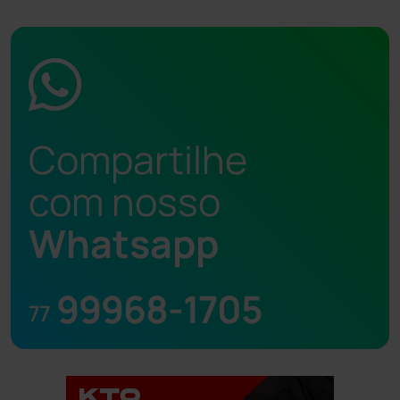
Compartilhe
com nosso
Whatsapp
99968-1705
77