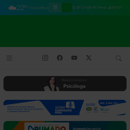
☁️
22°
Columbus
23°
93%
17km/h
33°/21°