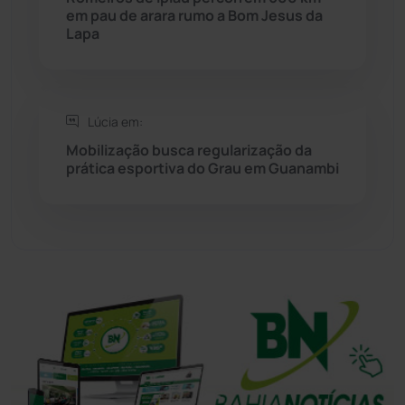
em pau de arara rumo a Bom Jesus da
Tanhaçu
(426)
Lapa
Tanque Novo
(126)
Tecnologia
(12)
Lúcia em:
Mobilização busca regularização da
Urandi
(157)
prática esportiva do Grau em Guanambi
Vitória da Conquista
(2514)