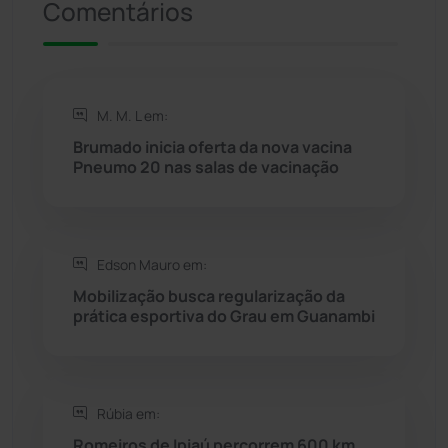
Comentários
Rio de Contas
(410)
Rio do Antônio
(203)
M. M. L em:
Rio do Pires
(98)
Brumado inicia oferta da nova vacina
Pneumo 20 nas salas de vacinação
Saúde
(2427)
Seabra
(50)
Edson Mauro em:
Mobilização busca regularização da
Sebastião Laranjeiras
(96)
prática esportiva do Grau em Guanambi
Sítio do Mato
(42)
Sudoeste Baiano
(1530)
Rúbia em:
Romeiros de Ipiaú percorrem 600 km