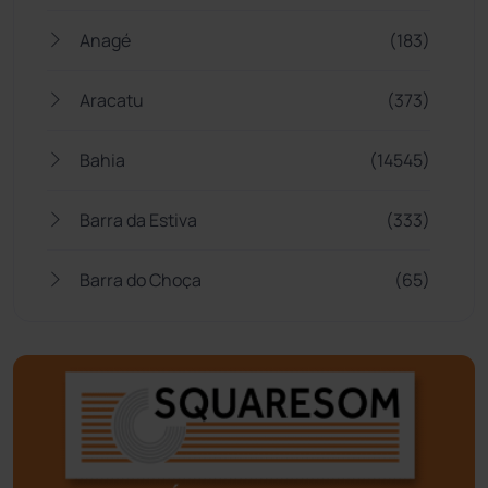
Anagé
(183)
Aracatu
(373)
Bahia
(14545)
Barra da Estiva
(333)
Barra do Choça
(65)
Belo Campo
(57)
Bom Jesus da Lapa
(507)
Boquira
(152)