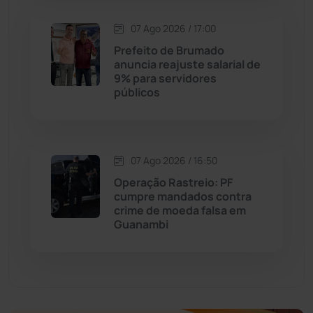
Economia
(1235)
07 Ago 2026 / 17:00
Educação
(232)
Prefeito de Brumado
anuncia reajuste salarial de
9% para servidores
Érico Cardoso
(82)
públicos
Esportes
(522)
07 Ago 2026 / 16:50
Eventos
(24)
Operação Rastreio: PF
cumpre mandados contra
Feira da Mata
(23)
crime de moeda falsa em
Guanambi
Guajeru
(130)
Guanambi
(3498)