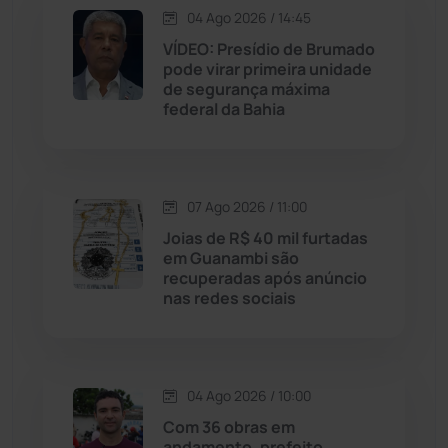
04 Ago 2026 / 14:45
VÍDEO: Presídio de Brumado
Jussiape
(97)
pode virar primeira unidade
de segurança máxima
Justiça
(1470)
federal da Bahia
Lagoa Real
(182)
07 Ago 2026 / 11:00
Licínio de Almeida
(118)
Joias de R$ 40 mil furtadas
em Guanambi são
Livramento de Nossa...
(1338)
recuperadas após anúncio
nas redes sociais
Macaúbas
(714)
Maetinga
(101)
04 Ago 2026 / 10:00
Com 36 obras em
Malhada
(82)
andamento, prefeito