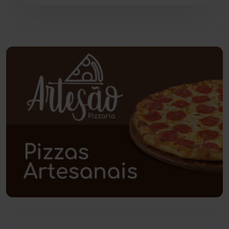
Piripá
(90)
Planalto
(59)
Poções
(182)
Polícia Civil
(58)
Polícia Militar
(27)
Política
(03)
Presidente Jânio Qu...
(125)
Riacho de Santana
(309)