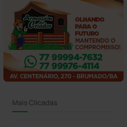
Ibiassucê
(167)
Ibicoara
(221)
Ibipitanga
(116)
Ibitiara
(32)
Igaporã
(218)
Ituaçu
(256)
Iuiu
(173)
Mais Clicadas
Jacaraci
(97)
Jequié
(314)