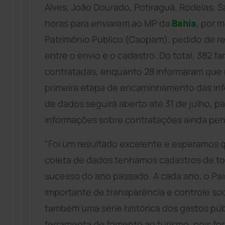
Alves, João Dourado, Potiraguá, Rodelas, 
horas para enviarem ao MP da
Bahia
, por 
Patrimônio Público (Caopam), pedido de r
entre o envio e o cadastro. Do total, 382 fa
contratadas, enquanto 28 informaram que nã
primeira etapa de encaminhamento das inf
de dados seguirá aberto até 31 de julho, 
informações sobre contratações ainda pe
“Foi um resultado excelente e esperamos q
coleta de dados tenhamos cadastros de to
sucesso do ano passado. A cada ano, o Pa
importante de transparência e controle soc
também uma série histórica dos gastos pú
ferramenta de fomento ao turismo, pois f