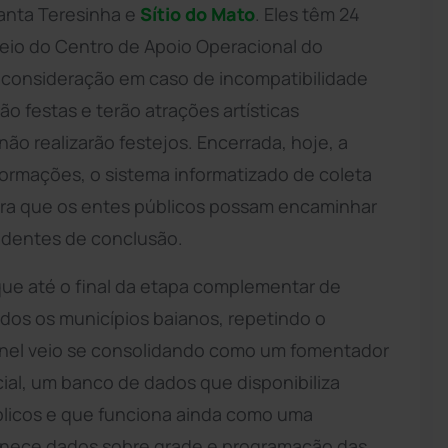
Santa Teresinha e
Sítio do Mato
. Eles têm 24
meio do Centro de Apoio Operacional do
econsideração em caso de incompatibilidade
rão festas e terão atrações artísticas
o realizarão festejos. Encerrada, hoje, a
ormações, o sistema informatizado de coleta
para que os entes públicos possam encaminhar
ndentes de conclusão.
ue até o final da etapa complementar de
dos os municípios baianos, repetindo o
inel veio se consolidando como um fomentador
ial, um banco de dados que disponibiliza
blicos e que funciona ainda como uma
ornece dados sobre grade e programação das