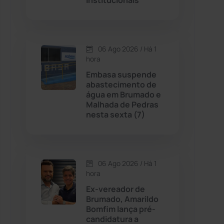
Institucionais
Contendas do Sincorá
(79)
06 Ago 2026 / Há 1
Cordeiros
(49)
hora
Embasa suspende
Dom Basílio
(391)
abastecimento de
água em Brumado e
Malhada de Pedras
Economia
(1235)
nesta sexta (7)
Educação
(232)
Érico Cardoso
(82)
06 Ago 2026 / Há 1
hora
Ex-vereador de
Esportes
(522)
Brumado, Amarildo
Bomfim lança pré-
Eventos
(24)
candidatura a