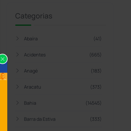
Categorias
Abaíra
(41)
Acidentes
(665)
Anagé
(183)
Aracatu
(373)
Bahia
(14545)
Barra da Estiva
(333)