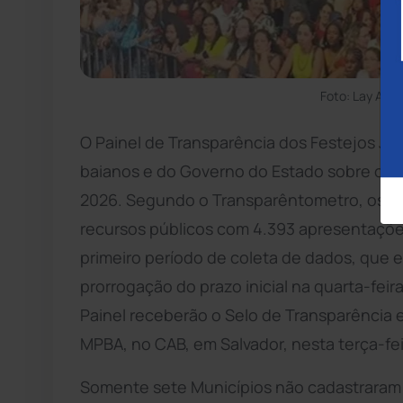
Foto: Lay Amo
O Painel de Transparência dos Festejos Ju
baianos e do Governo do Estado sobre os g
2026. Segundo o Transparêntometro, os ca
recursos públicos com 4.393 apresentações 
primeiro período de coleta de dados, que e
prorrogação do prazo inicial na quarta-fei
Painel receberão o Selo de Transparência 
MPBA, no CAB, em Salvador, nesta terça-fei
Somente sete Municípios não cadastraram i