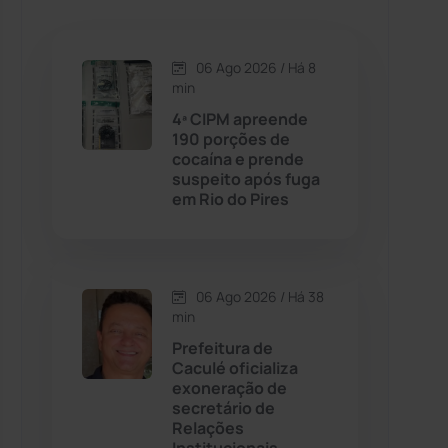
Caetanos
(47)
Caetité
(1504)
06 Ago 2026 / Há 8
min
Candiba
(157)
4ª CIPM apreende
190 porções de
cocaína e prende
Cândido Sales
(120)
suspeito após fuga
em Rio do Pires
Caraíbas
(103)
Carinhanha
(299)
06 Ago 2026 / Há 38
min
Caturama
(65)
Prefeitura de
Caculé oficializa
exoneração de
Chapada Diamantina
(430)
secretário de
Relações
Condeúba
(133)