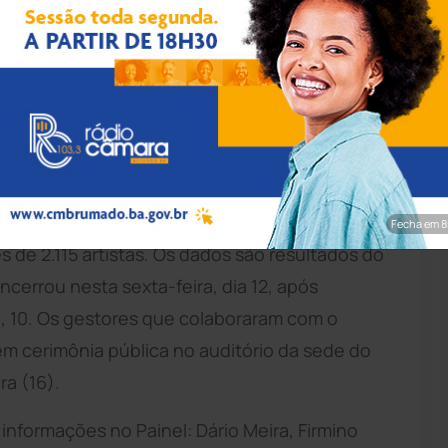
rim/Achei Sudoeste
ninos recebeu informações de 410 municípios
astos públicos com atrações artísticas em
dastros apontam mais de R$ 615 milhões de
Fecha em 7
de 2.115 artistas. Os dados são resultados do
ncerrou nesta sexta-feira, dia 12, após
ra, 10. Os gestores que colaboraram com o
em cerimônia pública no auditório da sede do
ra (16).
nformações no Painel: Dário Meira, Firmino