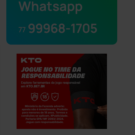
Whatsapp
99968-1705
77
Jogue com responsabilidade. 18+