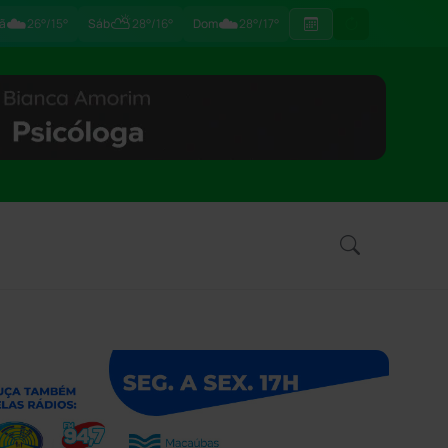
☁️
⛅
☁️
ã
26°/15°
Sáb
28°/16°
Dom
28°/17°