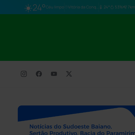
☀️
24°
Céu limpo
Vitória da Conq…
24°
53%
7km