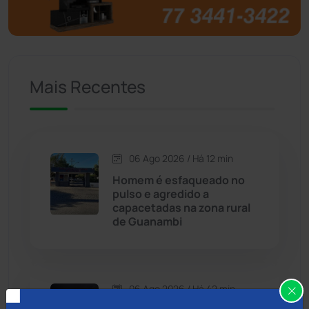
Brumado
(31955)
Caculé
(696)
Mais Recentes
Caetanos
(47)
Caetité
(1504)
06 Ago 2026 / Há 12 min
Candiba
(157)
Homem é esfaqueado no
pulso e agredido a
Cândido Sales
(120)
capacetadas na zona rural
de Guanambi
Caraíbas
(103)
Carinhanha
(299)
06 Ago 2026 / Há 42 min