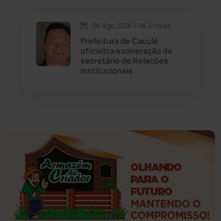
Érico Cardoso
(82)
06 Ago 2026 / Há 2 horas
Esportes
(522)
Prefeitura de Caculé
oficializa exoneração de
Eventos
(24)
secretário de Relações
Institucionais
Feira da Mata
(23)
Guajeru
(130)
Guanambi
(3494)
Ibiassucê
(167)
Ibicoara
(220)
Ibipitanga
(116)