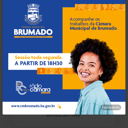
Idoso de 76 anos é preso
Caturama
(65)
por estuprar criança com
deficiência em Jequié
Chapada Diamantina
(430)
Condeúba
(133)
06 Ago 2026 / Há 1 hora
Foragido por homicídio
Contendas do Sincorá
(79)
qualificado é preso na
Rodoviária de Guanambi
Cordeiros
(49)
Dom Basílio
(391)
06 Ago 2026 / Há 1 hora
Economia
(1235)
4ª CIPM apreende 190
porções de cocaína e
Fecha em 7s
prende suspeito após fuga
Educação
(232)
em Rio do Pires