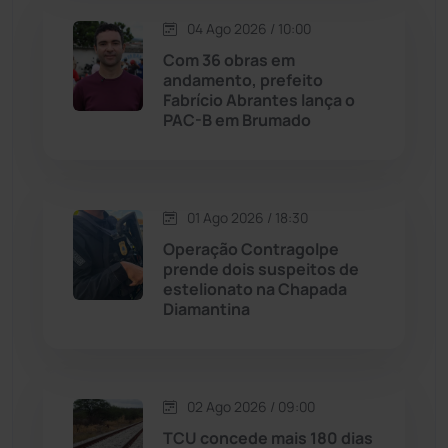
04 Ago 2026 / 10:00
Lagoa Real
(182)
Com 36 obras em
andamento, prefeito
Licínio de Almeida
(118)
Fabrício Abrantes lança o
PAC-B em Brumado
Livramento de Nossa...
(1338)
Macaúbas
(713)
01 Ago 2026 / 18:30
Operação Contragolpe
Maetinga
(101)
prende dois suspeitos de
estelionato na Chapada
Diamantina
Malhada
(82)
Malhada de Pedras
(507)
02 Ago 2026 / 09:00
Matina
(71)
TCU concede mais 180 dias