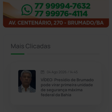
Ibitiara
(32)
Igaporã
(218)
Ituaçu
(256)
Mais Clicadas
Iuiu
(173)
Jacaraci
(97)
04 Ago 2026 / 14:45
VÍDEO: Presídio de Brumado
Jequié
(313)
pode virar primeira unidade
de segurança máxima
federal da Bahia
Jussiape
(97)
Justiça
(1466)