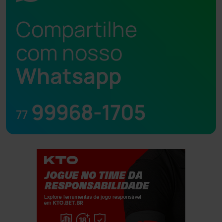
Compartilhe
com nosso
Whatsapp
99968-1705
77