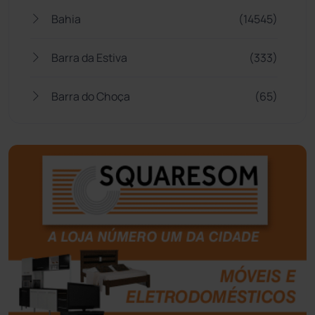
Bahia
(14545)
Barra da Estiva
(333)
Barra do Choça
(65)
Belo Campo
(57)
Bom Jesus da Lapa
(505)
Boquira
(152)
Botuporã
(72)
Brasil
(7679)