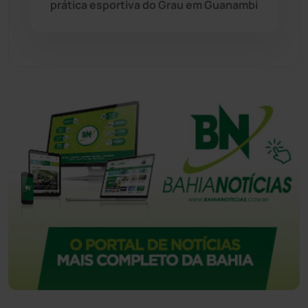
prática esportiva do Grau em Guanambi
Tecnologia
(12)
Urandi
(156)
Vitória da Conquista
(2513)