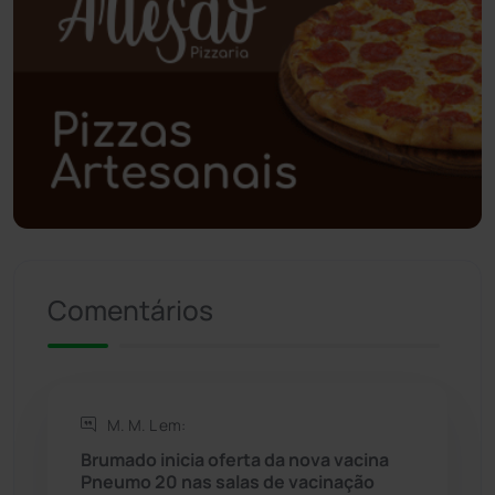
Poções
(182)
Polícia Civil
(57)
Polícia Militar
(27)
Política
(03)
Presidente Jânio Qu...
(125)
Comentários
Riacho de Santana
(309)
Rio de Contas
(410)
M. M. L em:
Rio do Antônio
(203)
Brumado inicia oferta da nova vacina
Pneumo 20 nas salas de vacinação