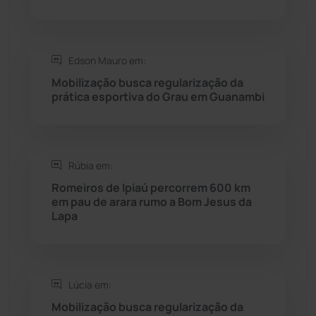
Rio do Pires
(98)
Saúde
(2427)
Edson Mauro em:
Mobilização busca regularização da
Seabra
(50)
prática esportiva do Grau em Guanambi
Sebastião Laranjeiras
(96)
Rúbia em:
Sítio do Mato
(42)
Romeiros de Ipiaú percorrem 600 km
em pau de arara rumo a Bom Jesus da
Sudoeste Baiano
(1530)
Lapa
Tanhaçu
(425)
Tanque Novo
(126)
Lúcia em:
Mobilização busca regularização da