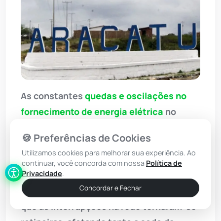
As constantes
quedas e oscilações no
fornecimento de energia elétrica
no
município de
Aracatu
continuam gerando
🍪 Preferências de Cookies
severos transtornos e prejuízos
Utilizamos cookies para melhorar sua experiência. Ao
financeiros para a população. Segundo
continuar, você concorda com nossa
Política de
Privacidade
.
apurou o site Achei Sudoeste, moradores,
Concordar e Fechar
comerciantes e órgãos públicos relatam
que as interrupções na rede tornaram-se