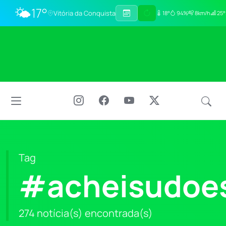
🌤️
17°
Vitória da Conquista
18°
94%
8km/h
25°
Tag
#acheisudoe
274 notícia(s) encontrada(s)